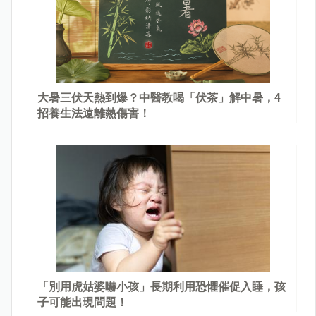
大暑三伏天熱到爆？中醫教喝「伏茶」解中暑，4
招養生法遠離熱傷害！
「別用虎姑婆嚇小孩」長期利用恐懼催促入睡，孩
子可能出現問題！