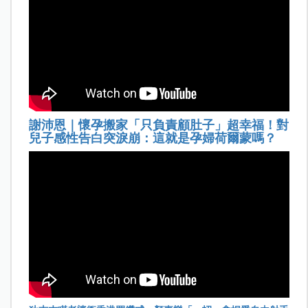
謝沛恩｜懷孕搬家「只負責顧肚子」超幸福！對
兒子感性告白突淚崩：這就是孕婦荷爾蒙嗎？