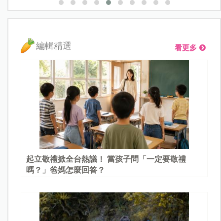
編輯精選
看更多
起立敬禮掀全台熱議！ 當孩子問「一定要敬禮
嗎？」爸媽怎麼回答？