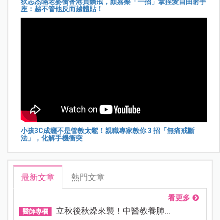
狄志杰瞞老婆衝香港買鑽戒，顏嘉樂「一招」拿捏愛自由射手
座：越不管他反而越體貼！
小孩3C成癮不是管教太鬆！親職專家教你 3 招「無痛戒斷
法」，化解手機衝突
最新文章
熱門文章
看更多
立秋後秋燥來襲！中醫教養肺...
醫師專欄