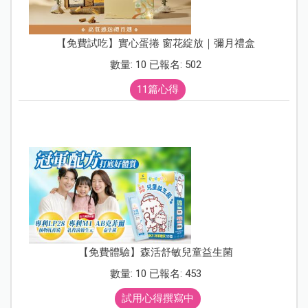
【免費試吃】實心蛋捲 窗花綻放｜彌月禮盒
數量: 10 已報名: 502
11篇心得
【免費體驗】森活舒敏兒童益生菌
數量: 10 已報名: 453
試用心得撰寫中