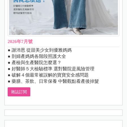
2026年7月號
● 謝沛恩 從甜美少女到優雅媽媽
● 剖婦產媽媽各階段照護大全
● 產檢與生產醫院怎麼選？
● 好醫師５大檢驗標準 選對醫院是風險管理
● 破解４個最常被誤解的寶寶安全感問題
● 藥膳、茶飲、日常保養 中醫觀點看產後掉髮
雜誌訂閱