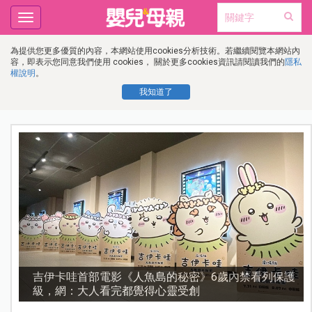
Toggle
navigation
為提供您更多優質的內容，本網站使用cookies分析技術。若繼續閱覽本網站內
容，即表示您同意我們使用 cookies， 關於更多cookies資訊請閱讀我們的
隱私
權說明
。
我知道了
護
資優教育15問！師鐸獎名師陳宥妤：資優教育的核心，
不是成績而是讀懂孩子的心理準備度