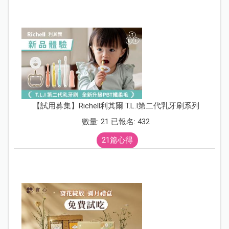
【試用募集】Richell利其爾 T.L.I第二代乳牙刷系列
數量: 21 已報名: 432
21篇心得