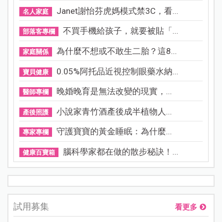
Janet謝怡芬虎媽模式禁3C，看...
名人家庭
不買手機給孩子，就要被貼「...
部落客專欄
為什麼不想或不敢生二胎？這8...
家庭關係
0.05%阿托品近視控制眼藥水納...
寶貝健康
晚婚晚育是無法改變的現實，...
醫師專欄
小說家青竹酒產後成半植物人...
產後照護
守護寶寶的黃金睡眠：為什麼...
專家專欄
腦科學家都在做的散步秘訣！...
健康百寶箱
試用募集
看更多