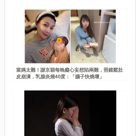
當媽太難！謝京穎每晚癡心妄想陷兩難，照鏡鬆肚
皮崩潰，乳腺炎燒40度：「腦子快燒壞」