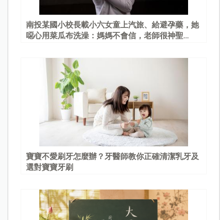
南投某國小校長載小六女童上汽旅、給避孕藥，她
噁心用菜瓜布洗澡：媽媽不會信，老師很神聖…
寶寶不愛刷牙怎麼辦？牙醫師教你正確清潔乳牙及
選對寶寶牙刷