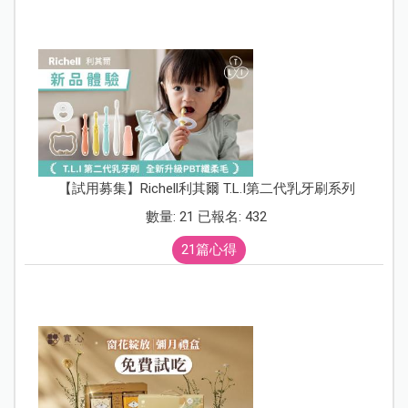
【試用募集】Richell利其爾 T.L.I第二代乳牙刷系列
數量: 21 已報名: 432
21篇心得