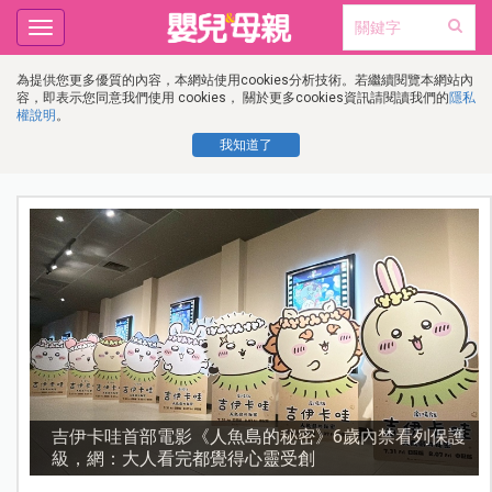
Toggle
navigation
為提供您更多優質的內容，本網站使用cookies分析技術。若繼續閱覽本網站內
容，即表示您同意我們使用 cookies， 關於更多cookies資訊請閱讀我們的
隱私
權說明
。
我知道了
護
資優教育15問！師鐸獎名師陳宥妤：資優教育的核心，
不是成績而是讀懂孩子的心理準備度