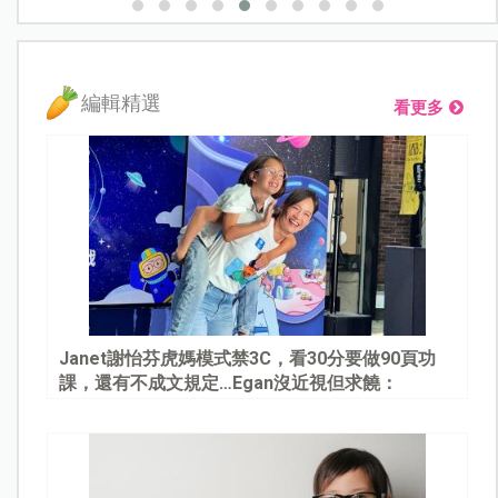
編輯精選
看更多
Janet謝怡芬虎媽模式禁3C，看30分要做90頁功
課，還有不成文規定…Egan沒近視但求饒：
Mommy, please～