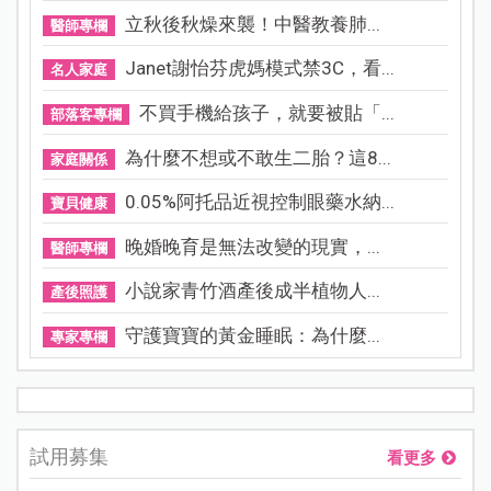
立秋後秋燥來襲！中醫教養肺...
醫師專欄
Janet謝怡芬虎媽模式禁3C，看...
名人家庭
不買手機給孩子，就要被貼「...
部落客專欄
為什麼不想或不敢生二胎？這8...
家庭關係
0.05%阿托品近視控制眼藥水納...
寶貝健康
晚婚晚育是無法改變的現實，...
醫師專欄
小說家青竹酒產後成半植物人...
產後照護
守護寶寶的黃金睡眠：為什麼...
專家專欄
試用募集
看更多