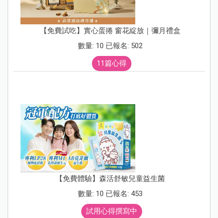
【免費試吃】實心蛋捲 窗花綻放｜彌月禮盒
數量: 10 已報名: 502
11篇心得
【免費體驗】森活舒敏兒童益生菌
數量: 10 已報名: 453
試用心得撰寫中