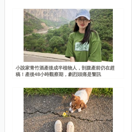
園
小說家青竹酒產後成半植物人，剖腹產前仍在趕
稿！產後48小時觀察期，劇烈頭痛是警訊