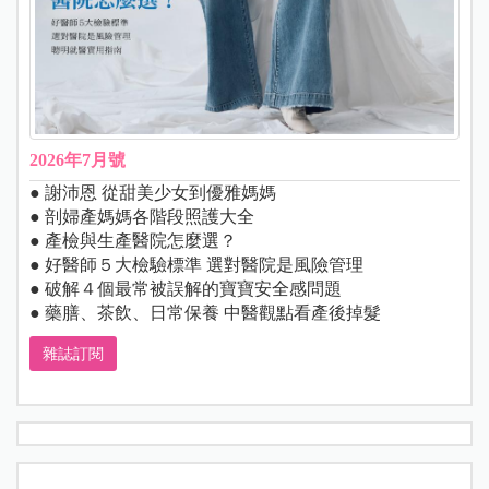
2026年7月號
● 謝沛恩 從甜美少女到優雅媽媽
● 剖婦產媽媽各階段照護大全
● 產檢與生產醫院怎麼選？
● 好醫師５大檢驗標準 選對醫院是風險管理
● 破解４個最常被誤解的寶寶安全感問題
● 藥膳、茶飲、日常保養 中醫觀點看產後掉髮
雜誌訂閱