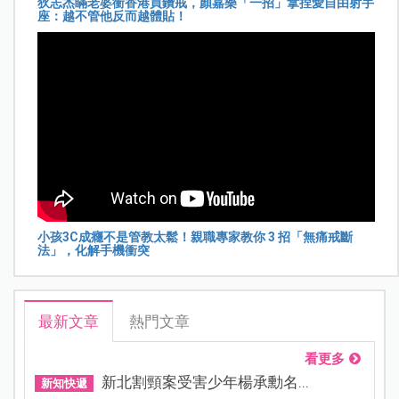
狄志杰瞞老婆衝香港買鑽戒，顏嘉樂「一招」拿捏愛自由射手
座：越不管他反而越體貼！
小孩3C成癮不是管教太鬆！親職專家教你 3 招「無痛戒斷
法」，化解手機衝突
最新文章
熱門文章
看更多
新北割頸案受害少年楊承勳名...
新知快遞