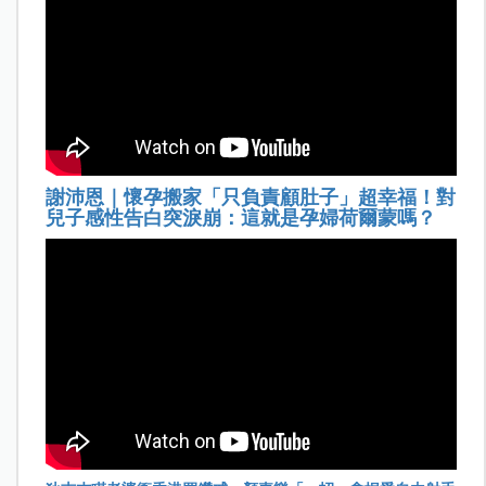
謝沛恩｜懷孕搬家「只負責顧肚子」超幸福！對
兒子感性告白突淚崩：這就是孕婦荷爾蒙嗎？