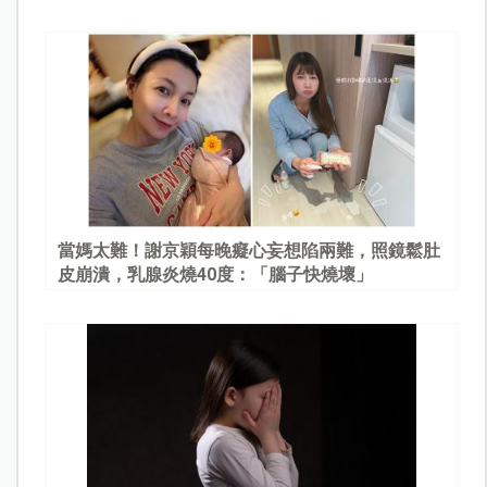
當媽太難！謝京穎每晚癡心妄想陷兩難，照鏡鬆肚
皮崩潰，乳腺炎燒40度：「腦子快燒壞」