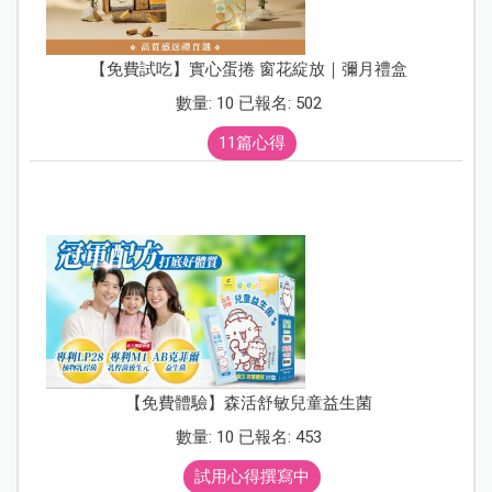
【免費試吃】實心蛋捲 窗花綻放｜彌月禮盒
數量: 10 已報名: 502
11篇心得
【免費體驗】森活舒敏兒童益生菌
數量: 10 已報名: 453
試用心得撰寫中