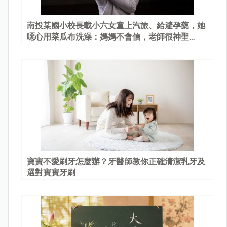
南投某國小校長載小六女童上汽旅、給避孕藥，她
噁心用菜瓜布洗澡：媽媽不會信，老師很神聖…
寶寶不愛刷牙怎麼辦？牙醫師教你正確清潔乳牙及
選對寶寶牙刷