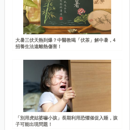
大暑三伏天熱到爆？中醫教喝「伏茶」解中暑，4
招養生法遠離熱傷害！
「別用虎姑婆嚇小孩」長期利用恐懼催促入睡，孩
子可能出現問題！