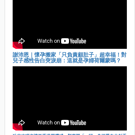
謝沛恩｜懷孕搬家「只負責顧肚子」超幸福！對
兒子感性告白突淚崩：這就是孕婦荷爾蒙嗎？