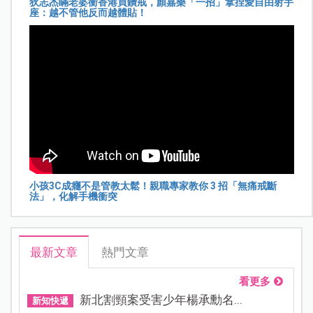
狄志杰瞞老婆衝香港買鑽戒，顏嘉樂「一招」拿捏愛自由射手
座：越不管他反而越體貼！
小孩3C成癮不是管教太鬆！親職專家教你 3 招「無痛戒斷
法」，化解手機衝突
最新文章
熱門文章
看更多
新北割頸案受害少年楊承勳名...
新知快遞