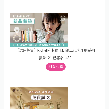
【試用募集】Richell利其爾 T.L.I第二代乳牙刷系列
數量: 21 已報名: 432
21篇心得