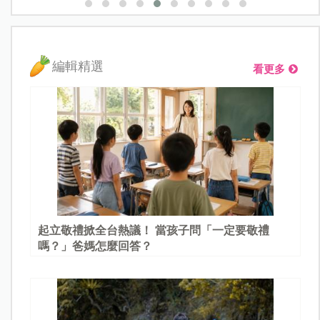
編輯精選
看更多
起立敬禮掀全台熱議！ 當孩子問「一定要敬禮
嗎？」爸媽怎麼回答？