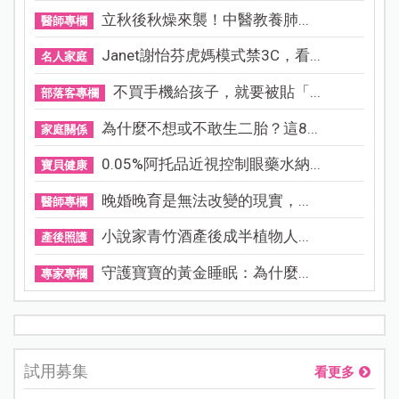
立秋後秋燥來襲！中醫教養肺...
醫師專欄
Janet謝怡芬虎媽模式禁3C，看...
名人家庭
不買手機給孩子，就要被貼「...
部落客專欄
為什麼不想或不敢生二胎？這8...
家庭關係
0.05%阿托品近視控制眼藥水納...
寶貝健康
晚婚晚育是無法改變的現實，...
醫師專欄
小說家青竹酒產後成半植物人...
產後照護
守護寶寶的黃金睡眠：為什麼...
專家專欄
試用募集
看更多