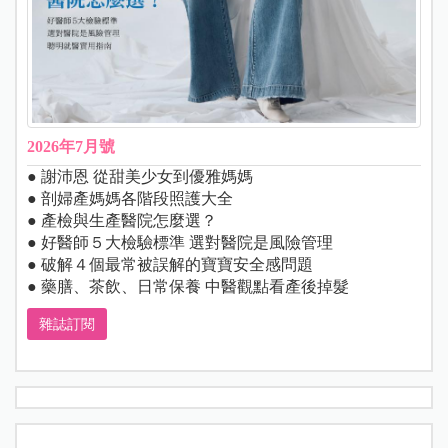
2026年7月號
● 謝沛恩 從甜美少女到優雅媽媽
● 剖婦產媽媽各階段照護大全
● 產檢與生產醫院怎麼選？
● 好醫師５大檢驗標準 選對醫院是風險管理
● 破解４個最常被誤解的寶寶安全感問題
● 藥膳、茶飲、日常保養 中醫觀點看產後掉髮
雜誌訂閱