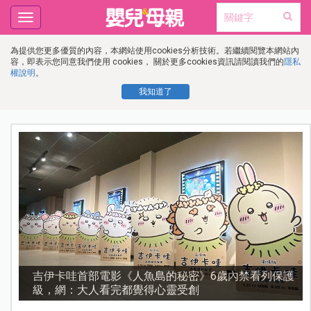
Toggle
navigation
為提供您更多優質的內容，本網站使用cookies分析技術。若繼續閱覽本網站內
容，即表示您同意我們使用 cookies， 關於更多cookies資訊請閱讀我們的
隱私
權說明
。
我知道了
流
吉伊卡哇首部電影《人魚島的秘密》6歲內禁看列保護
級，網：大人看完都覺得心靈受創