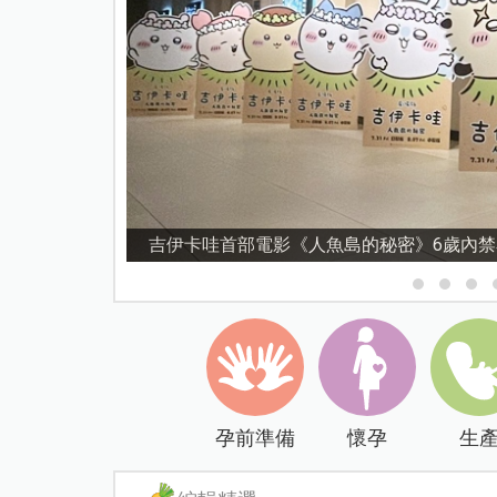
資優教育15問！師鐸獎名師陳宥妤：資優教
孕前準備
懷孕
生