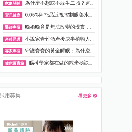
為什麼不想或不敢生二胎？這8...
家庭關係
0.05%阿托品近視控制眼藥水納...
寶貝健康
晚婚晚育是無法改變的現實，...
醫師專欄
小說家青竹酒產後成半植物人...
產後照護
守護寶寶的黃金睡眠：為什麼...
專家專欄
腦科學家都在做的散步秘訣！...
健康百寶箱
熊本強震讓台灣人也揪心！無印良品店員發枕頭護頭、陪伴撤離
試用募集
看更多