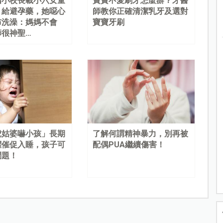
國小校長載小六女童
寶寶不愛刷牙怎麼辦？牙醫
、給避孕藥，她噁心
師教你正確清潔乳牙及選對
布洗澡：媽媽不會
寶寶牙刷
師很神聖…
虎姑婆嚇小孩」長期
了解何謂精神暴力，別再被
懼催促入睡，孩子可
配偶PUA繼續傷害！
問題！