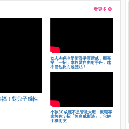
看更多
狄志杰瞞老婆衝香港買鑽戒，顏嘉
樂「一招」拿捏愛自由射手座：越
不管他反而越體貼！
幸福！對兒子感性
小孩3C成癮不是管教太鬆！親職專
家教你 3 招「無痛戒斷法」，化解
手機衝突