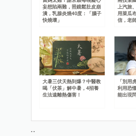
當媽太難！謝京穎每晚癡心
南投某
妄想陷兩難，照鏡鬆肚皮崩
上汽旅
潰，乳腺炎燒40度：「腦子
用菜瓜
快燒壞」
信，老
大暑三伏天熱到爆？中醫教
「別用
喝「伏茶」解中暑，4招養
利用恐
生法遠離熱傷害！
能出現
"
"