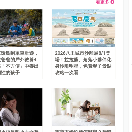
看更多
車環島到單車壯遊，
2026八里城市沙雕展8/1登
遊爸爸的戶外教養4
場！拉拉熊、角落小夥伴化
在「不方便」中養出
身沙雕明星，免費親子景點
韌性的孩子
攻略一次看