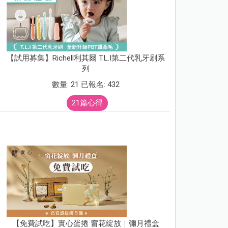
【試用募集】Richell利其爾 T.L.I第二代乳牙刷系
列
數量: 21 已報名: 432
21篇心得
【免費試吃】實心蛋捲 窗花綻放｜彌月禮盒