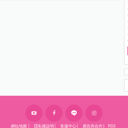
網站地圖
│
隱私權說明
│
客服中心
│
廣告與合作
|
RSS