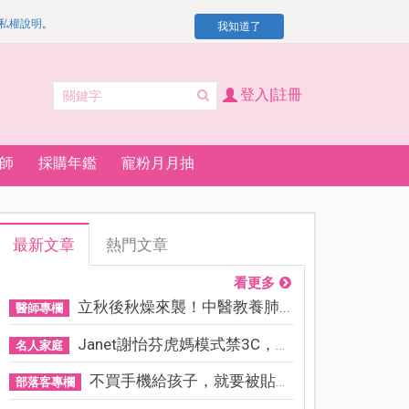
私權說明
。
我知道了
登入|註冊
師
採購年鑑
寵粉月月抽
最新文章
熱門文章
看更多
立秋後秋燥來襲！中醫教養肺...
醫師專欄
Janet謝怡芬虎媽模式禁3C，看...
名人家庭
不買手機給孩子，就要被貼「...
部落客專欄