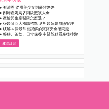
2026年7月號
● 謝沛恩 從甜美少女到優雅媽媽
● 剖婦產媽媽各階段照護大全
● 產檢與生產醫院怎麼選？
● 好醫師５大檢驗標準 選對醫院是風險管理
● 破解４個最常被誤解的寶寶安全感問題
● 藥膳、茶飲、日常保養 中醫觀點看產後掉髮
雜誌訂閱