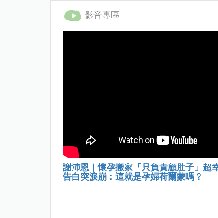
影音專區
謝沛恩｜懷孕搬家「只負責顧肚子」超
告白突淚崩：這就是孕婦荷爾蒙嗎？