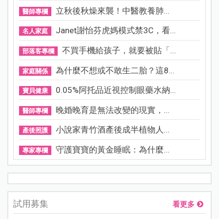
立秋後秋燥來襲！中醫教養肺...
醫師專欄
Janet謝怡芬虎媽模式禁3C，看...
名人家庭
不買手機給孩子，就要被貼「...
部落客專欄
為什麼不想或不敢生二胎？這8...
家庭關係
0.05%阿托品近視控制眼藥水納...
寶貝健康
晚婚晚育是無法改變的現實，...
醫師專欄
小說家青竹酒產後成半植物人...
產後照護
守護寶寶的黃金睡眠：為什麼...
專家專欄
試用募集
看更多