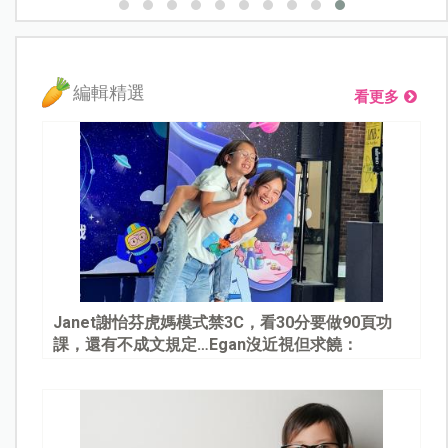
編輯精選
看更多
Janet謝怡芬虎媽模式禁3C，看30分要做90頁功
課，還有不成文規定…Egan沒近視但求饒：
Mommy, please～