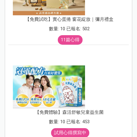
【免費試吃】實心蛋捲 窗花綻放｜彌月禮盒
數量: 10 已報名: 502
11篇心得
【免費體驗】森活舒敏兒童益生菌
數量: 10 已報名: 453
試用心得撰寫中