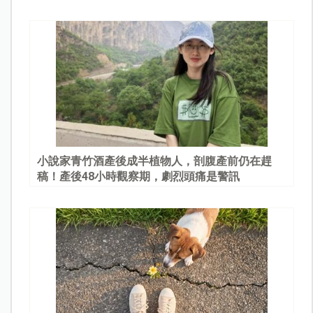
園
小說家青竹酒產後成半植物人，剖腹產前仍在趕
稿！產後48小時觀察期，劇烈頭痛是警訊