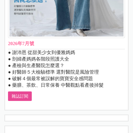
2026年7月號
● 謝沛恩 從甜美少女到優雅媽媽
● 剖婦產媽媽各階段照護大全
● 產檢與生產醫院怎麼選？
● 好醫師５大檢驗標準 選對醫院是風險管理
● 破解４個最常被誤解的寶寶安全感問題
● 藥膳、茶飲、日常保養 中醫觀點看產後掉髮
雜誌訂閱