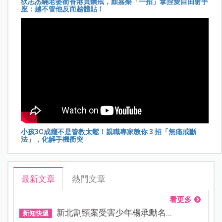
狄志杰瞞老婆衝香港買鑽戒，顏嘉樂「一招」拿捏愛自由射手
座：越不管他反而越體貼！
小孩3C成癮不是管教太鬆！親職專家教你 3 招「無痛戒斷
法」，化解手機衝突
最新文章
熱門文章
看更多
新北割頸案受害少年楊承勳名...
新知快遞