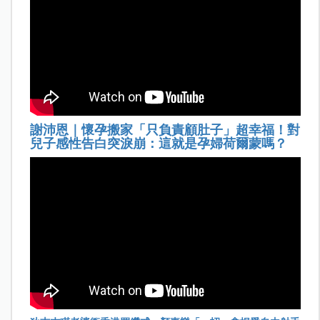
謝沛恩｜懷孕搬家「只負責顧肚子」超幸福！對
兒子感性告白突淚崩：這就是孕婦荷爾蒙嗎？