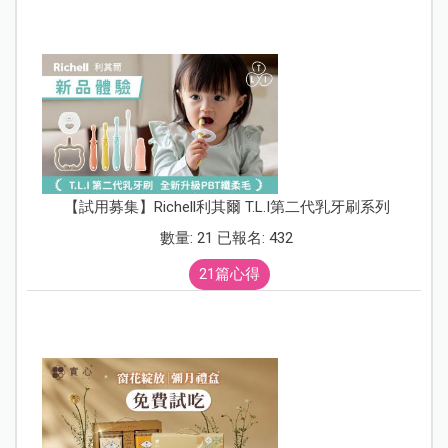
【試用募集】Richell利其爾 T.L.I第二代乳牙刷系列
數量: 21 已報名: 432
21篇心得