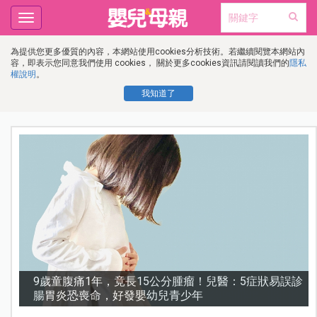
Toggle
navigation
為提供您更多優質的內容，本網站使用cookies分析技術。若繼續閱覽本網站內
容，即表示您同意我們使用 cookies， 關於更多cookies資訊請閱讀我們的
隱私
權說明
。
我知道了
診
謝沛恩︱挺孕肚甜喊「想生五個」！孕期照樣睡地板，
甜曝老公「摔斷手」反變求婚契機