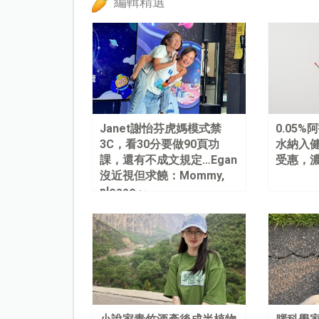
編輯精選
Janet謝怡芬虎媽模式禁
0.05
3C，看30分要做90頁功
水納入健
課，還有不成文規定…Egan
受惠，
沒近視但求饒：Mommy,
please～