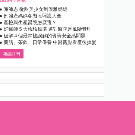
2026年7月號
● 謝沛恩 從甜美少女到優雅媽媽
● 剖婦產媽媽各階段照護大全
● 產檢與生產醫院怎麼選？
● 好醫師５大檢驗標準 選對醫院是風險管理
● 破解４個最常被誤解的寶寶安全感問題
● 藥膳、茶飲、日常保養 中醫觀點看產後掉髮
雜誌訂閱