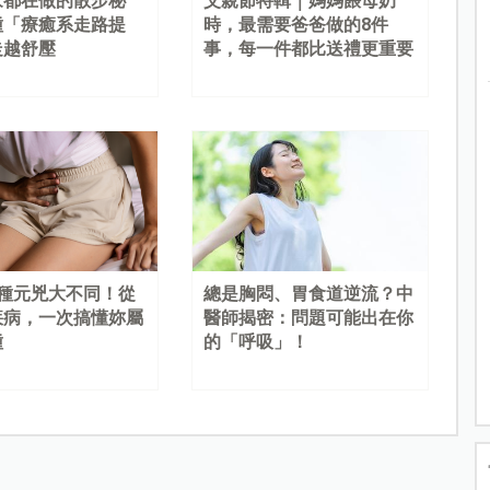
家都在做的散步秘
父親節特輯｜媽媽餵母奶
種「療癒系走路提
時，最需要爸爸做的8件
走越舒壓
事，每一件都比送禮更重要
4種元兇大不同！從
總是胸悶、胃食道逆流？中
疾病，一次搞懂妳屬
醫師揭密：問題可能出在你
種
的「呼吸」！