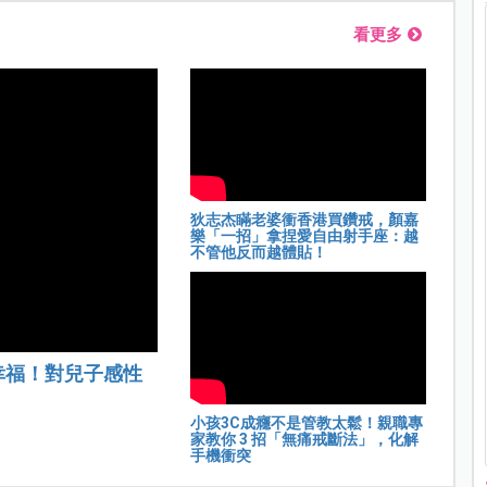
看更多
狄志杰瞞老婆衝香港買鑽戒，顏嘉
樂「一招」拿捏愛自由射手座：越
不管他反而越體貼！
幸福！對兒子感性
小孩3C成癮不是管教太鬆！親職專
家教你 3 招「無痛戒斷法」，化解
手機衝突