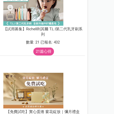
【試用募集】Richell利其爾 T.L.I第二代乳牙刷系
列
數量: 21 已報名: 432
21篇心得
【免費試吃】實心蛋捲 窗花綻放｜彌月禮盒