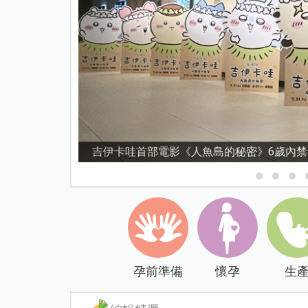
資優教育15問！師鐸獎名師陳宥妤：資優教
孕前準備
懷孕
生