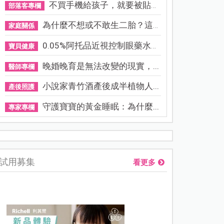
不買手機給孩子，就要被貼「...
部落客專欄
為什麼不想或不敢生二胎？這8...
家庭關係
0.05%阿托品近視控制眼藥水納...
寶貝健康
晚婚晚育是無法改變的現實，...
醫師專欄
小說家青竹酒產後成半植物人...
產後照護
守護寶寶的黃金睡眠：為什麼...
專家專欄
熊本強震讓台灣人也揪心！無印良品店員發枕頭護頭、陪伴撤離
試用募集
看更多