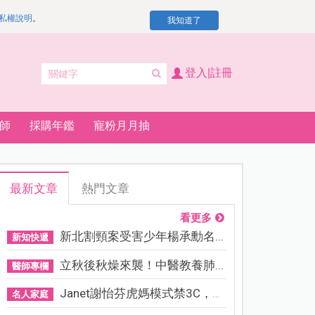
私權說明
。
我知道了
登入|註冊
師
採購年鑑
寵粉月月抽
最新文章
熱門文章
看更多
新北割頸案受害少年楊承勳名...
新知快遞
立秋後秋燥來襲！中醫教養肺...
醫師專欄
Janet謝怡芬虎媽模式禁3C，看...
名人家庭