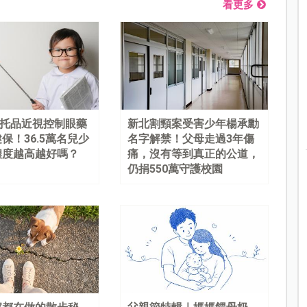
看更多
%阿托品近視控制眼藥
新北割頸案受害少年楊承勳
保！36.5萬名兒少
名字解禁！父母走過3年傷
濃度越高越好嗎？
痛，沒有等到真正的公道，
仍捐550萬守護校園