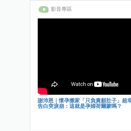
影音專區
謝沛恩｜懷孕搬家「只負責顧肚子」超
告白突淚崩：這就是孕婦荷爾蒙嗎？