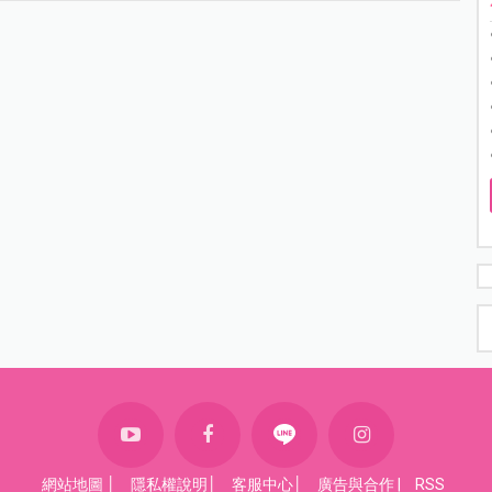
網站地圖
│
隱私權說明
│
客服中心
│
廣告與合作
|
RSS