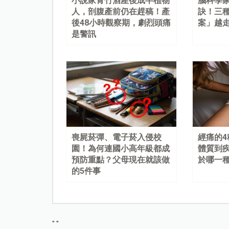
小說家青竹酒產後成半植物
腦科學
人，剖腹產前仍在趕稿！產
訣！三
後48小時觀察期，劇烈頭痛
案」越
是警訊
喪屍菸彈、電子菸入侵校
經痛的
園！為何連國小高年級都成
體質到
預防重點？父母現在就該做
於哪一
的5件事
"
"