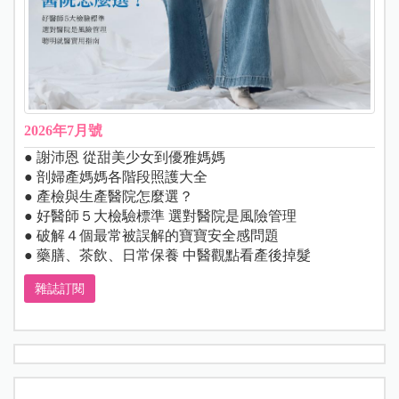
2026年7月號
● 謝沛恩 從甜美少女到優雅媽媽
● 剖婦產媽媽各階段照護大全
● 產檢與生產醫院怎麼選？
● 好醫師５大檢驗標準 選對醫院是風險管理
● 破解４個最常被誤解的寶寶安全感問題
● 藥膳、茶飲、日常保養 中醫觀點看產後掉髮
雜誌訂閱