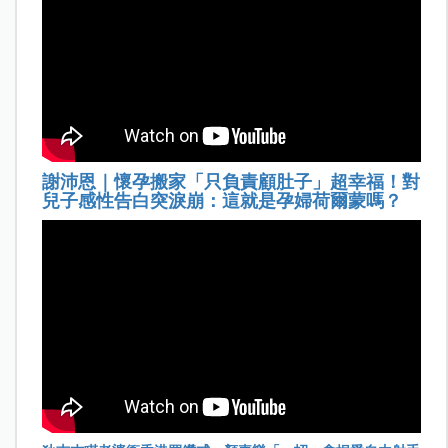
謝沛恩｜懷孕搬家「只負責顧肚子」超幸福！對
兒子感性告白突淚崩：這就是孕婦荷爾蒙嗎？