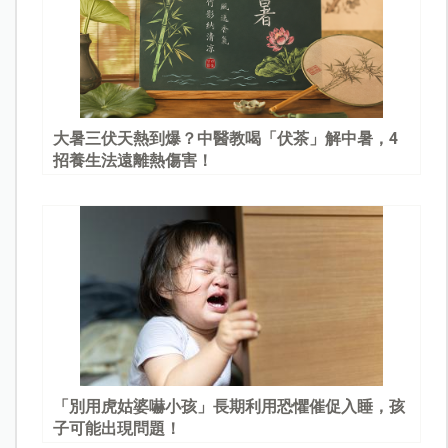
大暑三伏天熱到爆？中醫教喝「伏茶」解中暑，4
招養生法遠離熱傷害！
「別用虎姑婆嚇小孩」長期利用恐懼催促入睡，孩
子可能出現問題！