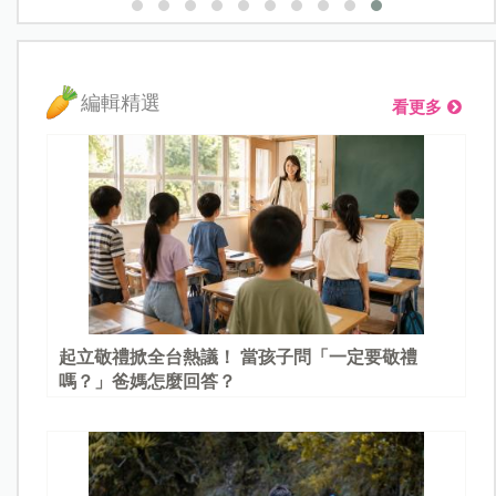
編輯精選
看更多
起立敬禮掀全台熱議！ 當孩子問「一定要敬禮
嗎？」爸媽怎麼回答？