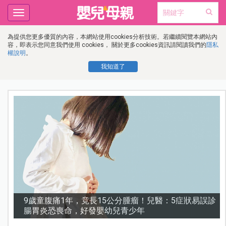
Toggle
navigation
為提供您更多優質的內容，本網站使用cookies分析技術。若繼續閱覽本網站內
容，即表示您同意我們使用 cookies， 關於更多cookies資訊請閱讀我們的
隱私
權說明
。
我知道了
診
謝沛恩︱挺孕肚甜喊「想生五個」！孕期照樣睡地板，
甜曝老公「摔斷手」反變求婚契機