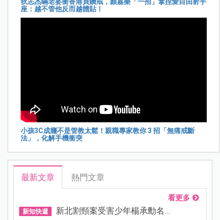
狄志杰瞞老婆衝香港買鑽戒，顏嘉樂「一招」拿捏愛自由射手
座：越不管他反而越體貼！
小孩3C成癮不是管教太鬆！親職專家教你 3 招「無痛戒斷
法」，化解手機衝突
最新文章
熱門文章
看更多
新北割頸案受害少年楊承勳名...
新知快遞