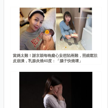
當媽太難！謝京穎每晚癡心妄想陷兩難，照鏡鬆肚
皮崩潰，乳腺炎燒40度：「腦子快燒壞」