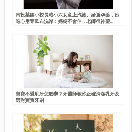
南投某國小校長載小六女童上汽旅、給避孕藥，她
噁心用菜瓜布洗澡：媽媽不會信，老師很神聖…
寶寶不愛刷牙怎麼辦？牙醫師教你正確清潔乳牙及
選對寶寶牙刷