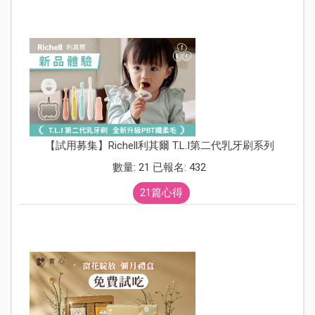
【試用募集】Richell利其爾 T.L.I第二代乳牙刷系列
數量: 21 已報名: 432
21篇心得