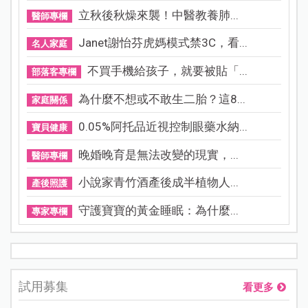
立秋後秋燥來襲！中醫教養肺...
醫師專欄
Janet謝怡芬虎媽模式禁3C，看...
名人家庭
不買手機給孩子，就要被貼「...
部落客專欄
為什麼不想或不敢生二胎？這8...
家庭關係
0.05%阿托品近視控制眼藥水納...
寶貝健康
晚婚晚育是無法改變的現實，...
醫師專欄
小說家青竹酒產後成半植物人...
產後照護
守護寶寶的黃金睡眠：為什麼...
專家專欄
試用募集
看更多