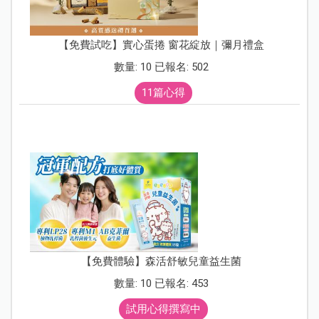
【免費試吃】實心蛋捲 窗花綻放｜彌月禮盒
數量: 10 已報名: 502
11篇心得
【免費體驗】森活舒敏兒童益生菌
數量: 10 已報名: 453
試用心得撰寫中