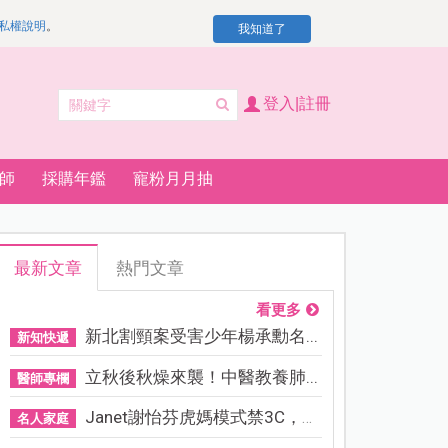
私權說明
。
我知道了
登入|註冊
師
採購年鑑
寵粉月月抽
最新文章
熱門文章
看更多
新北割頸案受害少年楊承勳名...
新知快遞
立秋後秋燥來襲！中醫教養肺...
醫師專欄
Janet謝怡芬虎媽模式禁3C，看...
名人家庭