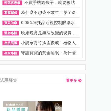
不買手機給孩子，就要被貼「...
部落客專欄
為什麼不想或不敢生二胎？這8...
家庭關係
0.05%阿托品近視控制眼藥水納...
寶貝健康
晚婚晚育是無法改變的現實，...
醫師專欄
小說家青竹酒產後成半植物人...
產後照護
守護寶寶的黃金睡眠：為什麼...
專家專欄
熊本強震讓台灣人也揪心！無印良品店員發枕頭護頭、陪伴撤離
試用募集
看更多