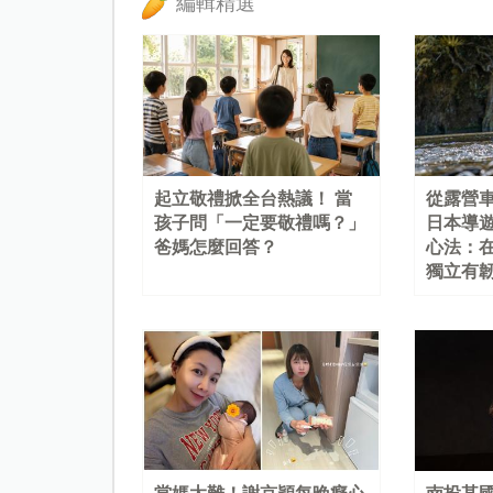
編輯精選
起立敬禮掀全台熱議！ 當
從露營
孩子問「一定要敬禮嗎？」
日本導
爸媽怎麼回答？
心法：
獨立有