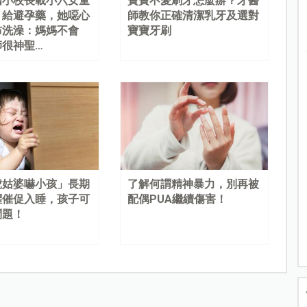
國小校長載小六女童
寶寶不愛刷牙怎麼辦？牙醫
、給避孕藥，她噁心
師教你正確清潔乳牙及選對
布洗澡：媽媽不會
寶寶牙刷
師很神聖…
虎姑婆嚇小孩」長期
了解何謂精神暴力，別再被
懼催促入睡，孩子可
配偶PUA繼續傷害！
問題！