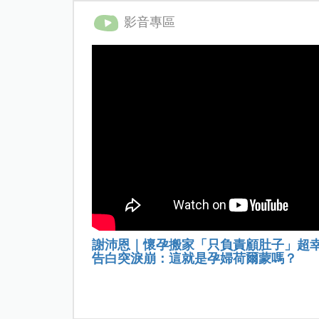
影音專區
謝沛恩｜懷孕搬家「只負責顧肚子」超
告白突淚崩：這就是孕婦荷爾蒙嗎？