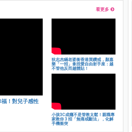
看更多
狄志杰瞞老婆衝香港買鑽戒，顏嘉
樂「一招」拿捏愛自由射手座：越
不管他反而越體貼！
幸福！對兒子感性
小孩3C成癮不是管教太鬆！親職專
家教你 3 招「無痛戒斷法」，化解
手機衝突