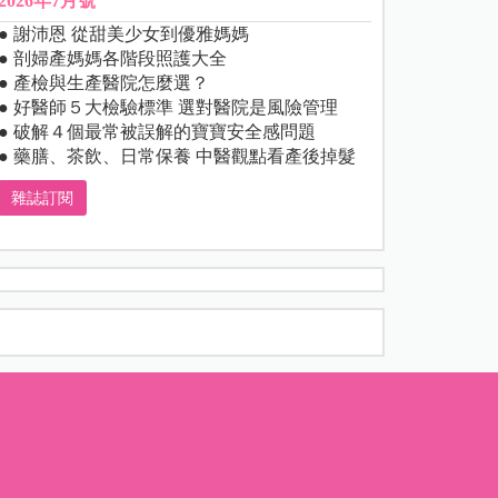
2026年7月號
● 謝沛恩 從甜美少女到優雅媽媽
● 剖婦產媽媽各階段照護大全
● 產檢與生產醫院怎麼選？
● 好醫師５大檢驗標準 選對醫院是風險管理
● 破解４個最常被誤解的寶寶安全感問題
● 藥膳、茶飲、日常保養 中醫觀點看產後掉髮
雜誌訂閱