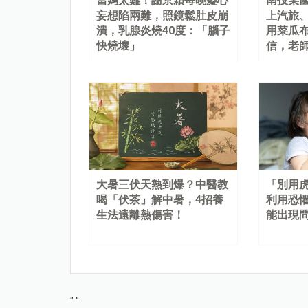
當媽太難！謝京穎每晚癡心
南投某
妄想陷兩難，照鏡鬆肚皮崩
上汽旅
潰，乳腺炎燒40度：「腦子
用菜瓜
快燒壞」
信，老
大暑三伏天熱到爆？中醫教
「別用
喝「伏茶」解中暑，4招養
利用恐
生法遠離熱傷害！
能出現
"
"