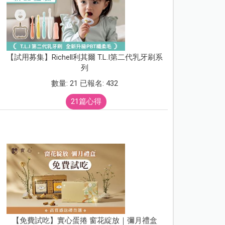
【試用募集】Richell利其爾 T.L.I第二代乳牙刷系
列
數量: 21 已報名: 432
21篇心得
【免費試吃】實心蛋捲 窗花綻放｜彌月禮盒