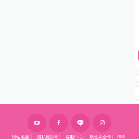
網站地圖
│
隱私權說明
│
客服中心
│
廣告與合作
|
RSS