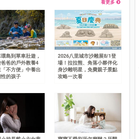
看更多
車環島到單車壯遊，
2026八里城市沙雕展8/1登
遊爸爸的戶外教養4
場！拉拉熊、角落小夥伴化
在「不方便」中養出
身沙雕明星，免費親子景點
韌性的孩子
攻略一次看