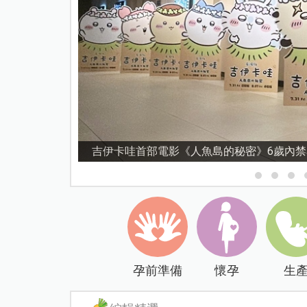
資優教育15問！師鐸獎名師陳宥妤：資優教
孕前準備
懷孕
生