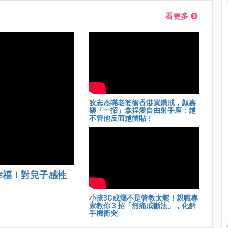
看更多
狄志杰瞞老婆衝香港買鑽戒，顏嘉
樂「一招」拿捏愛自由射手座：越
不管他反而越體貼！
幸福！對兒子感性
小孩3C成癮不是管教太鬆！親職專
家教你 3 招「無痛戒斷法」，化解
手機衝突