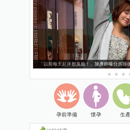
「以前每天起床都臭臉！」陳彥婷曝分房睡後
孕前準備
懷孕
生