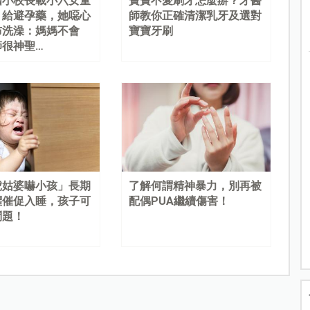
國小校長載小六女童
寶寶不愛刷牙怎麼辦？牙醫
、給避孕藥，她噁心
師教你正確清潔乳牙及選對
布洗澡：媽媽不會
寶寶牙刷
師很神聖…
虎姑婆嚇小孩」長期
了解何謂精神暴力，別再被
懼催促入睡，孩子可
配偶PUA繼續傷害！
問題！