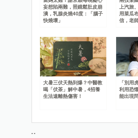
當媽太難！謝京穎每晚癡心
南投某
妄想陷兩難，照鏡鬆肚皮崩
上汽旅
潰，乳腺炎燒40度：「腦子
用菜瓜
快燒壞」
信，老
大暑三伏天熱到爆？中醫教
「別用
喝「伏茶」解中暑，4招養
利用恐
生法遠離熱傷害！
能出現
"
"