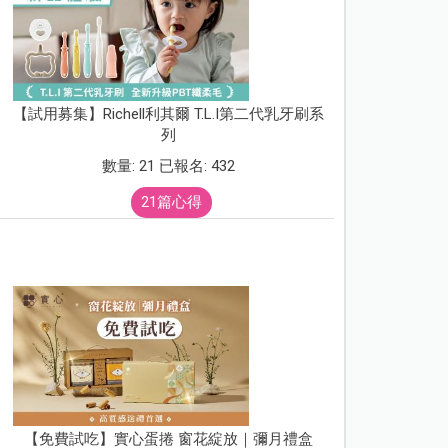
【試用募集】Richell利其爾 T.L.I第二代乳牙刷系
列
數量: 21 已報名: 432
21篇心得
【免費試吃】實心蛋捲 窗花綻放｜彌月禮盒