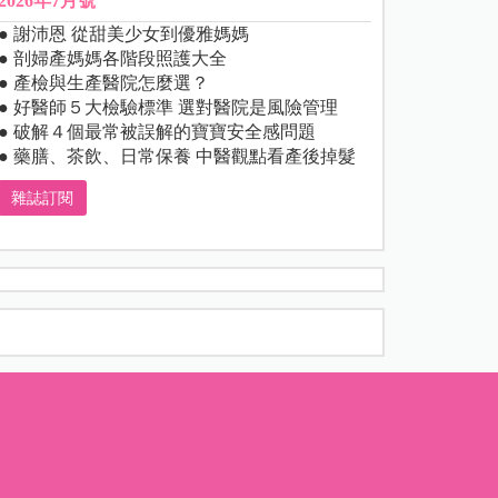
2026年7月號
● 謝沛恩 從甜美少女到優雅媽媽
● 剖婦產媽媽各階段照護大全
● 產檢與生產醫院怎麼選？
● 好醫師５大檢驗標準 選對醫院是風險管理
● 破解４個最常被誤解的寶寶安全感問題
● 藥膳、茶飲、日常保養 中醫觀點看產後掉髮
雜誌訂閱