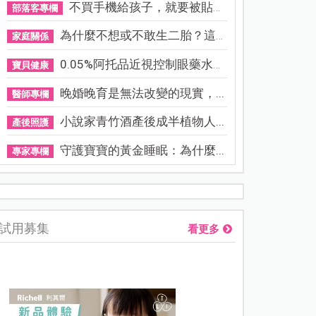
不買手機給孩子，就要被貼「...
部落客專欄
為什麼不想或不敢生二胎？這8...
家庭關係
0.05%阿托品近視控制眼藥水納...
寶貝健康
晚婚晚育是無法改變的現實，...
醫師專欄
小說家青竹酒產後成半植物人...
產後照護
守護寶寶的黃金睡眠：為什麼...
專家專欄
9歲童腹痛1年，竟長15公分腫瘤！兒醫：5症狀易誤診腸胃炎恐
試用募集
看更多