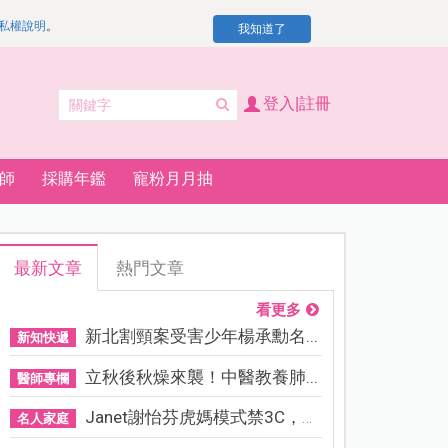
私權說明
。
我知道了
登入|註冊
師
採購年鑑
寵粉月月抽
最新文章
熱門文章
看更多
新北割頸案受害少年楊承勳名...
新知快遞
立秋後秋燥來襲！中醫教養肺...
醫師專欄
Janet謝怡芬虎媽模式禁3C，看...
名人家庭