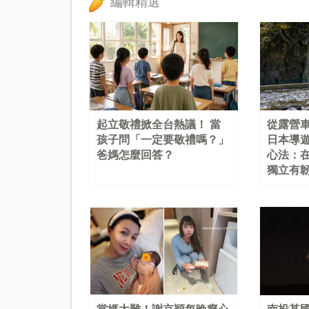
編輯精選
起立敬禮掀全台熱議！ 當
從露營
孩子問「一定要敬禮嗎？」
日本導
爸媽怎麼回答？
心法：
獨立有