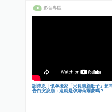
影音專區
謝沛恩｜懷孕搬家「只負責顧肚子」超
告白突淚崩：這就是孕婦荷爾蒙嗎？