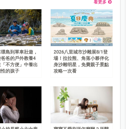
看更多
車環島到單車壯遊，
2026八里城市沙雕展8/1登
遊爸爸的戶外教養4
場！拉拉熊、角落小夥伴化
在「不方便」中養出
身沙雕明星，免費親子景點
韌性的孩子
攻略一次看