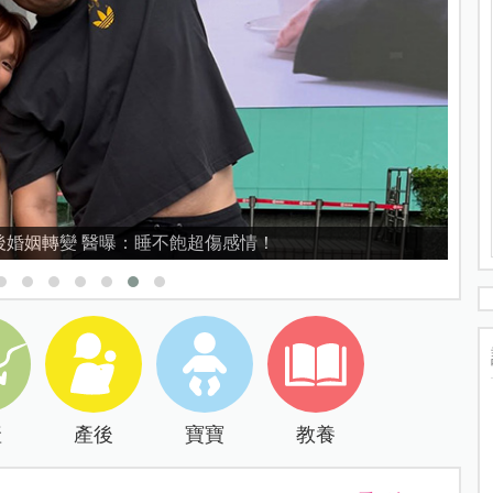
婚姻轉變 醫曝：睡不飽超傷感情！
產
產後
寶寶
教養