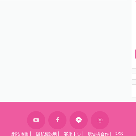
網站地圖
│
隱私權說明
│
客服中心
│
廣告與合作
|
RSS