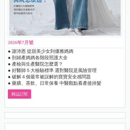
2026年7月號
● 謝沛恩 從甜美少女到優雅媽媽
● 剖婦產媽媽各階段照護大全
● 產檢與生產醫院怎麼選？
● 好醫師５大檢驗標準 選對醫院是風險管理
● 破解４個最常被誤解的寶寶安全感問題
● 藥膳、茶飲、日常保養 中醫觀點看產後掉髮
雜誌訂閱