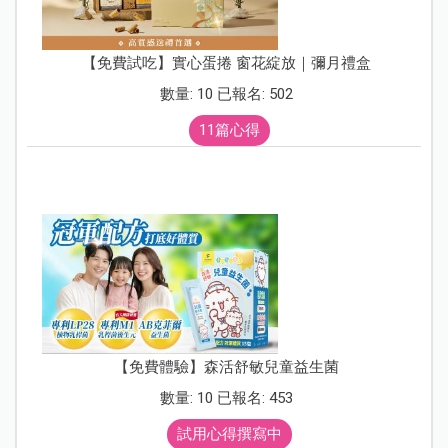
【免費試吃】實心蛋捲 窗花綻放｜彌月禮盒
數量: 10 已報名: 502
11篇心得
【免費體驗】森活舒敏兒童益生菌
數量: 10 已報名: 453
試用心得撰寫中