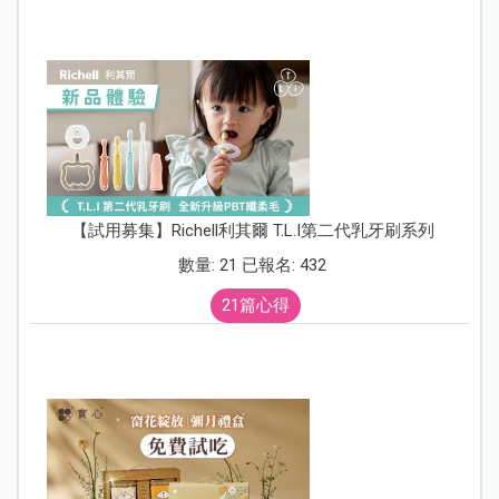
【試用募集】Richell利其爾 T.L.I第二代乳牙刷系列
數量: 21 已報名: 432
21篇心得