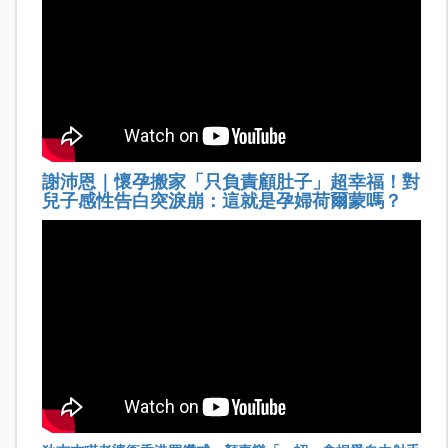
謝沛恩｜懷孕搬家「只負責顧肚子」超幸福！對
兒子感性告白突淚崩：這就是孕婦荷爾蒙嗎？