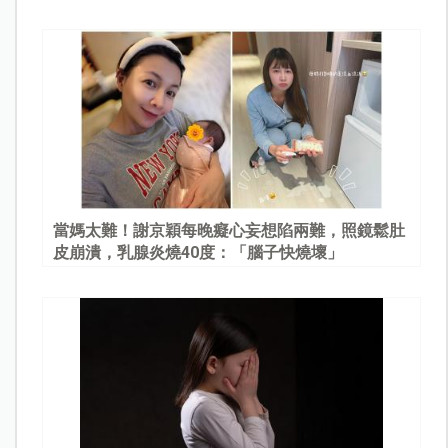
當媽太難！謝京穎每晚癡心妄想陷兩難，照鏡鬆肚
皮崩潰，乳腺炎燒40度：「腦子快燒壞」