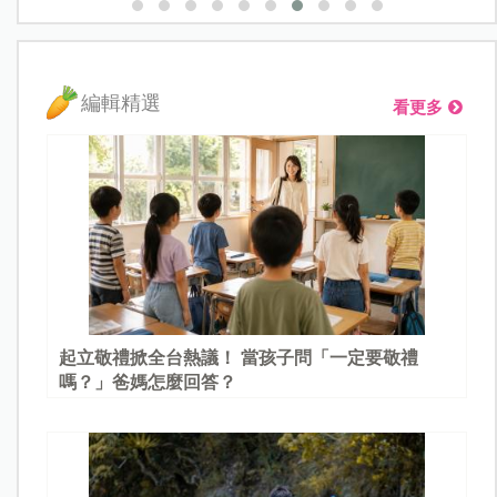
編輯精選
看更多
起立敬禮掀全台熱議！ 當孩子問「一定要敬禮
嗎？」爸媽怎麼回答？