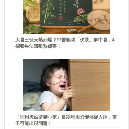
大暑三伏天熱到爆？中醫教喝「伏茶」解中暑，4
招養生法遠離熱傷害！
「別用虎姑婆嚇小孩」長期利用恐懼催促入睡，孩
子可能出現問題！