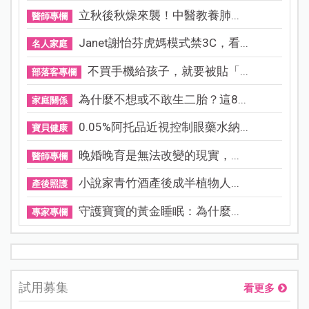
立秋後秋燥來襲！中醫教養肺...
醫師專欄
Janet謝怡芬虎媽模式禁3C，看...
名人家庭
不買手機給孩子，就要被貼「...
部落客專欄
為什麼不想或不敢生二胎？這8...
家庭關係
0.05%阿托品近視控制眼藥水納...
寶貝健康
晚婚晚育是無法改變的現實，...
醫師專欄
小說家青竹酒產後成半植物人...
產後照護
守護寶寶的黃金睡眠：為什麼...
專家專欄
試用募集
看更多