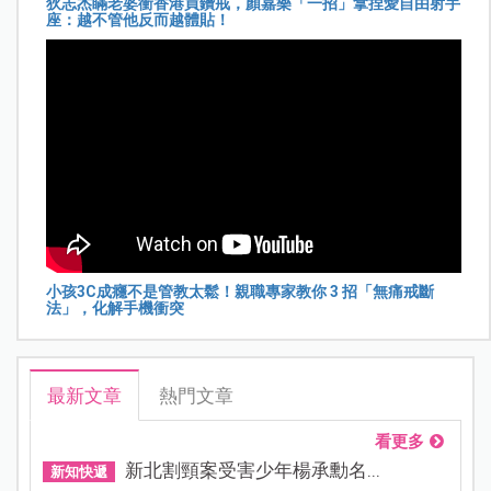
狄志杰瞞老婆衝香港買鑽戒，顏嘉樂「一招」拿捏愛自由射手
座：越不管他反而越體貼！
小孩3C成癮不是管教太鬆！親職專家教你 3 招「無痛戒斷
法」，化解手機衝突
最新文章
熱門文章
看更多
新北割頸案受害少年楊承勳名...
新知快遞