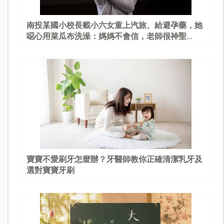
南投某國小校長載小六女童上汽旅、給避孕藥，她
噁心用菜瓜布洗澡：媽媽不會信，老師很神聖…
寶寶不愛刷牙怎麼辦？牙醫師教你正確清潔乳牙及
選對寶寶牙刷