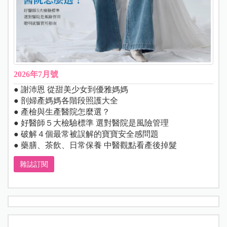
2026年7月號
● 謝沛恩 從甜美少女到優雅媽媽
● 剖婦產媽媽各階段照護大全
● 產檢與生產醫院怎麼選？
● 好醫師５大檢驗標準 選對醫院是風險管理
● 破解４個最常被誤解的寶寶安全感問題
● 藥膳、茶飲、日常保養 中醫觀點看產後掉髮
雜誌訂閱