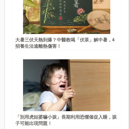
大暑三伏天熱到爆？中醫教喝「伏茶」解中暑，4
招養生法遠離熱傷害！
「別用虎姑婆嚇小孩」長期利用恐懼催促入睡，孩
子可能出現問題！