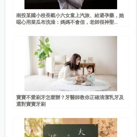
南投某國小校長載小六女童上汽旅、給避孕藥，她
噁心用菜瓜布洗澡：媽媽不會信，老師很神聖…
寶寶不愛刷牙怎麼辦？牙醫師教你正確清潔乳牙及
選對寶寶牙刷