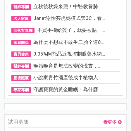
立秋後秋燥來襲！中醫教養肺...
醫師專欄
Janet謝怡芬虎媽模式禁3C，看...
名人家庭
不買手機給孩子，就要被貼「...
部落客專欄
為什麼不想或不敢生二胎？這8...
家庭關係
0.05%阿托品近視控制眼藥水納...
寶貝健康
晚婚晚育是無法改變的現實，...
醫師專欄
小說家青竹酒產後成半植物人...
產後照護
守護寶寶的黃金睡眠：為什麼...
專家專欄
試用募集
看更多