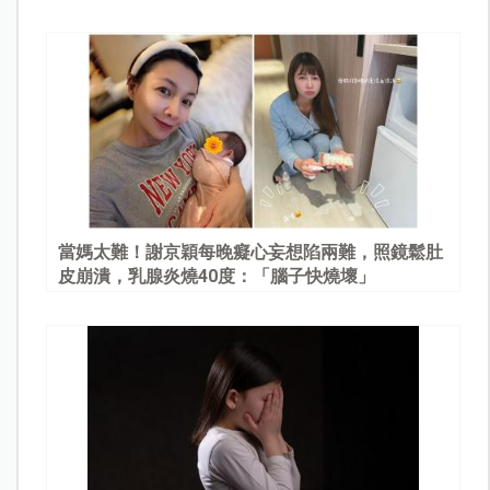
當媽太難！謝京穎每晚癡心妄想陷兩難，照鏡鬆肚
皮崩潰，乳腺炎燒40度：「腦子快燒壞」