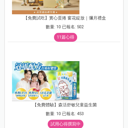
【免費試吃】實心蛋捲 窗花綻放｜彌月禮盒
數量: 10 已報名: 502
11篇心得
【免費體驗】森活舒敏兒童益生菌
數量: 10 已報名: 453
試用心得撰寫中