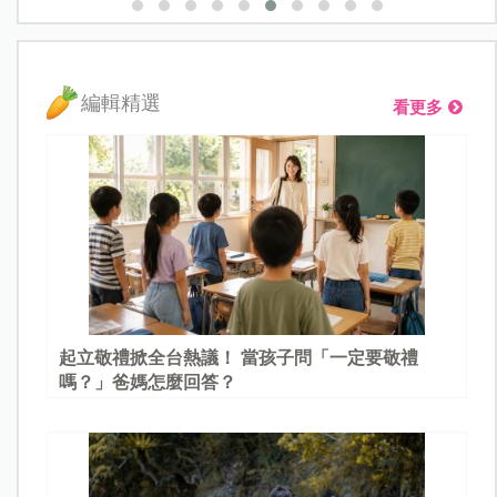
編輯精選
看更多
起立敬禮掀全台熱議！ 當孩子問「一定要敬禮
嗎？」爸媽怎麼回答？