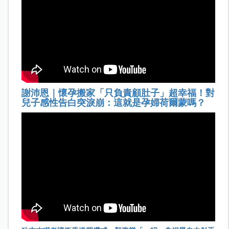
謝沛恩｜懷孕搬家「只負責顧肚子」超幸福！對
兒子感性告白突淚崩：這就是孕婦荷爾蒙嗎？