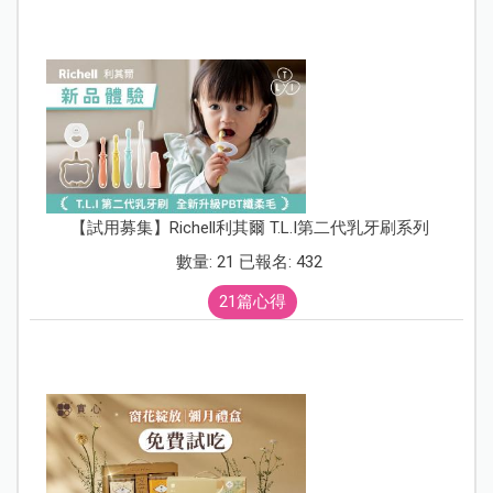
【試用募集】Richell利其爾 T.L.I第二代乳牙刷系列
數量: 21 已報名: 432
21篇心得