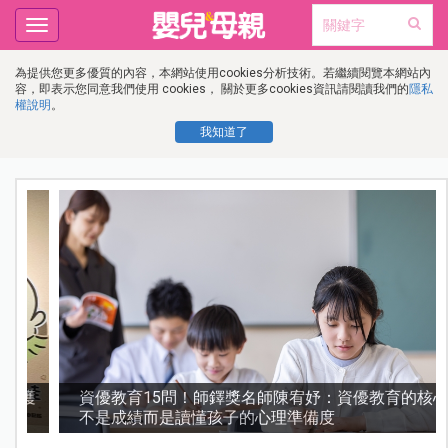
Toggle
navigation
為提供您更多優質的內容，本網站使用cookies分析技術。若繼續閱覽本網站內
容，即表示您同意我們使用 cookies， 關於更多cookies資訊請閱讀我們的
隱私
權說明
。
我知道了
護
資優教育15問！師鐸獎名師陳宥妤：資優教育的核心，
不是成績而是讀懂孩子的心理準備度