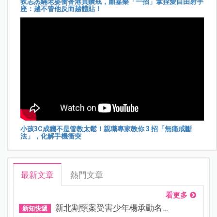
狄志杰瞞老婆衝香港買鑽戒，顏嘉樂「一招」拿捏愛自由射手
座：越不管他反而越體貼！
小孩3C成癮不是管教太鬆！親職專家教你 3 招「無痛戒斷
法」，化解手機衝突
最新文章
熱門文章
看更多
新北割頸案受害少年楊承勳名...
新知快遞