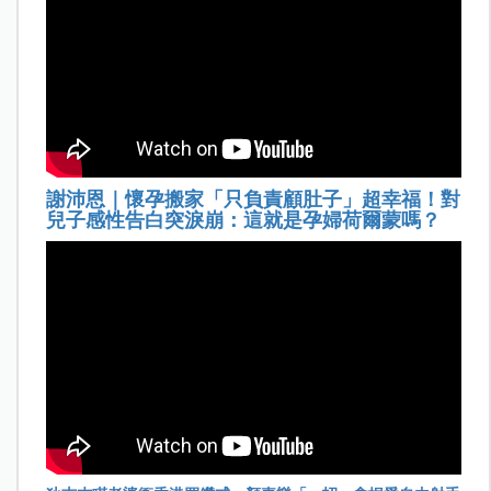
謝沛恩｜懷孕搬家「只負責顧肚子」超幸福！對
兒子感性告白突淚崩：這就是孕婦荷爾蒙嗎？