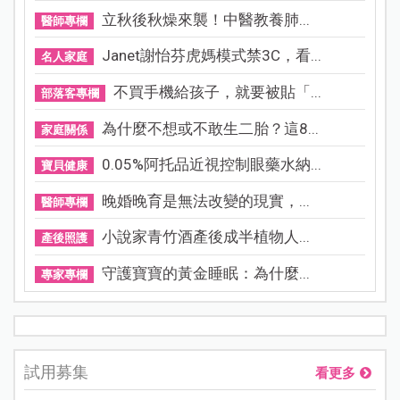
立秋後秋燥來襲！中醫教養肺...
醫師專欄
Janet謝怡芬虎媽模式禁3C，看...
名人家庭
不買手機給孩子，就要被貼「...
部落客專欄
為什麼不想或不敢生二胎？這8...
家庭關係
0.05%阿托品近視控制眼藥水納...
寶貝健康
晚婚晚育是無法改變的現實，...
醫師專欄
小說家青竹酒產後成半植物人...
產後照護
守護寶寶的黃金睡眠：為什麼...
專家專欄
試用募集
看更多