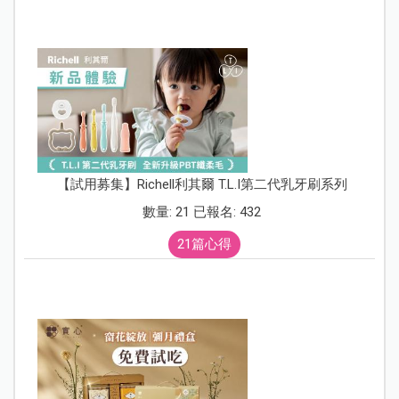
【試用募集】Richell利其爾 T.L.I第二代乳牙刷系列
數量: 21 已報名: 432
21篇心得