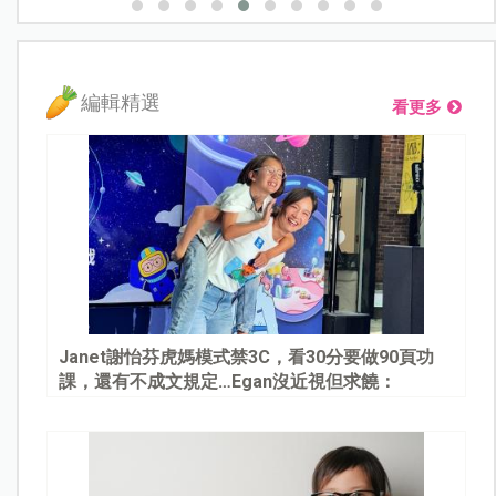
編輯精選
看更多
Janet謝怡芬虎媽模式禁3C，看30分要做90頁功
課，還有不成文規定…Egan沒近視但求饒：
Mommy, please～