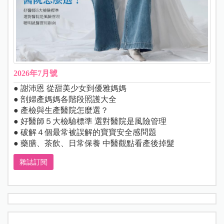
2026年7月號
● 謝沛恩 從甜美少女到優雅媽媽
● 剖婦產媽媽各階段照護大全
● 產檢與生產醫院怎麼選？
● 好醫師５大檢驗標準 選對醫院是風險管理
● 破解４個最常被誤解的寶寶安全感問題
● 藥膳、茶飲、日常保養 中醫觀點看產後掉髮
雜誌訂閱