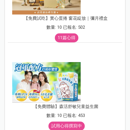
【免費試吃】實心蛋捲 窗花綻放｜彌月禮盒
數量: 10 已報名: 502
11篇心得
【免費體驗】森活舒敏兒童益生菌
數量: 10 已報名: 453
試用心得撰寫中