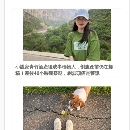
園
小說家青竹酒產後成半植物人，剖腹產前仍在趕
稿！產後48小時觀察期，劇烈頭痛是警訊