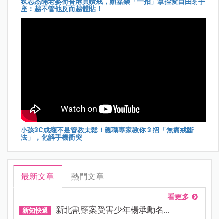
狄志杰瞞老婆衝香港買鑽戒，顏嘉樂「一招」拿捏愛自由射手
座：越不管他反而越體貼！
小孩3C成癮不是管教太鬆！親職專家教你 3 招「無痛戒斷
法」，化解手機衝突
最新文章
熱門文章
看更多
新北割頸案受害少年楊承勳名...
新知快遞