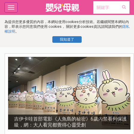
Toggle
navigation
為提供您更多優質的內容，本網站使用cookies分析技術。若繼續閱覽本網站內
容，即表示您同意我們使用 cookies， 關於更多cookies資訊請閱讀我們的
隱私
權說明
。
我知道了
護
資優教育15問！師鐸獎名師陳宥妤：資優教育的核心，
不是成績而是讀懂孩子的心理準備度