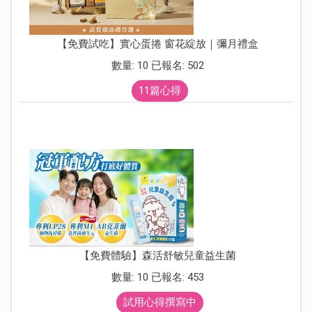
【免費試吃】實心蛋捲 窗花綻放｜彌月禮盒
數量: 10 已報名: 502
11篇心得
【免費體驗】森活舒敏兒童益生菌
數量: 10 已報名: 453
試用心得撰寫中