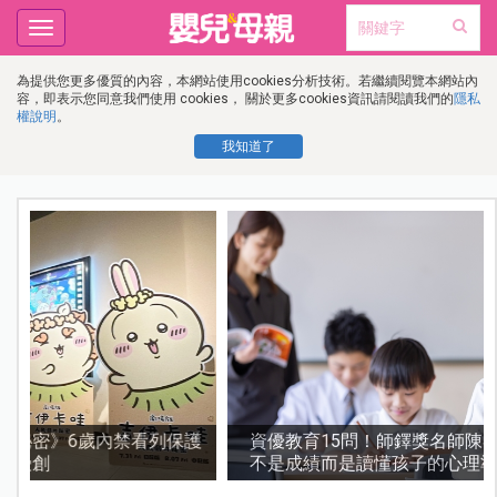
Toggle
navigation
為提供您更多優質的內容，本網站使用cookies分析技術。若繼續閱覽本網站內
容，即表示您同意我們使用 cookies， 關於更多cookies資訊請閱讀我們的
隱私
權說明
。
我知道了
護
資優教育15問！師鐸獎名師陳宥妤：資優教育的核心，
不是成績而是讀懂孩子的心理準備度