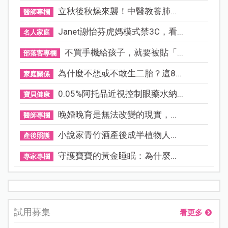
立秋後秋燥來襲！中醫教養肺...
醫師專欄
Janet謝怡芬虎媽模式禁3C，看...
名人家庭
不買手機給孩子，就要被貼「...
部落客專欄
為什麼不想或不敢生二胎？這8...
家庭關係
0.05%阿托品近視控制眼藥水納...
寶貝健康
晚婚晚育是無法改變的現實，...
醫師專欄
小說家青竹酒產後成半植物人...
產後照護
守護寶寶的黃金睡眠：為什麼...
專家專欄
試用募集
看更多