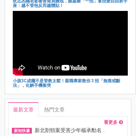
狄志杰瞞老婆衝香港買鑽戒，顏嘉樂「一招」拿捏愛自由射手
座：越不管他反而越體貼！
小孩3C成癮不是管教太鬆！親職專家教你 3 招「無痛戒斷
法」，化解手機衝突
最新文章
熱門文章
看更多
新北割頸案受害少年楊承勳名...
新知快遞