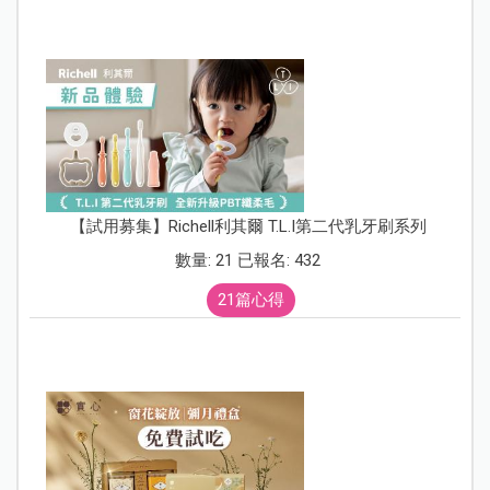
【試用募集】Richell利其爾 T.L.I第二代乳牙刷系列
數量: 21 已報名: 432
21篇心得