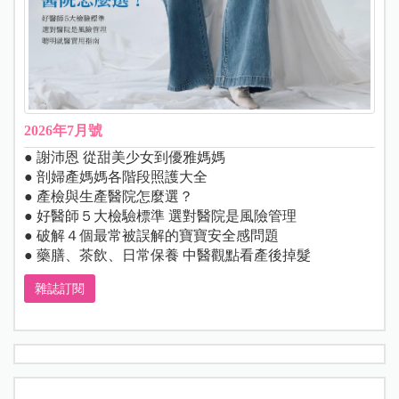
2026年7月號
● 謝沛恩 從甜美少女到優雅媽媽
● 剖婦產媽媽各階段照護大全
● 產檢與生產醫院怎麼選？
● 好醫師５大檢驗標準 選對醫院是風險管理
● 破解４個最常被誤解的寶寶安全感問題
● 藥膳、茶飲、日常保養 中醫觀點看產後掉髮
雜誌訂閱