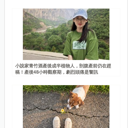
園
小說家青竹酒產後成半植物人，剖腹產前仍在趕
稿！產後48小時觀察期，劇烈頭痛是警訊