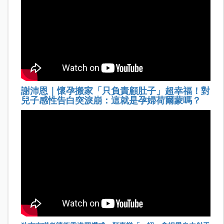
謝沛恩｜懷孕搬家「只負責顧肚子」超幸福！對
兒子感性告白突淚崩：這就是孕婦荷爾蒙嗎？