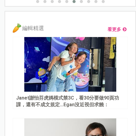
編輯精選
看更多
Janet謝怡芬虎媽模式禁3C，看30分要做90頁功
課，還有不成文規定…Egan沒近視但求饒：
Mommy, please～