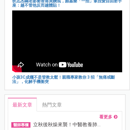
狄志杰瞞老婆衝香港買鑽戒，顏嘉樂「一招」拿捏愛自由射手
座：越不管他反而越體貼！
小孩3C成癮不是管教太鬆！親職專家教你 3 招「無痛戒斷
法」，化解手機衝突
最新文章
熱門文章
看更多
立秋後秋燥來襲！中醫教養肺...
醫師專欄