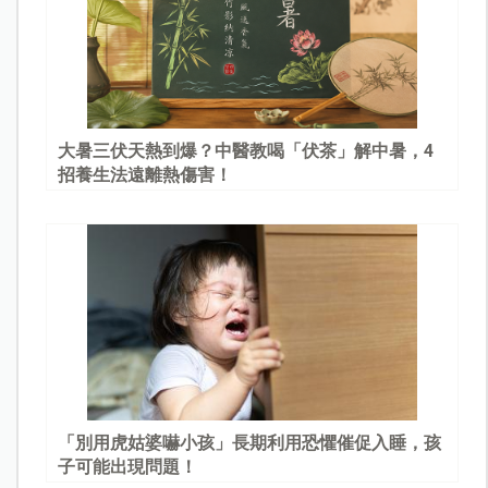
大暑三伏天熱到爆？中醫教喝「伏茶」解中暑，4
招養生法遠離熱傷害！
「別用虎姑婆嚇小孩」長期利用恐懼催促入睡，孩
子可能出現問題！