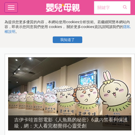
Toggle
navigation
為提供您更多優質的內容，本網站使用cookies分析技術。若繼續閱覽本網站內
容，即表示您同意我們使用 cookies， 關於更多cookies資訊請閱讀我們的
隱私
權說明
。
我知道了
護
資優教育15問！師鐸獎名師陳宥妤：資優教育的核心，
不是成績而是讀懂孩子的心理準備度