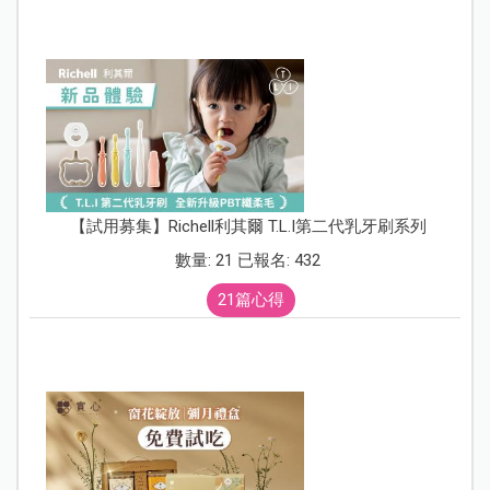
【試用募集】Richell利其爾 T.L.I第二代乳牙刷系列
數量: 21 已報名: 432
21篇心得