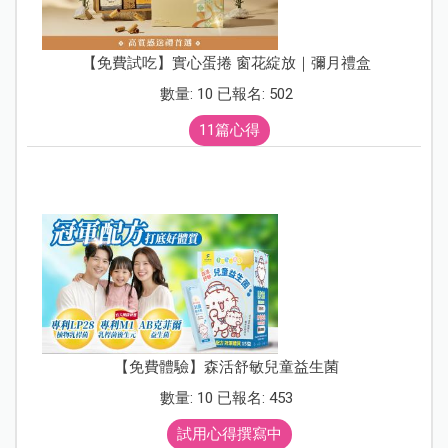
【免費試吃】實心蛋捲 窗花綻放｜彌月禮盒
數量: 10 已報名: 502
11篇心得
【免費體驗】森活舒敏兒童益生菌
數量: 10 已報名: 453
試用心得撰寫中