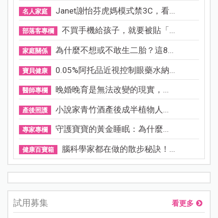
Janet謝怡芬虎媽模式禁3C，看...
名人家庭
不買手機給孩子，就要被貼「...
部落客專欄
為什麼不想或不敢生二胎？這8...
家庭關係
0.05%阿托品近視控制眼藥水納...
寶貝健康
晚婚晚育是無法改變的現實，...
醫師專欄
小說家青竹酒產後成半植物人...
產後照護
守護寶寶的黃金睡眠：為什麼...
專家專欄
腦科學家都在做的散步秘訣！...
健康百寶箱
試用募集
看更多