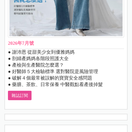
2026年7月號
● 謝沛恩 從甜美少女到優雅媽媽
● 剖婦產媽媽各階段照護大全
● 產檢與生產醫院怎麼選？
● 好醫師５大檢驗標準 選對醫院是風險管理
● 破解４個最常被誤解的寶寶安全感問題
● 藥膳、茶飲、日常保養 中醫觀點看產後掉髮
雜誌訂閱