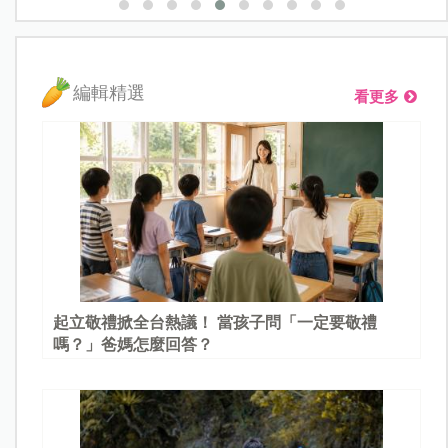
編輯精選
看更多
起立敬禮掀全台熱議！ 當孩子問「一定要敬禮
嗎？」爸媽怎麼回答？