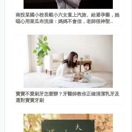
南投某國小校長載小六女童上汽旅、給避孕藥，她
噁心用菜瓜布洗澡：媽媽不會信，老師很神聖…
寶寶不愛刷牙怎麼辦？牙醫師教你正確清潔乳牙及
選對寶寶牙刷