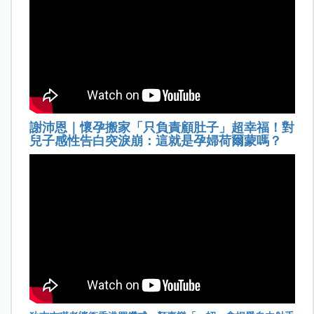
謝沛恩｜懷孕搬家「只負責顧肚子」超幸福！對
兒子感性告白突淚崩：這就是孕婦荷爾蒙嗎？