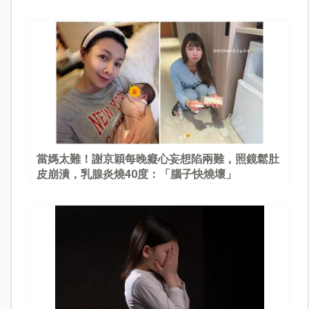
當媽太難！謝京穎每晚癡心妄想陷兩難，照鏡鬆肚
皮崩潰，乳腺炎燒40度：「腦子快燒壞」