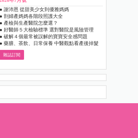
2026年7月號
● 謝沛恩 從甜美少女到優雅媽媽
● 剖婦產媽媽各階段照護大全
● 產檢與生產醫院怎麼選？
● 好醫師５大檢驗標準 選對醫院是風險管理
● 破解４個最常被誤解的寶寶安全感問題
● 藥膳、茶飲、日常保養 中醫觀點看產後掉髮
雜誌訂閱