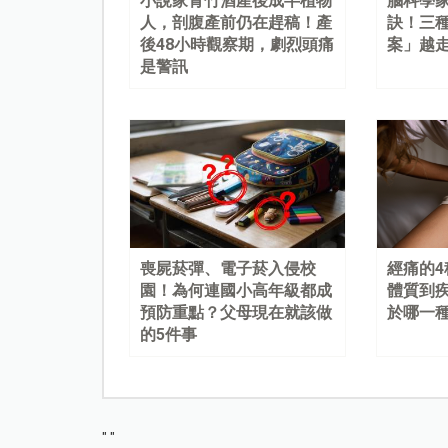
小說家青竹酒產後成半植物
腦科學
人，剖腹產前仍在趕稿！產
訣！三
後48小時觀察期，劇烈頭痛
案」越
是警訊
喪屍菸彈、電子菸入侵校
經痛的
園！為何連國小高年級都成
體質到
預防重點？父母現在就該做
於哪一
的5件事
"
"