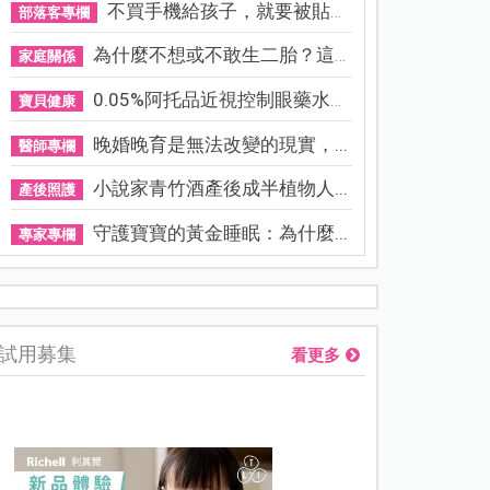
不買手機給孩子，就要被貼「...
部落客專欄
為什麼不想或不敢生二胎？這8...
家庭關係
0.05%阿托品近視控制眼藥水納...
寶貝健康
晚婚晚育是無法改變的現實，...
醫師專欄
小說家青竹酒產後成半植物人...
產後照護
守護寶寶的黃金睡眠：為什麼...
專家專欄
熊本強震讓台灣人也揪心！無印良品店員發枕頭護頭、陪伴撤離
試用募集
看更多