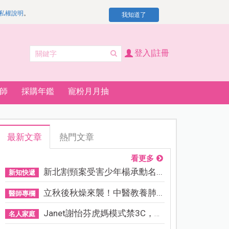
私權說明
。
我知道了
登入|註冊
師
採購年鑑
寵粉月月抽
最新文章
熱門文章
看更多
新北割頸案受害少年楊承勳名...
新知快遞
立秋後秋燥來襲！中醫教養肺...
醫師專欄
Janet謝怡芬虎媽模式禁3C，看...
名人家庭