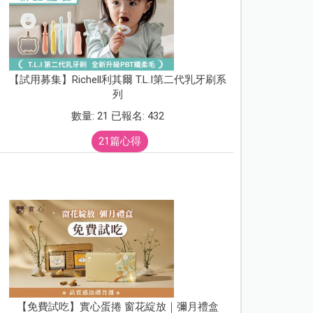
【試用募集】Richell利其爾 T.L.I第二代乳牙刷系
列
數量: 21 已報名: 432
21篇心得
【免費試吃】實心蛋捲 窗花綻放｜彌月禮盒