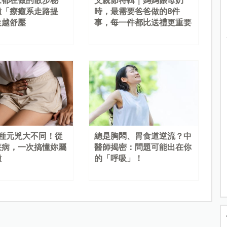
家都在做的散步秘
父親節特輯｜媽媽餵母奶
種「療癒系走路提
時，最需要爸爸做的8件
走越舒壓
事，每一件都比送禮更重要
4種元兇大不同！從
總是胸悶、胃食道逆流？中
疾病，一次搞懂妳屬
醫師揭密：問題可能出在你
種
的「呼吸」！