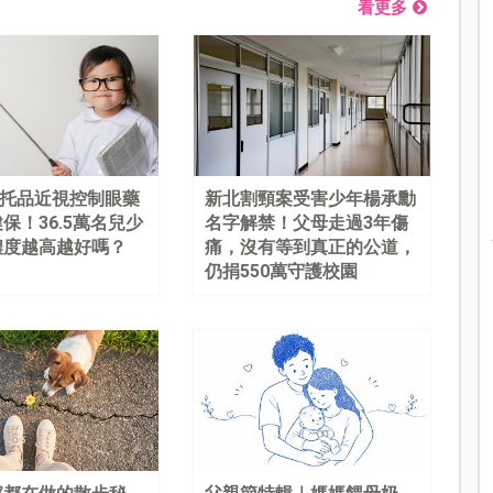
看更多
%阿托品近視控制眼藥
新北割頸案受害少年楊承勳
保！36.5萬名兒少
名字解禁！父母走過3年傷
濃度越高越好嗎？
痛，沒有等到真正的公道，
仍捐550萬守護校園