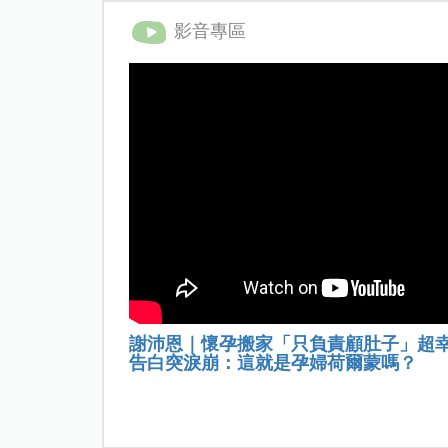
影音專區
謝沛恩｜懷孕搬家「只負責顧肚子」超
告白突淚崩：這就是孕婦荷爾蒙嗎？