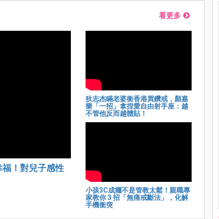
看更多
狄志杰瞞老婆衝香港買鑽戒，顏嘉
樂「一招」拿捏愛自由射手座：越
不管他反而越體貼！
幸福！對兒子感性
小孩3C成癮不是管教太鬆！親職專
家教你 3 招「無痛戒斷法」，化解
手機衝突