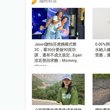
編輯精選
Janet謝怡芬虎媽模式禁
0.05
3C，看30分要做90頁功
水納入健
課，還有不成文規定…Egan
受惠，
沒近視但求饒：Mommy,
please～