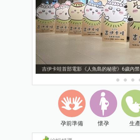
資優教育15問！師鐸獎名師陳宥妤：資優教
孕前準備
懷孕
生