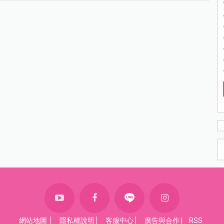
網站地圖
│
隱私權說明
│
客服中心
│
廣告與合作
|
RSS