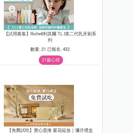
【試用募集】Richell利其爾 T.L.I第二代乳牙刷系
列
數量: 21 已報名: 432
21篇心得
【免費試吃】實心蛋捲 窗花綻放｜彌月禮盒