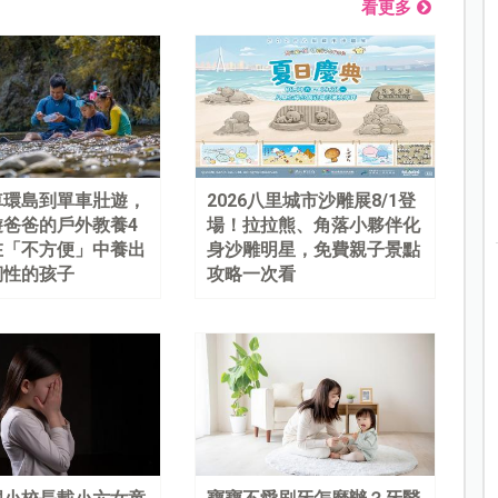
看更多
車環島到單車壯遊，
2026八里城市沙雕展8/1登
遊爸爸的戶外教養4
場！拉拉熊、角落小夥伴化
在「不方便」中養出
身沙雕明星，免費親子景點
韌性的孩子
攻略一次看