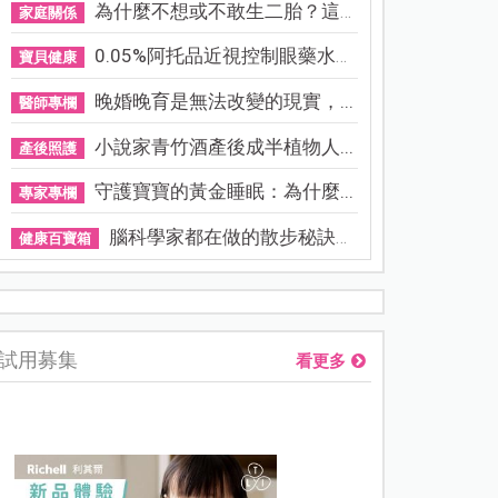
為什麼不想或不敢生二胎？這8...
家庭關係
0.05%阿托品近視控制眼藥水納...
寶貝健康
晚婚晚育是無法改變的現實，...
醫師專欄
小說家青竹酒產後成半植物人...
產後照護
守護寶寶的黃金睡眠：為什麼...
專家專欄
腦科學家都在做的散步秘訣！...
健康百寶箱
熊本強震讓台灣人也揪心！無印良品店員發枕頭護頭、陪伴撤離
試用募集
看更多