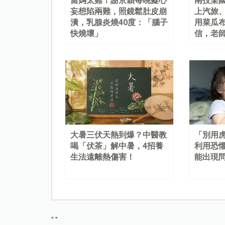
當媽太難！謝京穎每晚癡心
南投某
妄想陷兩難，照鏡鬆肚皮崩
上汽旅
潰，乳腺炎燒40度：「腦子
用菜瓜
快燒壞」
信，老
大暑三伏天熱到爆？中醫教
「別用
喝「伏茶」解中暑，4招養
利用恐
生法遠離熱傷害！
能出現
"
"