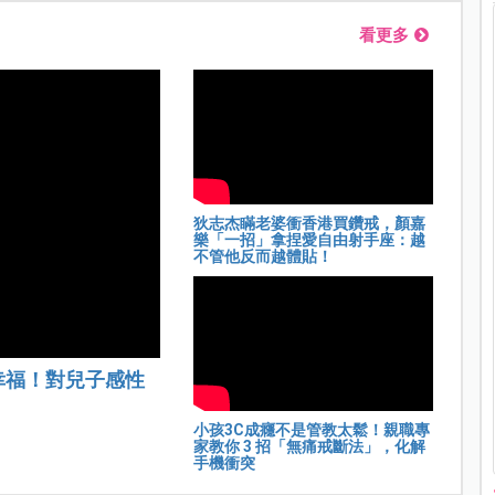
看更多
狄志杰瞞老婆衝香港買鑽戒，顏嘉
樂「一招」拿捏愛自由射手座：越
不管他反而越體貼！
幸福！對兒子感性
小孩3C成癮不是管教太鬆！親職專
家教你 3 招「無痛戒斷法」，化解
手機衝突