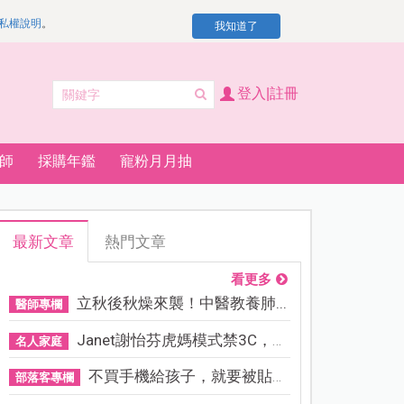
私權說明
。
我知道了
登入|註冊
師
採購年鑑
寵粉月月抽
最新文章
熱門文章
看更多
立秋後秋燥來襲！中醫教養肺...
醫師專欄
Janet謝怡芬虎媽模式禁3C，看...
名人家庭
不買手機給孩子，就要被貼「...
部落客專欄