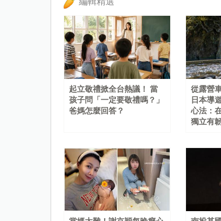
編輯精選
起立敬禮掀全台熱議！ 當
從露營
孩子問「一定要敬禮嗎？」
日本導
爸媽怎麼回答？
心法：
獨立有