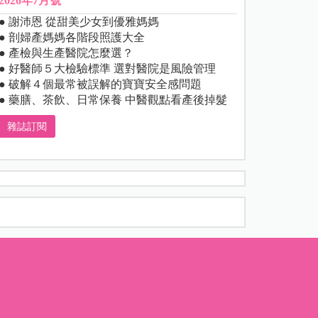
2026年7月號
● 謝沛恩 從甜美少女到優雅媽媽
● 剖婦產媽媽各階段照護大全
● 產檢與生產醫院怎麼選？
● 好醫師５大檢驗標準 選對醫院是風險管理
● 破解４個最常被誤解的寶寶安全感問題
● 藥膳、茶飲、日常保養 中醫觀點看產後掉髮
雜誌訂閱