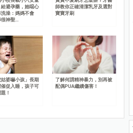
國小校長載小六女童
寶寶不愛刷牙怎麼辦？牙醫
、給避孕藥，她噁心
師教你正確清潔乳牙及選對
布洗澡：媽媽不會
寶寶牙刷
師很神聖…
虎姑婆嚇小孩」長期
了解何謂精神暴力，別再被
懼催促入睡，孩子可
配偶PUA繼續傷害！
問題！