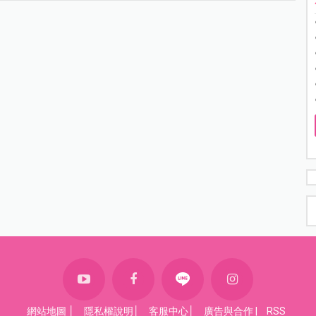
網站地圖
│
隱私權說明
│
客服中心
│
廣告與合作
|
RSS