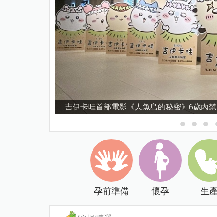
資優教育15問！師鐸獎名師陳宥妤：資優教
孕前準備
懷孕
生