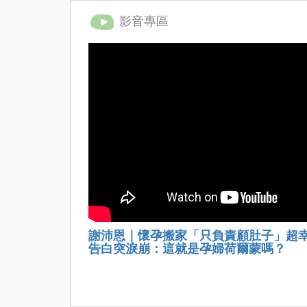
影音專區
謝沛恩｜懷孕搬家「只負責顧肚子」超
告白突淚崩：這就是孕婦荷爾蒙嗎？