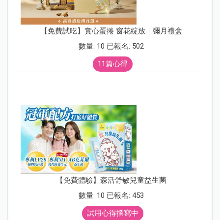
【免費試吃】實心蛋捲 窗花綻放｜彌月禮盒
數量: 10 已報名: 502
11篇心得
【免費體驗】森活舒敏兒童益生菌
數量: 10 已報名: 453
試用心得撰寫中