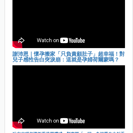
謝沛恩｜懷孕搬家「只負責顧肚子」超幸福！對
兒子感性告白突淚崩：這就是孕婦荷爾蒙嗎？