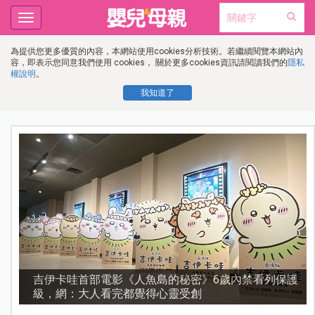
Toggle
navigation
為提供您更多優質的內容，本網站使用cookies分析技術。若繼續閱覽本網站內
容，即表示您同意我們使用 cookies， 關於更多cookies資訊請閱讀我們的
隱私
權說明
。
我知道了
護
資優教育15問！師鐸獎名師陳宥妤：資優教育的核心，
不是成績而是讀懂孩子的心理準備度