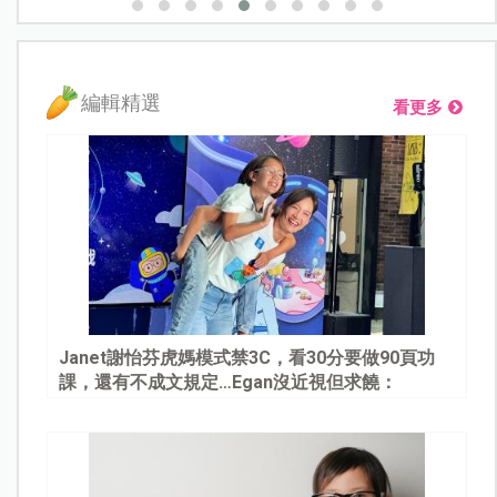
編輯精選
看更多
Janet謝怡芬虎媽模式禁3C，看30分要做90頁功
課，還有不成文規定…Egan沒近視但求饒：
Mommy, please～