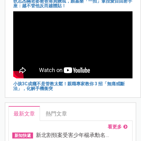
狄志杰瞞老婆衝香港買鑽戒，顏嘉樂「一招」拿捏愛自由射手
座：越不管他反而越體貼！
小孩3C成癮不是管教太鬆！親職專家教你 3 招「無痛戒斷
法」，化解手機衝突
最新文章
熱門文章
看更多
新北割頸案受害少年楊承勳名...
新知快遞