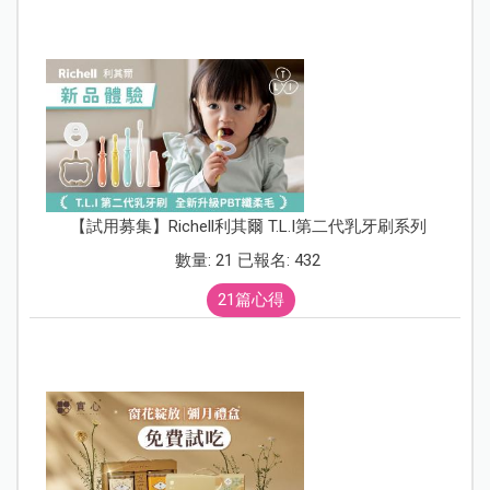
【試用募集】Richell利其爾 T.L.I第二代乳牙刷系列
數量: 21 已報名: 432
21篇心得