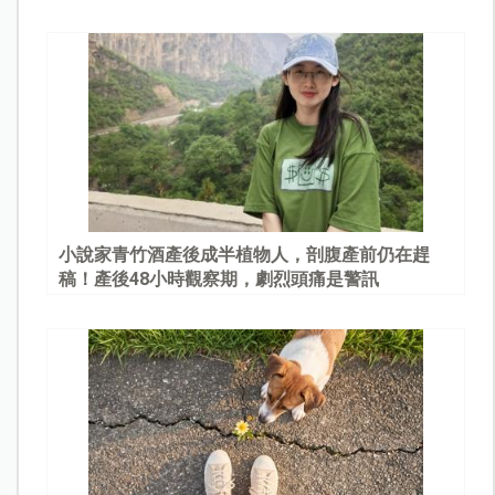
園
小說家青竹酒產後成半植物人，剖腹產前仍在趕
稿！產後48小時觀察期，劇烈頭痛是警訊