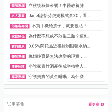
立秋後秋燥來襲！中醫教養肺...
醫師專欄
Janet謝怡芬虎媽模式禁3C，看...
名人家庭
不買手機給孩子，就要被貼「...
部落客專欄
為什麼不想或不敢生二胎？這8...
家庭關係
0.05%阿托品近視控制眼藥水納...
寶貝健康
晚婚晚育是無法改變的現實，...
醫師專欄
小說家青竹酒產後成半植物人...
產後照護
守護寶寶的黃金睡眠：為什麼...
專家專欄
試用募集
看更多