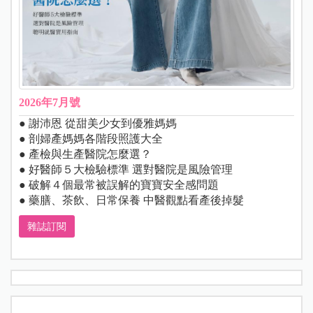
2026年7月號
● 謝沛恩 從甜美少女到優雅媽媽
● 剖婦產媽媽各階段照護大全
● 產檢與生產醫院怎麼選？
● 好醫師５大檢驗標準 選對醫院是風險管理
● 破解４個最常被誤解的寶寶安全感問題
● 藥膳、茶飲、日常保養 中醫觀點看產後掉髮
雜誌訂閱