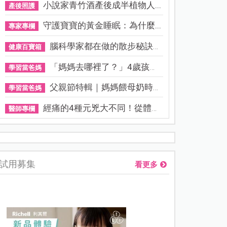
小說家青竹酒產後成半植物人...
產後照護
守護寶寶的黃金睡眠：為什麼...
專家專欄
腦科學家都在做的散步秘訣！...
健康百寶箱
「媽媽去哪裡了？」4歲孩子還...
學習當爸媽
父親節特輯｜媽媽餵母奶時，...
學習當爸媽
經痛的4種元兇大不同！從體質...
醫師專欄
熊本強震讓台灣人也揪心！無印良品店員發枕頭護頭、陪伴撤離
試用募集
看更多