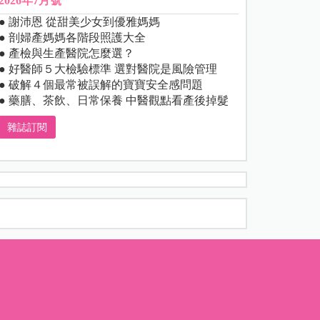
2026年7月號
● 謝沛恩 從甜美少女到優雅媽媽
● 剖婦產媽媽各階段照護大全
● 產檢與生產醫院怎麼選？
● 好醫師５大檢驗標準 選對醫院是風險管理
● 破解４個最常被誤解的寶寶安全感問題
● 藥膳、茶飲、日常保養 中醫觀點看產後掉髮
雜誌訂閱