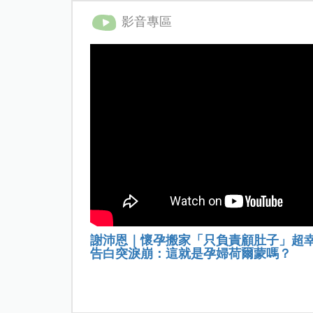
影音專區
謝沛恩｜懷孕搬家「只負責顧肚子」超
告白突淚崩：這就是孕婦荷爾蒙嗎？