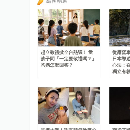
編輯精選
起立敬禮掀全台熱議！ 當
從露營
孩子問「一定要敬禮嗎？」
日本導
爸媽怎麼回答？
心法：
獨立有