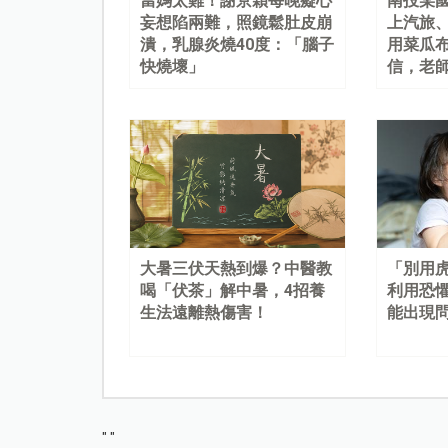
當媽太難！謝京穎每晚癡心
南投某
妄想陷兩難，照鏡鬆肚皮崩
上汽旅
潰，乳腺炎燒40度：「腦子
用菜瓜
快燒壞」
信，老
大暑三伏天熱到爆？中醫教
「別用
喝「伏茶」解中暑，4招養
利用恐
生法遠離熱傷害！
能出現
"
"