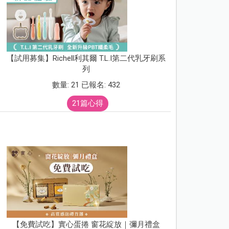
【試用募集】Richell利其爾 T.L.I第二代乳牙刷系
列
數量: 21 已報名: 432
21篇心得
【免費試吃】實心蛋捲 窗花綻放｜彌月禮盒