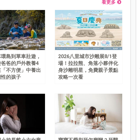
看更多
車環島到單車壯遊，
2026八里城市沙雕展8/1登
遊爸爸的戶外教養4
場！拉拉熊、角落小夥伴化
在「不方便」中養出
身沙雕明星，免費親子景點
韌性的孩子
攻略一次看