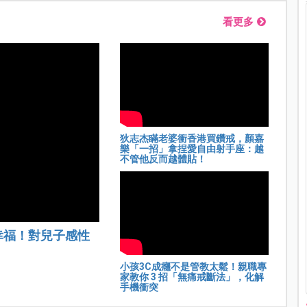
看更多
狄志杰瞞老婆衝香港買鑽戒，顏嘉
樂「一招」拿捏愛自由射手座：越
不管他反而越體貼！
幸福！對兒子感性
小孩3C成癮不是管教太鬆！親職專
家教你 3 招「無痛戒斷法」，化解
手機衝突