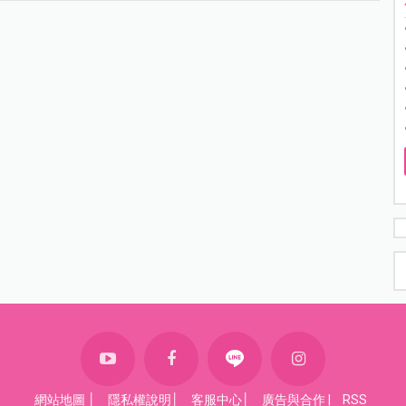
網站地圖
│
隱私權說明
│
客服中心
│
廣告與合作
|
RSS