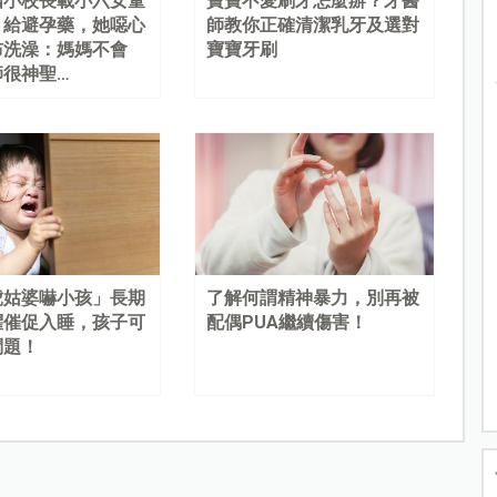
國小校長載小六女童
寶寶不愛刷牙怎麼辦？牙醫
、給避孕藥，她噁心
師教你正確清潔乳牙及選對
布洗澡：媽媽不會
寶寶牙刷
師很神聖…
虎姑婆嚇小孩」長期
了解何謂精神暴力，別再被
懼催促入睡，孩子可
配偶PUA繼續傷害！
問題！