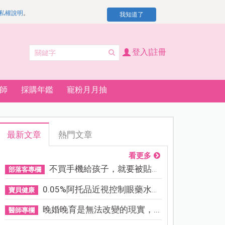
私權說明
。
我知道了
登入|註冊
師
採購年鑑
寵粉月月抽
最新文章
熱門文章
看更多
不買手機給孩子，就要被貼「...
部落客專欄
0.05%阿托品近視控制眼藥水納...
寶貝健康
晚婚晚育是無法改變的現實，...
醫師專欄