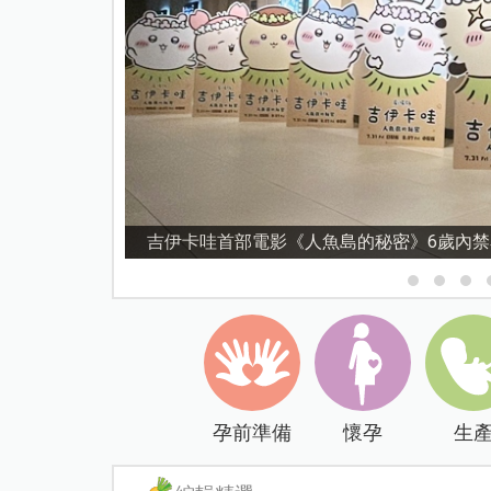
資優教育15問！師鐸獎名師陳宥妤：資優教
孕前準備
懷孕
生