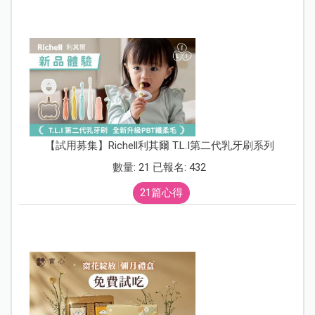
【試用募集】Richell利其爾 T.L.I第二代乳牙刷系列
數量: 21 已報名: 432
21篇心得