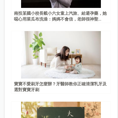
南投某國小校長載小六女童上汽旅、給避孕藥，她
噁心用菜瓜布洗澡：媽媽不會信，老師很神聖…
寶寶不愛刷牙怎麼辦？牙醫師教你正確清潔乳牙及
選對寶寶牙刷