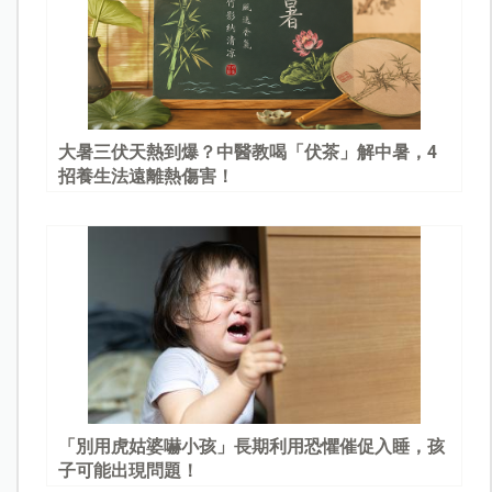
大暑三伏天熱到爆？中醫教喝「伏茶」解中暑，4
招養生法遠離熱傷害！
「別用虎姑婆嚇小孩」長期利用恐懼催促入睡，孩
子可能出現問題！