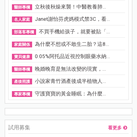
立秋後秋燥來襲！中醫教養肺...
醫師專欄
Janet謝怡芬虎媽模式禁3C，看...
名人家庭
不買手機給孩子，就要被貼「...
部落客專欄
為什麼不想或不敢生二胎？這8...
家庭關係
0.05%阿托品近視控制眼藥水納...
寶貝健康
晚婚晚育是無法改變的現實，...
醫師專欄
小說家青竹酒產後成半植物人...
產後照護
守護寶寶的黃金睡眠：為什麼...
專家專欄
試用募集
看更多