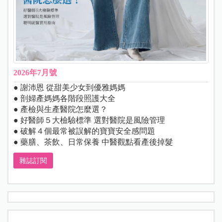
2026年7月號
● 謝沛恩 從甜美少女到優雅媽媽
● 剖婦產媽媽各階段照護大全
● 產檢與生產醫院怎麼選？
● 好醫師５大檢驗標準 選對醫院是風險管理
● 破解４個最常被誤解的寶寶安全感問題
● 藥膳、茶飲、日常保養 中醫觀點看產後掉髮
雜誌訂閱