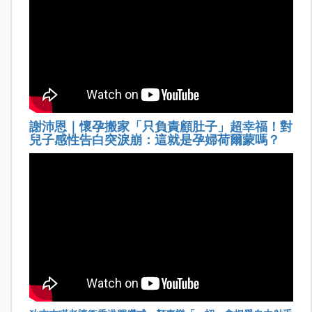
謝沛恩｜懷孕搬家「只負責顧肚子」超幸福！對
兒子感性告白突淚崩：這就是孕婦荷爾蒙嗎？