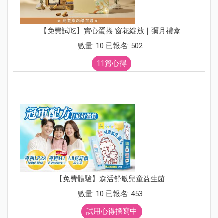
【免費試吃】實心蛋捲 窗花綻放｜彌月禮盒
數量: 10 已報名: 502
11篇心得
【免費體驗】森活舒敏兒童益生菌
數量: 10 已報名: 453
試用心得撰寫中