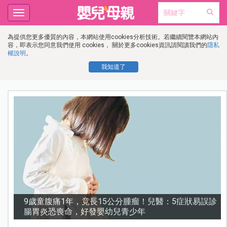
Toggle
navigation
為提供您更多優質的內容，本網站使用cookies分析技術。若繼續閱覽本網站內
容，即表示您同意我們使用 cookies， 關於更多cookies資訊請閱讀我們的
隱私
權說明
。
我知道了
變
9歲童腹痛1年，竟長15公分腫瘤！兒醫：5症狀易誤診
腸胃炎恐喪命，好發嬰幼兒青少年