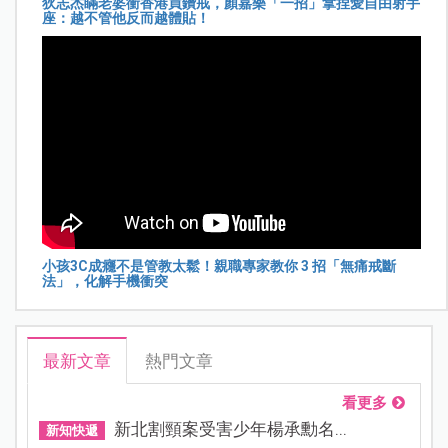
狄志杰瞞老婆衝香港買鑽戒，顏嘉樂「一招」拿捏愛自由射手
座：越不管他反而越體貼！
小孩3C成癮不是管教太鬆！親職專家教你 3 招「無痛戒斷
法」，化解手機衝突
最新文章
熱門文章
看更多
新北割頸案受害少年楊承勳名...
新知快遞