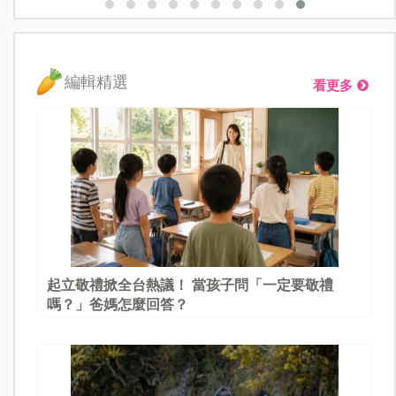
編輯精選
看更多
起立敬禮掀全台熱議！ 當孩子問「一定要敬禮
嗎？」爸媽怎麼回答？