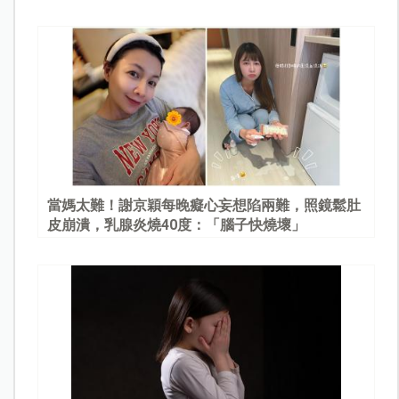
當媽太難！謝京穎每晚癡心妄想陷兩難，照鏡鬆肚
皮崩潰，乳腺炎燒40度：「腦子快燒壞」