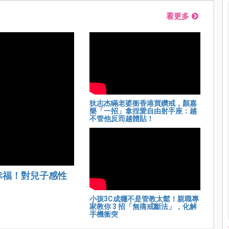
看更多
狄志杰瞞老婆衝香港買鑽戒，顏嘉
樂「一招」拿捏愛自由射手座：越
不管他反而越體貼！
幸福！對兒子感性
小孩3C成癮不是管教太鬆！親職專
家教你 3 招「無痛戒斷法」，化解
手機衝突