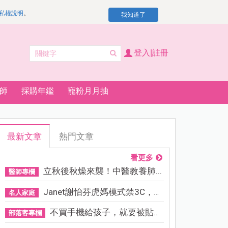
私權說明
。
我知道了
登入|註冊
師
採購年鑑
寵粉月月抽
最新文章
熱門文章
看更多
立秋後秋燥來襲！中醫教養肺...
醫師專欄
Janet謝怡芬虎媽模式禁3C，看...
名人家庭
不買手機給孩子，就要被貼「...
部落客專欄