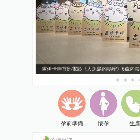
資優教育15問！師鐸獎名師陳宥妤：資優教
孕前準備
懷孕
生