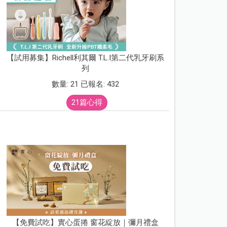
【試用募集】Richell利其爾 T.L.I第二代乳牙刷系
列
數量: 21 已報名: 432
21篇心得
【免費試吃】實心蛋捲 窗花綻放｜彌月禮盒