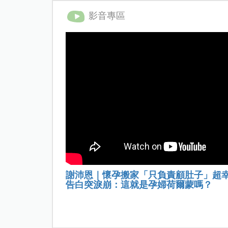
影音專區
謝沛恩｜懷孕搬家「只負責顧肚子」超
告白突淚崩：這就是孕婦荷爾蒙嗎？