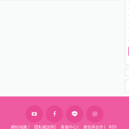
網站地圖
│
隱私權說明
│
客服中心
│
廣告與合作
|
RSS