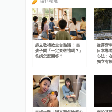
編輯精選
起立敬禮掀全台熱議！ 當
從露營
孩子問「一定要敬禮嗎？」
日本導
爸媽怎麼回答？
心法：
獨立有