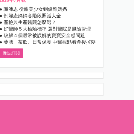
2026年7月號
● 謝沛恩 從甜美少女到優雅媽媽
● 剖婦產媽媽各階段照護大全
● 產檢與生產醫院怎麼選？
● 好醫師５大檢驗標準 選對醫院是風險管理
● 破解４個最常被誤解的寶寶安全感問題
● 藥膳、茶飲、日常保養 中醫觀點看產後掉髮
雜誌訂閱