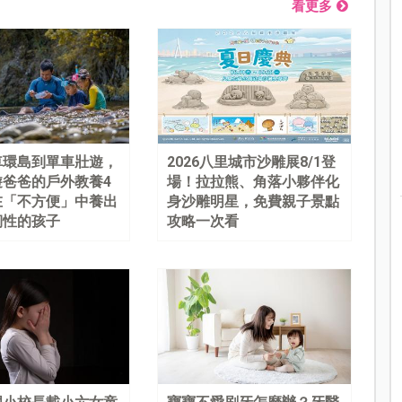
看更多
車環島到單車壯遊，
2026八里城市沙雕展8/1登
遊爸爸的戶外教養4
場！拉拉熊、角落小夥伴化
在「不方便」中養出
身沙雕明星，免費親子景點
韌性的孩子
攻略一次看