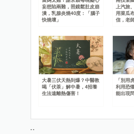
當媽太難！謝京穎每晚癡心
南投某
妄想陷兩難，照鏡鬆肚皮崩
上汽旅
潰，乳腺炎燒40度：「腦子
用菜瓜
快燒壞」
信，老
大暑三伏天熱到爆？中醫教
「別用
喝「伏茶」解中暑，4招養
利用恐
生法遠離熱傷害！
能出現
"
"