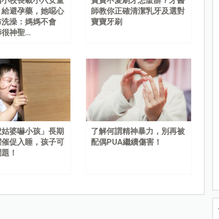
國小校長載小六女童
寶寶不愛刷牙怎麼辦？牙醫
、給避孕藥，她噁心
師教你正確清潔乳牙及選對
布洗澡：媽媽不會
寶寶牙刷
師很神聖…
虎姑婆嚇小孩」長期
了解何謂精神暴力，別再被
懼催促入睡，孩子可
配偶PUA繼續傷害！
問題！