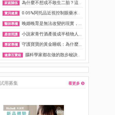
為什麼不想或不敢生二胎？這8...
家庭關係
0.05%阿托品近視控制眼藥水納...
寶貝健康
晚婚晚育是無法改變的現實，...
醫師專欄
小說家青竹酒產後成半植物人...
產後照護
守護寶寶的黃金睡眠：為什麼...
專家專欄
腦科學家都在做的散步秘訣！...
健康百寶箱
熊本強震讓台灣人也揪心！無印良品店員發枕頭護頭、陪伴撤離
試用募集
看更多