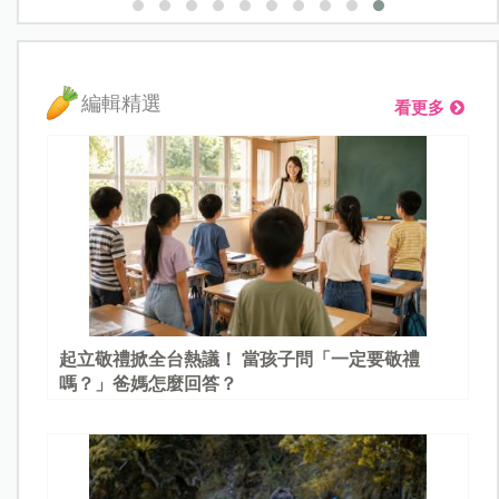
編輯精選
看更多
起立敬禮掀全台熱議！ 當孩子問「一定要敬禮
嗎？」爸媽怎麼回答？