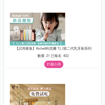
【試用募集】Richell利其爾 T.L.I第二代乳牙刷系列
數量: 21 已報名: 432
21篇心得