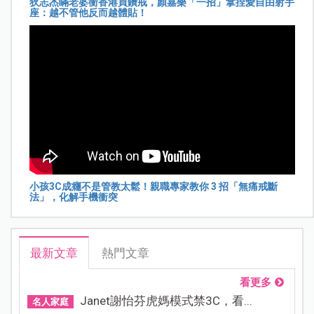
狄志杰瞞老婆衝香港買鑽戒，顏嘉樂「一招」拿捏愛自由射手
座：越不管他反而越體貼！
小孩3C成癮不是管教太鬆！親職專家教你 3 招「無痛戒斷
法」，化解手機衝突
最新文章
熱門文章
看更多
Janet謝怡芬虎媽模式禁3C，看...
名人家庭