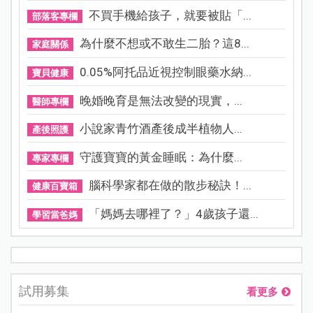
不買手機給孩子，就要被貼「...
部落客專欄
為什麼不想或不敢生二胎？這8...
家庭關係
0.05%阿托品近視控制眼藥水納...
寶貝健康
晚婚晚育是無法改變的現實，...
醫師專欄
小說家青竹酒產後成半植物人...
產後照護
守護寶寶的黃金睡眠：為什麼...
專家專欄
腦科學家都在做的散步秘訣！...
健康百寶箱
「媽媽去哪裡了？」4歲孩子還...
學習當爸媽
試用募集
看更多