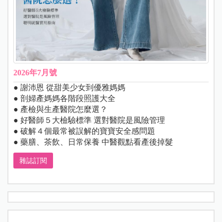
2026年7月號
● 謝沛恩 從甜美少女到優雅媽媽
● 剖婦產媽媽各階段照護大全
● 產檢與生產醫院怎麼選？
● 好醫師５大檢驗標準 選對醫院是風險管理
● 破解４個最常被誤解的寶寶安全感問題
● 藥膳、茶飲、日常保養 中醫觀點看產後掉髮
雜誌訂閱