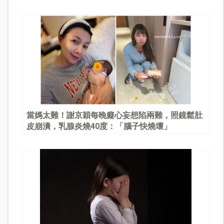
當媽太難！謝京穎每晚癡心妄想陷兩難，照鏡鬆肚
皮崩潰，乳腺炎燒40度：「腦子快燒壞」