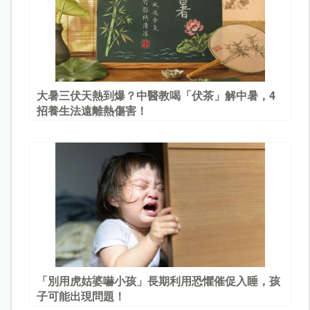
大暑三伏天熱到爆？中醫教喝「伏茶」解中暑，4
招養生法遠離熱傷害！
「別用虎姑婆嚇小孩」長期利用恐懼催促入睡，孩
子可能出現問題！