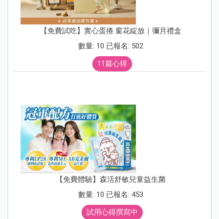
【免費試吃】實心蛋捲 窗花綻放｜彌月禮盒
數量: 10 已報名: 502
11篇心得
【免費體驗】森活舒敏兒童益生菌
數量: 10 已報名: 453
試用心得撰寫中