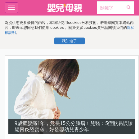
Toggle
navigation
為提供您更多優質的內容，本網站使用cookies分析技術。若繼續閱覽本網站內
容，即表示您同意我們使用 cookies， 關於更多cookies資訊請閱讀我們的
隱私
權說明
。
我知道了
變
9歲童腹痛1年，竟長15公分腫瘤！兒醫：5症狀易誤診
腸胃炎恐喪命，好發嬰幼兒青少年