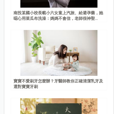
南投某國小校長載小六女童上汽旅、給避孕藥，她
噁心用菜瓜布洗澡：媽媽不會信，老師很神聖…
寶寶不愛刷牙怎麼辦？牙醫師教你正確清潔乳牙及
選對寶寶牙刷