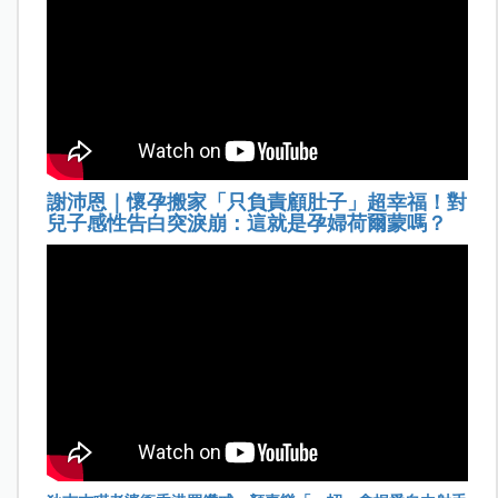
謝沛恩｜懷孕搬家「只負責顧肚子」超幸福！對
兒子感性告白突淚崩：這就是孕婦荷爾蒙嗎？