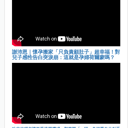
謝沛恩｜懷孕搬家「只負責顧肚子」超幸福！對
兒子感性告白突淚崩：這就是孕婦荷爾蒙嗎？