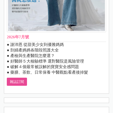
2026年7月號
● 謝沛恩 從甜美少女到優雅媽媽
● 剖婦產媽媽各階段照護大全
● 產檢與生產醫院怎麼選？
● 好醫師５大檢驗標準 選對醫院是風險管理
● 破解４個最常被誤解的寶寶安全感問題
● 藥膳、茶飲、日常保養 中醫觀點看產後掉髮
雜誌訂閱