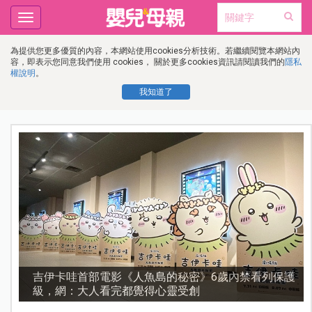
Toggle
navigation
為提供您更多優質的內容，本網站使用cookies分析技術。若繼續閱覽本網站內
容，即表示您同意我們使用 cookies， 關於更多cookies資訊請閱讀我們的
隱私
權說明
。
我知道了
護
資優教育15問！師鐸獎名師陳宥妤：資優教育的核心，
不是成績而是讀懂孩子的心理準備度