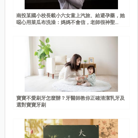
南投某國小校長載小六女童上汽旅、給避孕藥，她
噁心用菜瓜布洗澡：媽媽不會信，老師很神聖…
寶寶不愛刷牙怎麼辦？牙醫師教你正確清潔乳牙及
選對寶寶牙刷