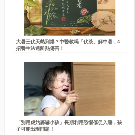
大暑三伏天熱到爆？中醫教喝「伏茶」解中暑，4
招養生法遠離熱傷害！
「別用虎姑婆嚇小孩」長期利用恐懼催促入睡，孩
子可能出現問題！