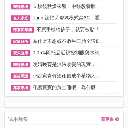
立秋後秋燥來襲！中醫教養肺...
醫師專欄
Janet謝怡芬虎媽模式禁3C，看...
名人家庭
不買手機給孩子，就要被貼「...
部落客專欄
為什麼不想或不敢生二胎？這8...
家庭關係
0.05%阿托品近視控制眼藥水納...
寶貝健康
晚婚晚育是無法改變的現實，...
醫師專欄
小說家青竹酒產後成半植物人...
產後照護
守護寶寶的黃金睡眠：為什麼...
專家專欄
試用募集
看更多