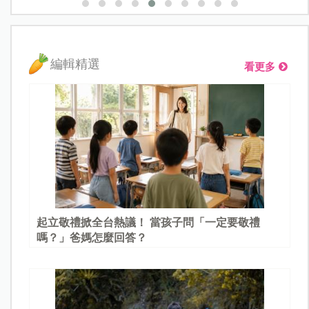
編輯精選
看更多
起立敬禮掀全台熱議！ 當孩子問「一定要敬禮
嗎？」爸媽怎麼回答？