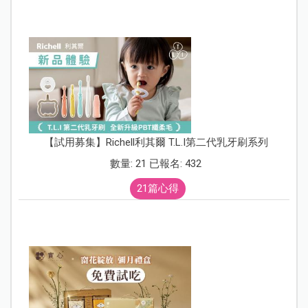
【試用募集】Richell利其爾 T.L.I第二代乳牙刷系列
數量: 21 已報名: 432
21篇心得