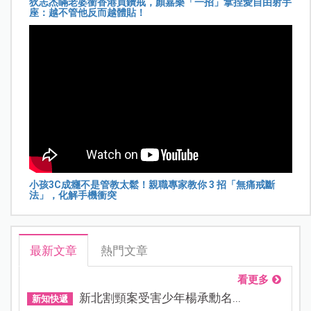
狄志杰瞞老婆衝香港買鑽戒，顏嘉樂「一招」拿捏愛自由射手
座：越不管他反而越體貼！
小孩3C成癮不是管教太鬆！親職專家教你 3 招「無痛戒斷
法」，化解手機衝突
最新文章
熱門文章
看更多
新北割頸案受害少年楊承勳名...
新知快遞