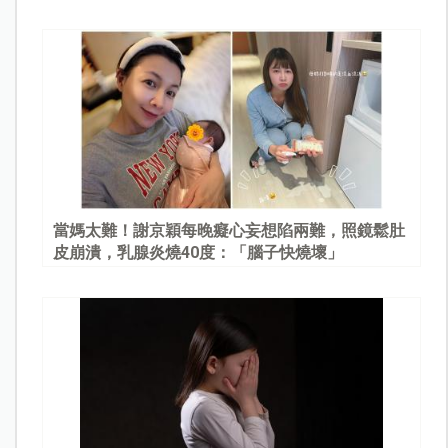
當媽太難！謝京穎每晚癡心妄想陷兩難，照鏡鬆肚
皮崩潰，乳腺炎燒40度：「腦子快燒壞」