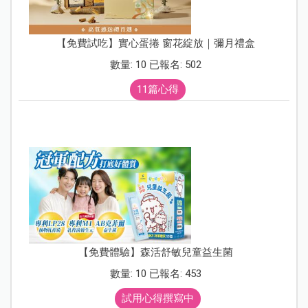
【免費試吃】實心蛋捲 窗花綻放｜彌月禮盒
數量: 10 已報名: 502
11篇心得
【免費體驗】森活舒敏兒童益生菌
數量: 10 已報名: 453
試用心得撰寫中