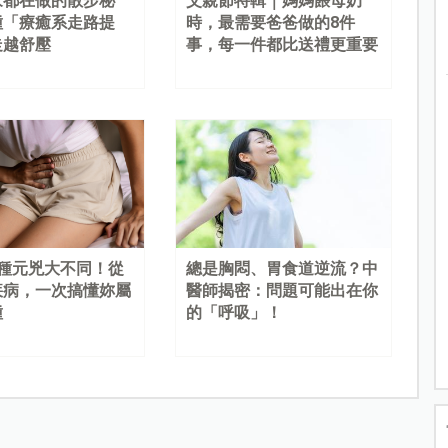
家都在做的散步秘
父親節特輯｜媽媽餵母奶
種「療癒系走路提
時，最需要爸爸做的8件
走越舒壓
事，每一件都比送禮更重要
4種元兇大不同！從
總是胸悶、胃食道逆流？中
疾病，一次搞懂妳屬
醫師揭密：問題可能出在你
種
的「呼吸」！