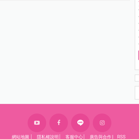
網站地圖
│
隱私權說明
│
客服中心
│
廣告與合作
|
RSS