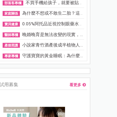
不買手機給孩子，就要被貼「...
部落客專欄
為什麼不想或不敢生二胎？這8...
家庭關係
0.05%阿托品近視控制眼藥水納...
寶貝健康
晚婚晚育是無法改變的現實，...
醫師專欄
小說家青竹酒產後成半植物人...
產後照護
守護寶寶的黃金睡眠：為什麼...
專家專欄
熊本強震讓台灣人也揪心！無印良品店員發枕頭護頭、陪伴撤離
試用募集
看更多