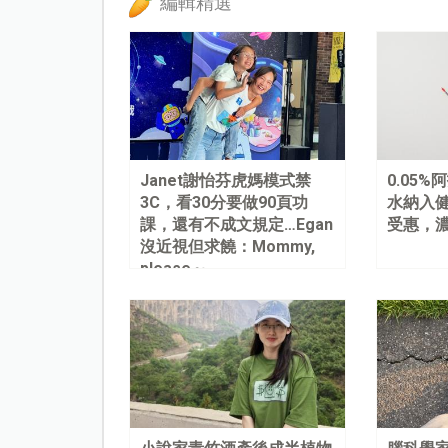
編輯精選
Janet謝怡芬虎媽模式禁
0.05
3C，看30分要做90頁功
水納入健
課，還有不成文規定…Egan
受惠，
沒近視但求饒：Mommy,
please～