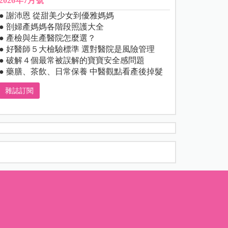
2026年7月號
● 謝沛恩 從甜美少女到優雅媽媽
● 剖婦產媽媽各階段照護大全
● 產檢與生產醫院怎麼選？
● 好醫師５大檢驗標準 選對醫院是風險管理
● 破解４個最常被誤解的寶寶安全感問題
● 藥膳、茶飲、日常保養 中醫觀點看產後掉髮
雜誌訂閱