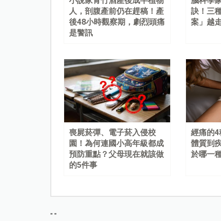
小說家青竹酒產後成半植物
腦科學
人，剖腹產前仍在趕稿！產
訣！三
後48小時觀察期，劇烈頭痛
案」越
是警訊
喪屍菸彈、電子菸入侵校
經痛的
園！為何連國小高年級都成
體質到
預防重點？父母現在就該做
於哪一
的5件事
"
"