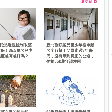
看更多
%阿托品近視控制眼藥
新北割頸案受害少年楊承勳
保！36.5萬名兒少
名字解禁！父母走過3年傷
濃度越高越好嗎？
痛，沒有等到真正的公道，
仍捐550萬守護校園