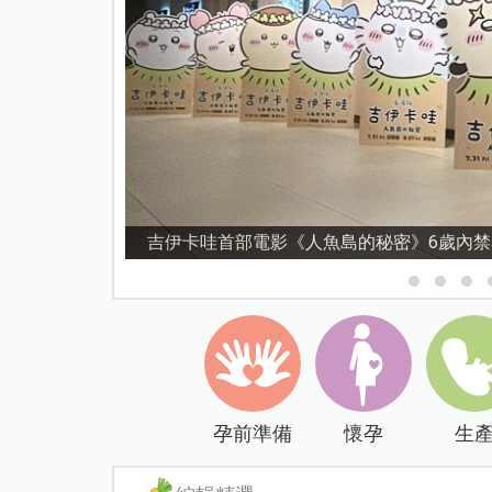
資優教育15問！師鐸獎名師陳宥妤：資優教
孕前準備
懷孕
生