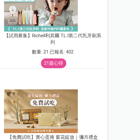
【試用募集】Richell利其爾 T.L.I第二代乳牙刷系
列
數量: 21 已報名: 432
21篇心得
【免費試吃】實心蛋捲 窗花綻放｜彌月禮盒