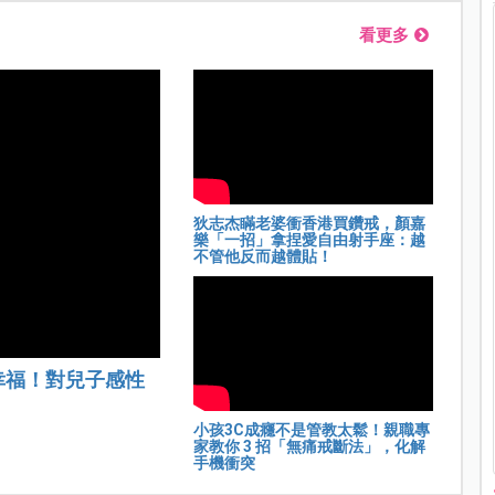
看更多
狄志杰瞞老婆衝香港買鑽戒，顏嘉
樂「一招」拿捏愛自由射手座：越
不管他反而越體貼！
幸福！對兒子感性
小孩3C成癮不是管教太鬆！親職專
家教你 3 招「無痛戒斷法」，化解
手機衝突