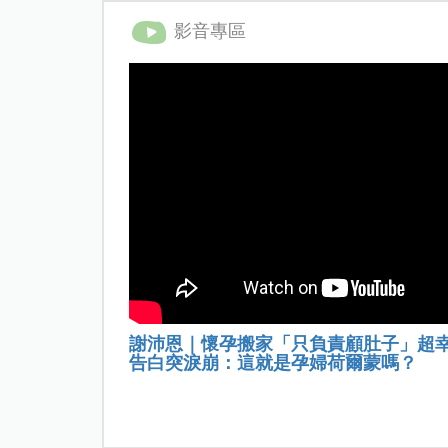
影音專區
謝沛恩｜懷孕搬家「只負責顧肚子」超
告白突淚崩：這就是孕婦荷爾蒙嗎？