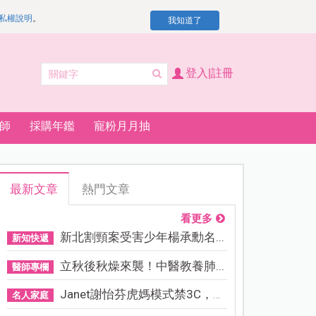
私權說明
。
我知道了
登入|註冊
師
採購年鑑
寵粉月月抽
最新文章
熱門文章
看更多
新北割頸案受害少年楊承勳名...
新知快遞
立秋後秋燥來襲！中醫教養肺...
醫師專欄
Janet謝怡芬虎媽模式禁3C，看...
名人家庭