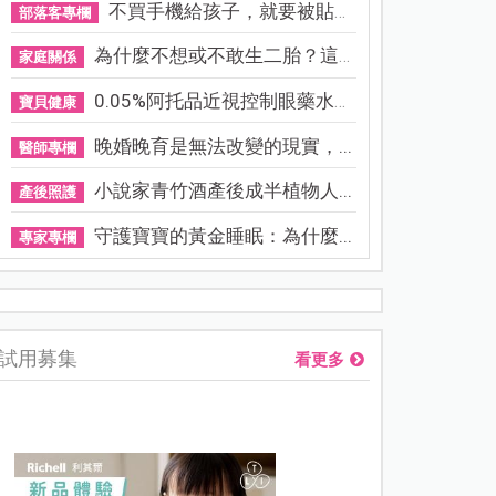
不買手機給孩子，就要被貼「...
部落客專欄
為什麼不想或不敢生二胎？這8...
家庭關係
0.05%阿托品近視控制眼藥水納...
寶貝健康
晚婚晚育是無法改變的現實，...
醫師專欄
小說家青竹酒產後成半植物人...
產後照護
守護寶寶的黃金睡眠：為什麼...
專家專欄
資優教育15問！師鐸獎名師陳宥妤：資優教育的核心，不是成績
試用募集
看更多