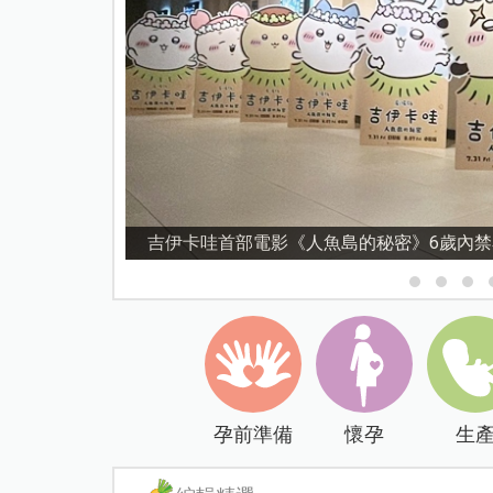
吉伊卡哇首部電影《人魚島的秘密》6歲內
孕前準備
懷孕
生