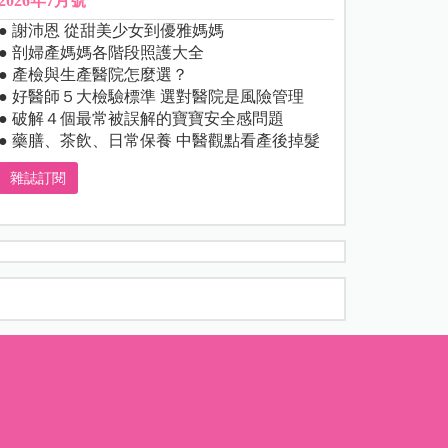
2026年7月號
● 謝沛恩 從甜美少女到優雅媽媽
● 剖婦產媽媽各階段照護大全
● 產檢與生產醫院怎麼選？
● 好醫師５大檢驗標準 選對醫院是風險管理
● 破解４個最常被誤解的寶寶安全感問題
● 藥膳、茶飲、日常保養 中醫觀點看產後掉髮
雜誌訂閱