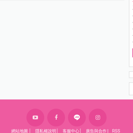
網站地圖
│
隱私權說明
│
客服中心
│
廣告與合作
|
RSS