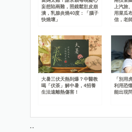
當媽太難！謝京穎每晚癡心
南投某
妄想陷兩難，照鏡鬆肚皮崩
上汽旅
潰，乳腺炎燒40度：「腦子
用菜瓜
快燒壞」
信，老
大暑三伏天熱到爆？中醫教
「別用
喝「伏茶」解中暑，4招養
利用恐
生法遠離熱傷害！
能出現
"
"