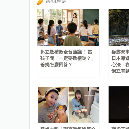
編輯精選
起立敬禮掀全台熱議！ 當
從露營
孩子問「一定要敬禮嗎？」
日本導
爸媽怎麼回答？
心法：
獨立有