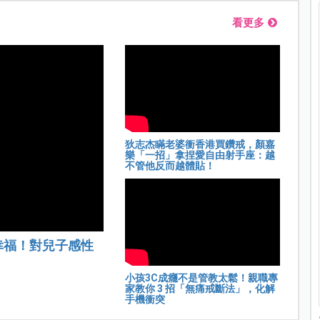
看更多
狄志杰瞞老婆衝香港買鑽戒，顏嘉
樂「一招」拿捏愛自由射手座：越
不管他反而越體貼！
幸福！對兒子感性
小孩3C成癮不是管教太鬆！親職專
家教你 3 招「無痛戒斷法」，化解
手機衝突