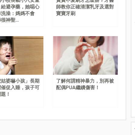
國小校長載小六女童
寶寶不愛刷牙怎麼辦？牙醫
、給避孕藥，她噁心
師教你正確清潔乳牙及選對
布洗澡：媽媽不會
寶寶牙刷
師很神聖…
虎姑婆嚇小孩」長期
了解何謂精神暴力，別再被
懼催促入睡，孩子可
配偶PUA繼續傷害！
問題！