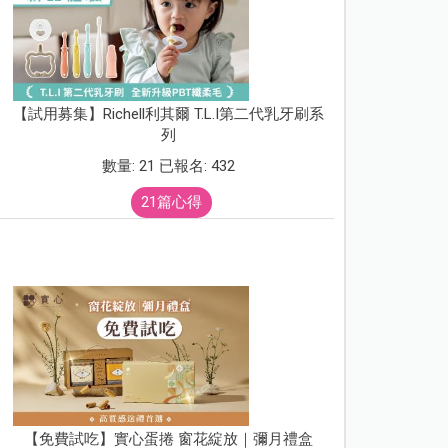
【試用募集】Richell利其爾 T.L.I第二代乳牙刷系
列
數量: 21 已報名: 432
21篇心得
【免費試吃】實心蛋捲 窗花綻放｜彌月禮盒