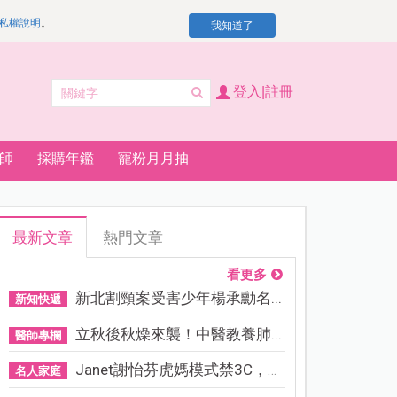
私權說明
。
我知道了
登入|註冊
師
採購年鑑
寵粉月月抽
最新文章
熱門文章
看更多
新北割頸案受害少年楊承勳名...
新知快遞
立秋後秋燥來襲！中醫教養肺...
醫師專欄
Janet謝怡芬虎媽模式禁3C，看...
名人家庭