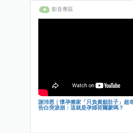
影音專區
謝沛恩｜懷孕搬家「只負責顧肚子」超
告白突淚崩：這就是孕婦荷爾蒙嗎？