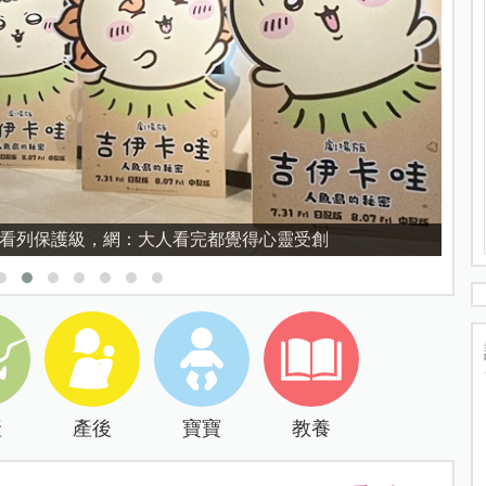
禁看列保護級，網：大人看完都覺得心靈受創
產
產後
寶寶
教養