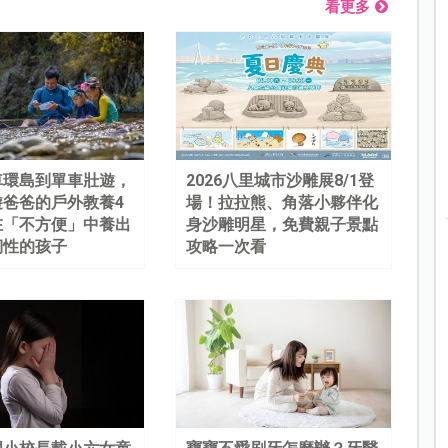
看更多
車環島到單車壯遊，
2026八里城市沙雕展8/1登
遊爸爸的戶外教養4
場！拉拉熊、角落小夥伴化
在「不方便」中養出
身沙雕明星，免費親子景點
韌性的孩子
攻略一次看