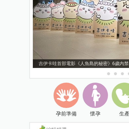
資優教育15問！師鐸獎名師陳宥妤：資優教
孕前準備
懷孕
生