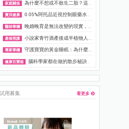
為什麼不想或不敢生二胎？這8...
家庭關係
0.05%阿托品近視控制眼藥水納...
寶貝健康
晚婚晚育是無法改變的現實，...
醫師專欄
小說家青竹酒產後成半植物人...
產後照護
守護寶寶的黃金睡眠：為什麼...
專家專欄
腦科學家都在做的散步秘訣！...
健康百寶箱
熊本強震讓台灣人也揪心！無印良品店員發枕頭護頭、陪伴撤離
試用募集
看更多