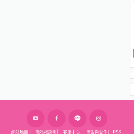
網站地圖
│
隱私權說明
│
客服中心
│
廣告與合作
|
RSS