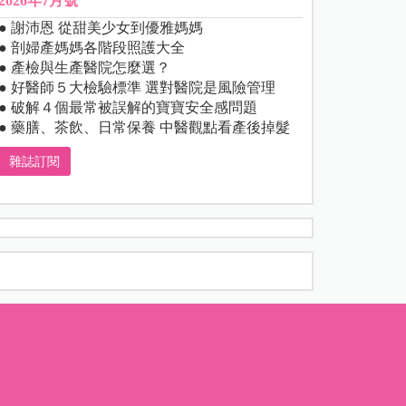
2026年7月號
● 謝沛恩 從甜美少女到優雅媽媽
● 剖婦產媽媽各階段照護大全
● 產檢與生產醫院怎麼選？
● 好醫師５大檢驗標準 選對醫院是風險管理
● 破解４個最常被誤解的寶寶安全感問題
● 藥膳、茶飲、日常保養 中醫觀點看產後掉髮
雜誌訂閱