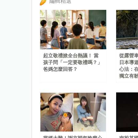
編輯精選
起立敬禮掀全台熱議！ 當
從露營
孩子問「一定要敬禮嗎？」
日本導
爸媽怎麼回答？
心法：
獨立有