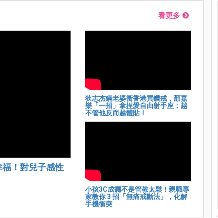
看更多
狄志杰瞞老婆衝香港買鑽戒，顏嘉
樂「一招」拿捏愛自由射手座：越
不管他反而越體貼！
幸福！對兒子感性
小孩3C成癮不是管教太鬆！親職專
家教你 3 招「無痛戒斷法」，化解
手機衝突