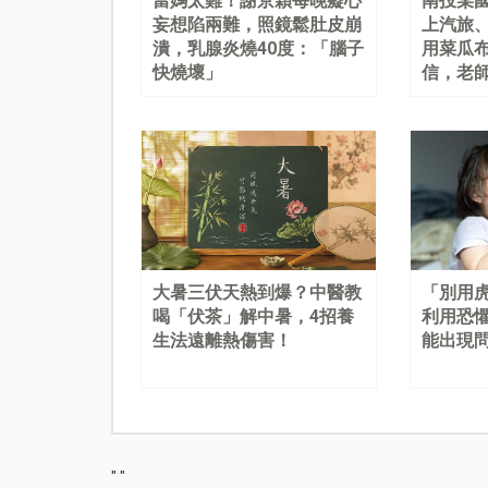
當媽太難！謝京穎每晚癡心
南投某
妄想陷兩難，照鏡鬆肚皮崩
上汽旅
潰，乳腺炎燒40度：「腦子
用菜瓜
快燒壞」
信，老
大暑三伏天熱到爆？中醫教
「別用
喝「伏茶」解中暑，4招養
利用恐
生法遠離熱傷害！
能出現
"
"