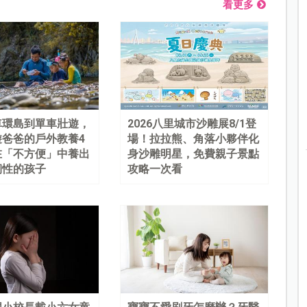
看更多
車環島到單車壯遊，
2026八里城市沙雕展8/1登
遊爸爸的戶外教養4
場！拉拉熊、角落小夥伴化
在「不方便」中養出
身沙雕明星，免費親子景點
韌性的孩子
攻略一次看