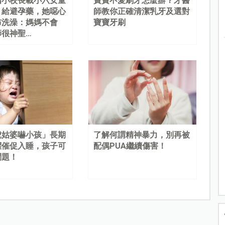
國小校長載小六女童
寶寶不愛刷牙怎麼辦？牙醫
、給避孕藥，她噁心
師教你正確清潔乳牙及選對
布洗澡：媽媽不會
寶寶牙刷
師很神聖…
虎姑婆嚇小孩」長期
了解何謂精神暴力，別再被
懼催促入睡，孩子可
配偶PUA繼續傷害！
問題！