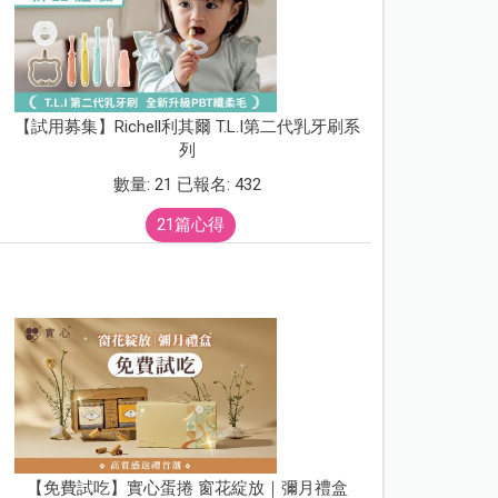
【試用募集】Richell利其爾 T.L.I第二代乳牙刷系
列
數量: 21 已報名: 432
21篇心得
【免費試吃】實心蛋捲 窗花綻放｜彌月禮盒