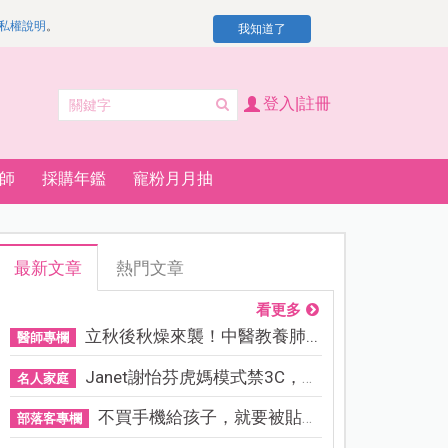
私權說明
。
我知道了
登入|註冊
師
採購年鑑
寵粉月月抽
最新文章
熱門文章
看更多
立秋後秋燥來襲！中醫教養肺...
醫師專欄
Janet謝怡芬虎媽模式禁3C，看...
名人家庭
不買手機給孩子，就要被貼「...
部落客專欄