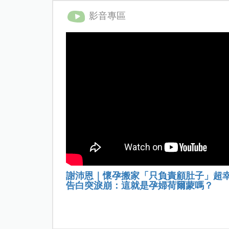
影音專區
謝沛恩｜懷孕搬家「只負責顧肚子」超
告白突淚崩：這就是孕婦荷爾蒙嗎？