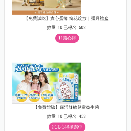
【免費試吃】實心蛋捲 窗花綻放｜彌月禮盒
數量: 10 已報名: 502
11篇心得
【免費體驗】森活舒敏兒童益生菌
數量: 10 已報名: 453
試用心得撰寫中