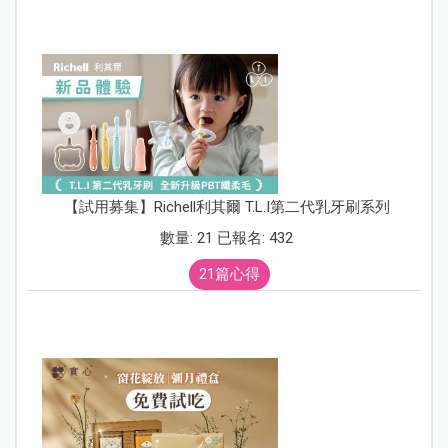
【試用募集】Richell利其爾 T.L.I第二代乳牙刷系列
數量: 21 已報名: 432
21篇心得