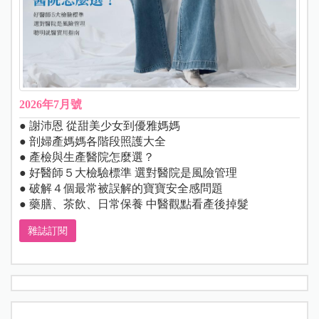
2026年7月號
● 謝沛恩 從甜美少女到優雅媽媽
● 剖婦產媽媽各階段照護大全
● 產檢與生產醫院怎麼選？
● 好醫師５大檢驗標準 選對醫院是風險管理
● 破解４個最常被誤解的寶寶安全感問題
● 藥膳、茶飲、日常保養 中醫觀點看產後掉髮
雜誌訂閱