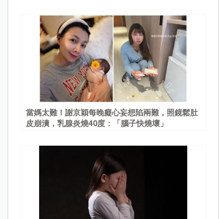
當媽太難！謝京穎每晚癡心妄想陷兩難，照鏡鬆肚
皮崩潰，乳腺炎燒40度：「腦子快燒壞」