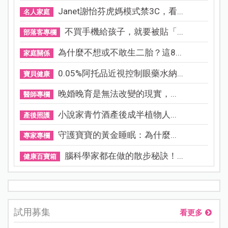
Janet謝怡芬虎媽模式禁3C，看...
名人家庭
不買手機給孩子，就要被貼「...
部落客專欄
為什麼不想或不敢生二胎？這8...
家庭關係
0.05%阿托品近視控制眼藥水納...
寶貝健康
晚婚晚育是無法改變的現實，...
醫師專欄
小說家青竹酒產後成半植物人...
產後照護
守護寶寶的黃金睡眠：為什麼...
專家專欄
腦科學家都在做的散步秘訣！...
健康百寶箱
試用募集
看更多