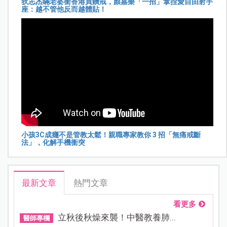
狄志杰瞞老婆衝香港買鑽戒，顏嘉樂「一招」拿捏愛自由射手
座：越不管他反而越體貼！
小孩3C成癮不是管教太鬆！親職專家教你 3 招「無痛戒斷
法」，化解手機衝突
最新文章
熱門文章
看更多
立秋後秋燥來襲！中醫教養肺...
醫師專欄