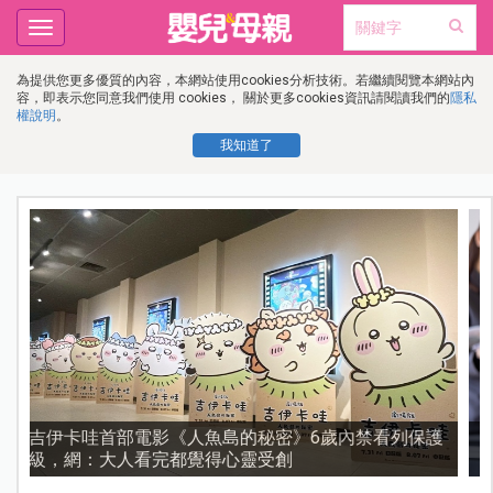
Toggle
navigation
為提供您更多優質的內容，本網站使用cookies分析技術。若繼續閱覽本網站內
容，即表示您同意我們使用 cookies， 關於更多cookies資訊請閱讀我們的
隱私
權說明
。
我知道了
護
資優教育15問！師鐸獎名師陳宥妤：資優教育的核心，
不是成績而是讀懂孩子的心理準備度