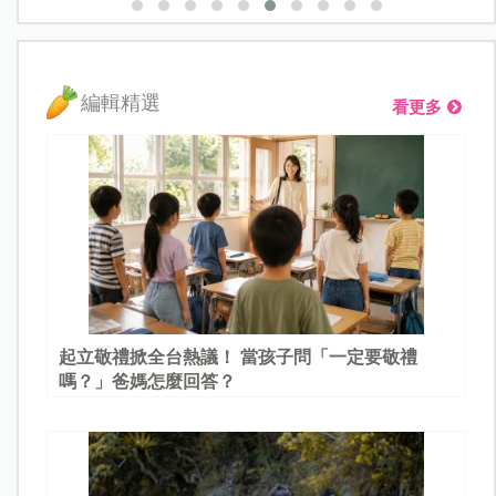
編輯精選
看更多
起立敬禮掀全台熱議！ 當孩子問「一定要敬禮
嗎？」爸媽怎麼回答？