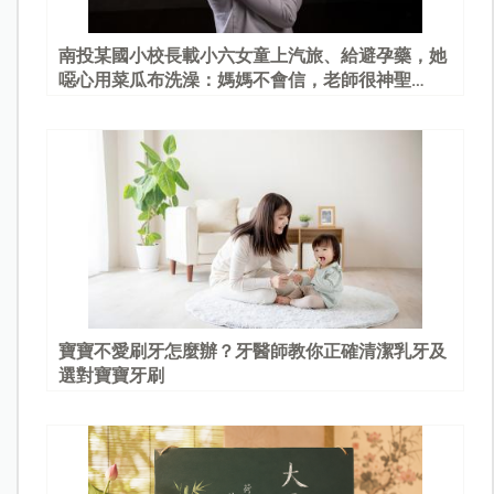
南投某國小校長載小六女童上汽旅、給避孕藥，她
噁心用菜瓜布洗澡：媽媽不會信，老師很神聖…
寶寶不愛刷牙怎麼辦？牙醫師教你正確清潔乳牙及
選對寶寶牙刷