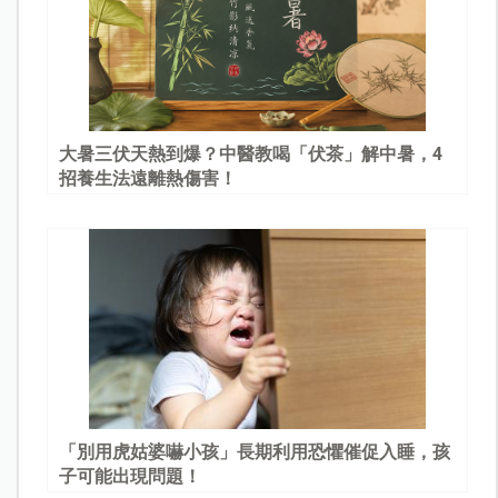
大暑三伏天熱到爆？中醫教喝「伏茶」解中暑，4
招養生法遠離熱傷害！
「別用虎姑婆嚇小孩」長期利用恐懼催促入睡，孩
子可能出現問題！