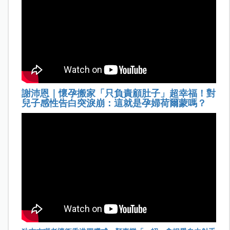
謝沛恩｜懷孕搬家「只負責顧肚子」超幸福！對
兒子感性告白突淚崩：這就是孕婦荷爾蒙嗎？