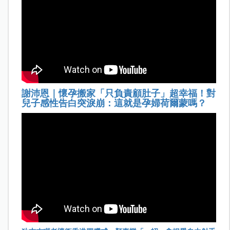
謝沛恩｜懷孕搬家「只負責顧肚子」超幸福！對
兒子感性告白突淚崩：這就是孕婦荷爾蒙嗎？