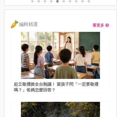
編輯精選
看更多
起立敬禮掀全台熱議！ 當孩子問「一定要敬禮
嗎？」爸媽怎麼回答？