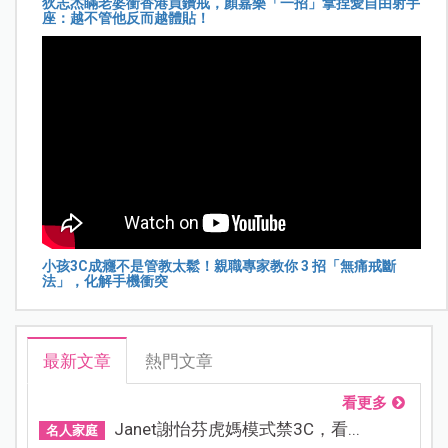
狄志杰瞞老婆衝香港買鑽戒，顏嘉樂「一招」拿捏愛自由射手
座：越不管他反而越體貼！
小孩3C成癮不是管教太鬆！親職專家教你 3 招「無痛戒斷
法」，化解手機衝突
最新文章
熱門文章
看更多
Janet謝怡芬虎媽模式禁3C，看...
名人家庭