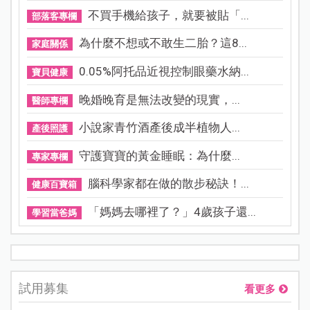
不買手機給孩子，就要被貼「...
部落客專欄
為什麼不想或不敢生二胎？這8...
家庭關係
0.05%阿托品近視控制眼藥水納...
寶貝健康
晚婚晚育是無法改變的現實，...
醫師專欄
小說家青竹酒產後成半植物人...
產後照護
守護寶寶的黃金睡眠：為什麼...
專家專欄
腦科學家都在做的散步秘訣！...
健康百寶箱
「媽媽去哪裡了？」4歲孩子還...
學習當爸媽
試用募集
看更多