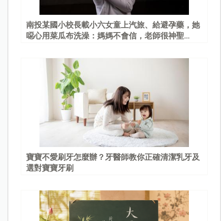
南投某國小校長載小六女童上汽旅、給避孕藥，她
噁心用菜瓜布洗澡：媽媽不會信，老師很神聖…
寶寶不愛刷牙怎麼辦？牙醫師教你正確清潔乳牙及
選對寶寶牙刷