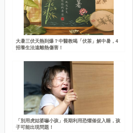
大暑三伏天熱到爆？中醫教喝「伏茶」解中暑，4
招養生法遠離熱傷害！
「別用虎姑婆嚇小孩」長期利用恐懼催促入睡，孩
子可能出現問題！