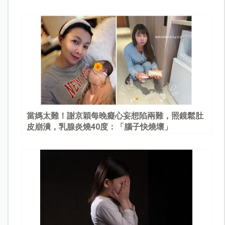
當媽太難！謝京穎每晚癡心妄想陷兩難，照鏡鬆肚
皮崩潰，乳腺炎燒40度：「腦子快燒壞」