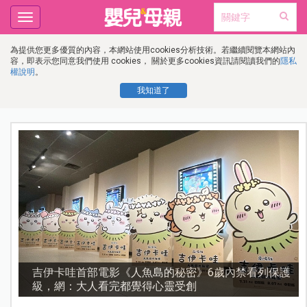
Toggle
navigation
為提供您更多優質的內容，本網站使用cookies分析技術。若繼續閱覽本網站內
容，即表示您同意我們使用 cookies， 關於更多cookies資訊請閱讀我們的
隱私
權說明
。
我知道了
護
資優教育15問！師鐸獎名師陳宥妤：資優教育的核心，
不是成績而是讀懂孩子的心理準備度