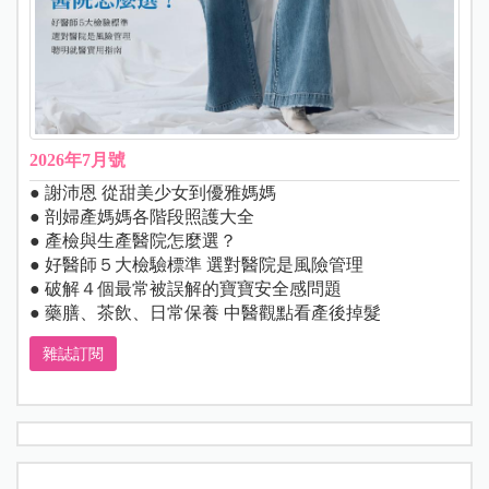
2026年7月號
● 謝沛恩 從甜美少女到優雅媽媽
● 剖婦產媽媽各階段照護大全
● 產檢與生產醫院怎麼選？
● 好醫師５大檢驗標準 選對醫院是風險管理
● 破解４個最常被誤解的寶寶安全感問題
● 藥膳、茶飲、日常保養 中醫觀點看產後掉髮
雜誌訂閱