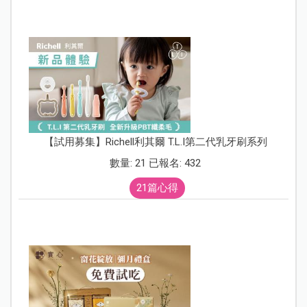
【試用募集】Richell利其爾 T.L.I第二代乳牙刷系列
數量: 21 已報名: 432
21篇心得