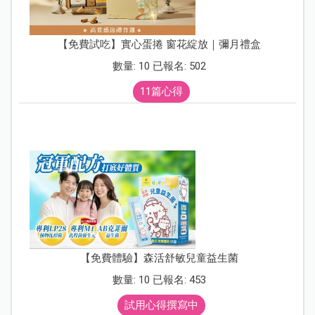
【免費試吃】實心蛋捲 窗花綻放｜彌月禮盒
數量: 10 已報名: 502
11篇心得
【免費體驗】森活舒敏兒童益生菌
數量: 10 已報名: 453
試用心得撰寫中