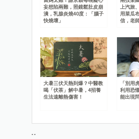
當媽太難！謝京穎每晚癡心
南投某
妄想陷兩難，照鏡鬆肚皮崩
上汽旅
潰，乳腺炎燒40度：「腦子
用菜瓜
快燒壞」
信，老
大暑三伏天熱到爆？中醫教
「別用
喝「伏茶」解中暑，4招養
利用恐
生法遠離熱傷害！
能出現
"
"