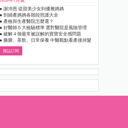
2026年7月號
● 謝沛恩 從甜美少女到優雅媽媽
● 剖婦產媽媽各階段照護大全
● 產檢與生產醫院怎麼選？
● 好醫師５大檢驗標準 選對醫院是風險管理
● 破解４個最常被誤解的寶寶安全感問題
● 藥膳、茶飲、日常保養 中醫觀點看產後掉髮
雜誌訂閱