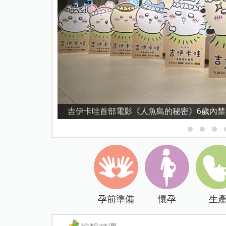
資優教育15問！師鐸獎名師陳宥妤：資優教
孕前準備
懷孕
生