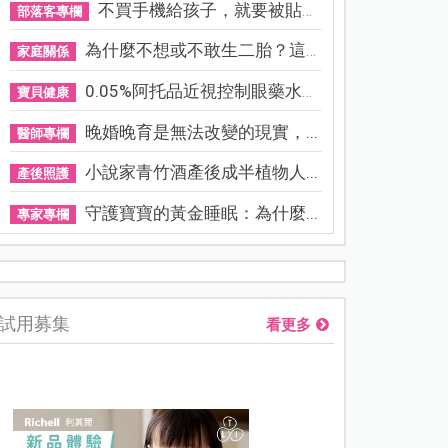
不買手機給孩子，就要被貼「...
部落客專欄
為什麼不想或不敢生二胎？這8...
家庭關係
0.05%阿托品近視控制眼藥水納...
寶貝健康
晚婚晚育是無法改變的現實，...
醫師專欄
小說家青竹酒產後成半植物人...
產後照護
守護寶寶的黃金睡眠：為什麼...
專家專欄
熊本強震讓台灣人也揪心！無印良品店員發枕頭護頭、陪伴撤離
試用募集
看更多