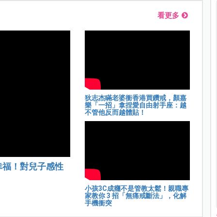
看更多
狄志杰瞞老婆衝香港買鑽戒，顏嘉
樂「一招」拿捏愛自由射手座：越
不管他反而越體貼！
幸福！對兒子感性
小孩3C成癮不是管教太鬆！親職專
家教你 3 招「無痛戒斷法」，化解
手機衝突