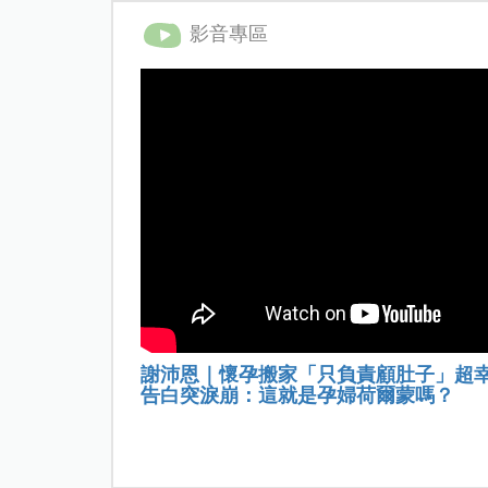
影音專區
謝沛恩｜懷孕搬家「只負責顧肚子」超
告白突淚崩：這就是孕婦荷爾蒙嗎？