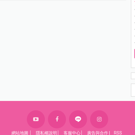
網站地圖
│
隱私權說明
│
客服中心
│
廣告與合作
|
RSS