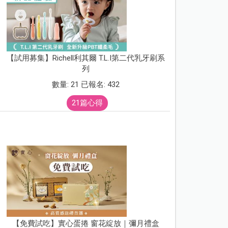
【試用募集】Richell利其爾 T.L.I第二代乳牙刷系
列
數量: 21 已報名: 432
21篇心得
【免費試吃】實心蛋捲 窗花綻放｜彌月禮盒