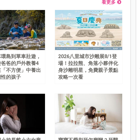
看更多
車環島到單車壯遊，
2026八里城市沙雕展8/1登
遊爸爸的戶外教養4
場！拉拉熊、角落小夥伴化
在「不方便」中養出
身沙雕明星，免費親子景點
韌性的孩子
攻略一次看