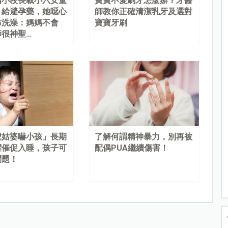
國小校長載小六女童
寶寶不愛刷牙怎麼辦？牙醫
、給避孕藥，她噁心
師教你正確清潔乳牙及選對
布洗澡：媽媽不會
寶寶牙刷
師很神聖…
虎姑婆嚇小孩」長期
了解何謂精神暴力，別再被
懼催促入睡，孩子可
配偶PUA繼續傷害！
問題！