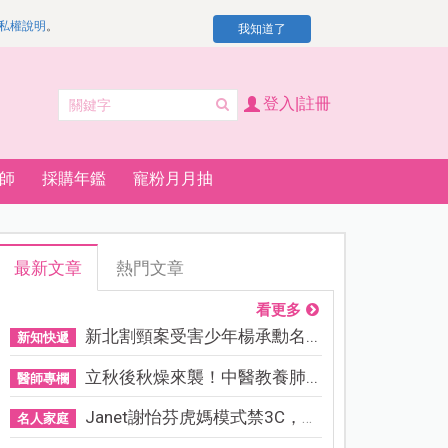
私權說明
。
我知道了
登入|註冊
師
採購年鑑
寵粉月月抽
最新文章
熱門文章
看更多
新北割頸案受害少年楊承勳名...
新知快遞
立秋後秋燥來襲！中醫教養肺...
醫師專欄
Janet謝怡芬虎媽模式禁3C，看...
名人家庭