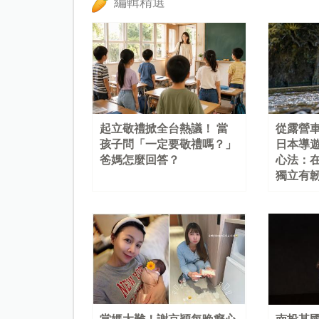
編輯精選
起立敬禮掀全台熱議！ 當
從露營
孩子問「一定要敬禮嗎？」
日本導
爸媽怎麼回答？
心法：
獨立有