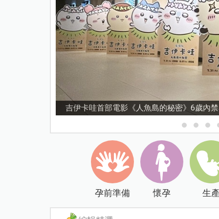
吉伊卡哇首部電影《人魚島的秘密》6歲內
孕前準備
懷孕
生