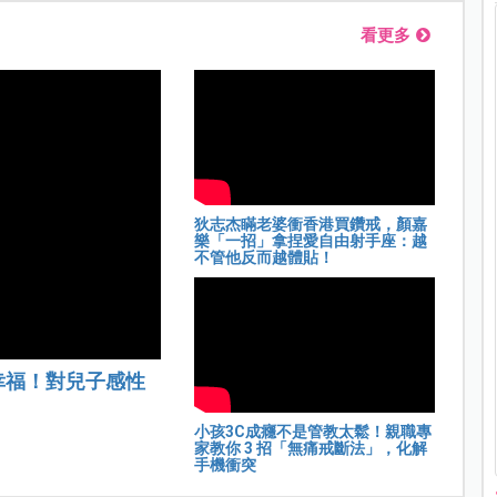
看更多
狄志杰瞞老婆衝香港買鑽戒，顏嘉
樂「一招」拿捏愛自由射手座：越
不管他反而越體貼！
幸福！對兒子感性
小孩3C成癮不是管教太鬆！親職專
家教你 3 招「無痛戒斷法」，化解
手機衝突