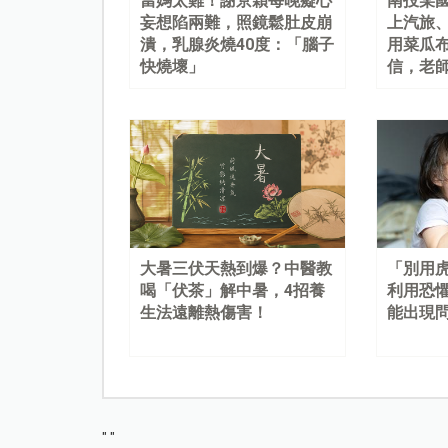
當媽太難！謝京穎每晚癡心
南投某
妄想陷兩難，照鏡鬆肚皮崩
上汽旅
潰，乳腺炎燒40度：「腦子
用菜瓜
快燒壞」
信，老
大暑三伏天熱到爆？中醫教
「別用
喝「伏茶」解中暑，4招養
利用恐
生法遠離熱傷害！
能出現
"
"