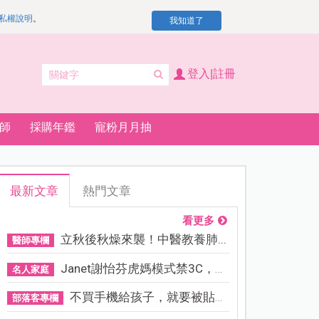
私權說明
。
我知道了
登入|註冊
師
採購年鑑
寵粉月月抽
最新文章
熱門文章
看更多
立秋後秋燥來襲！中醫教養肺...
醫師專欄
Janet謝怡芬虎媽模式禁3C，看...
名人家庭
不買手機給孩子，就要被貼「...
部落客專欄