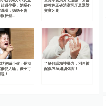
國小校長載小六女童
寶寶不愛刷牙怎麼辦？牙醫
、給避孕藥，她噁心
師教你正確清潔乳牙及選對
布洗澡：媽媽不會
寶寶牙刷
師很神聖…
虎姑婆嚇小孩」長期
了解何謂精神暴力，別再被
懼催促入睡，孩子可
配偶PUA繼續傷害！
問題！