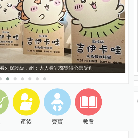
禁看列保護級，網：大人看完都覺得心靈受創
產
產後
寶寶
教養