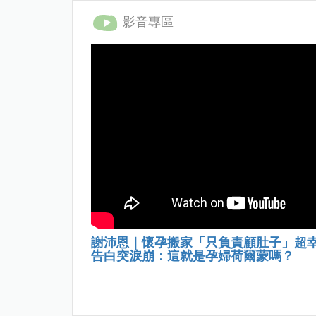
影音專區
謝沛恩｜懷孕搬家「只負責顧肚子」超
告白突淚崩：這就是孕婦荷爾蒙嗎？