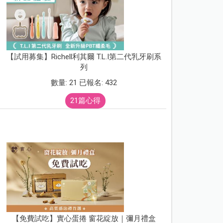
【試用募集】Richell利其爾 T.L.I第二代乳牙刷系
列
數量: 21 已報名: 432
21篇心得
【免費試吃】實心蛋捲 窗花綻放｜彌月禮盒