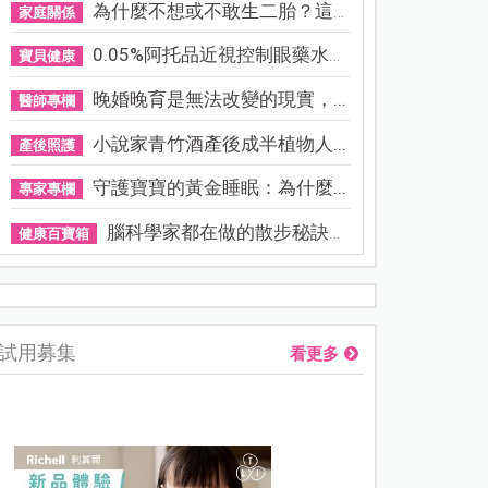
為什麼不想或不敢生二胎？這8...
家庭關係
0.05%阿托品近視控制眼藥水納...
寶貝健康
晚婚晚育是無法改變的現實，...
醫師專欄
小說家青竹酒產後成半植物人...
產後照護
守護寶寶的黃金睡眠：為什麼...
專家專欄
腦科學家都在做的散步秘訣！...
健康百寶箱
資優教育15問！師鐸獎名師陳宥妤：資優教育的核心，不是成績
試用募集
看更多