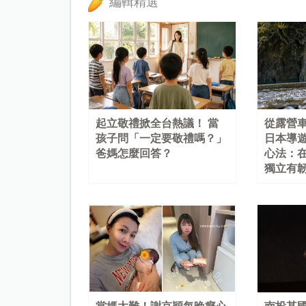
編輯精選
起立敬禮掀全台熱議！ 當
從露營
孩子問「一定要敬禮嗎？」
日本導
爸媽怎麼回答？
心法：
獨立有