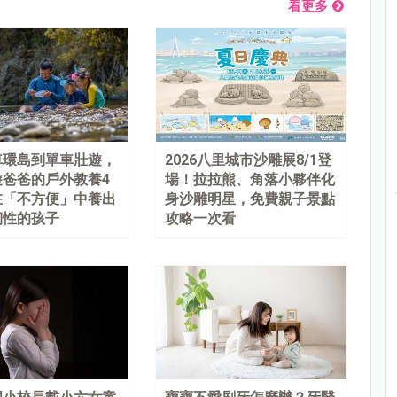
看更多
車環島到單車壯遊，
2026八里城市沙雕展8/1登
遊爸爸的戶外教養4
場！拉拉熊、角落小夥伴化
在「不方便」中養出
身沙雕明星，免費親子景點
韌性的孩子
攻略一次看