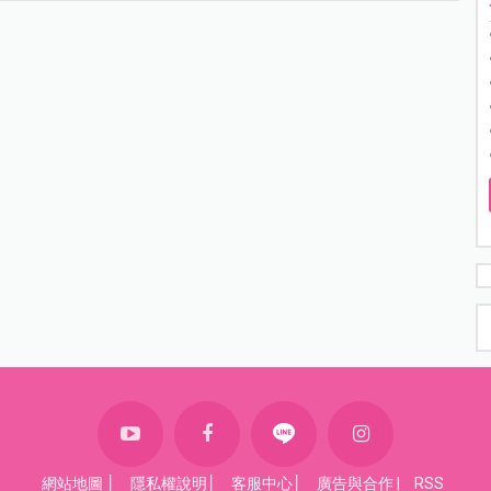
網站地圖
│
隱私權說明
│
客服中心
│
廣告與合作
|
RSS