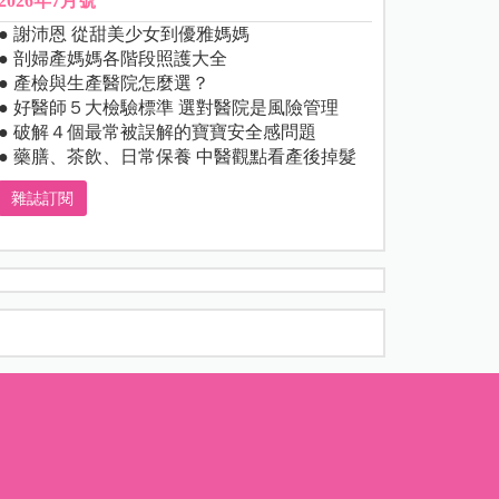
2026年7月號
● 謝沛恩 從甜美少女到優雅媽媽
● 剖婦產媽媽各階段照護大全
● 產檢與生產醫院怎麼選？
● 好醫師５大檢驗標準 選對醫院是風險管理
● 破解４個最常被誤解的寶寶安全感問題
● 藥膳、茶飲、日常保養 中醫觀點看產後掉髮
雜誌訂閱