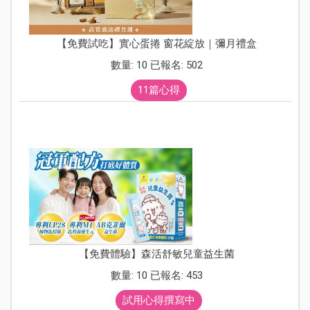
【免費試吃】實心蛋捲 窗花綻放｜彌月禮盒
數量: 10 已報名: 502
11篇心得
【免費體驗】森活舒敏兒童益生菌
數量: 10 已報名: 453
試用心得撰寫中