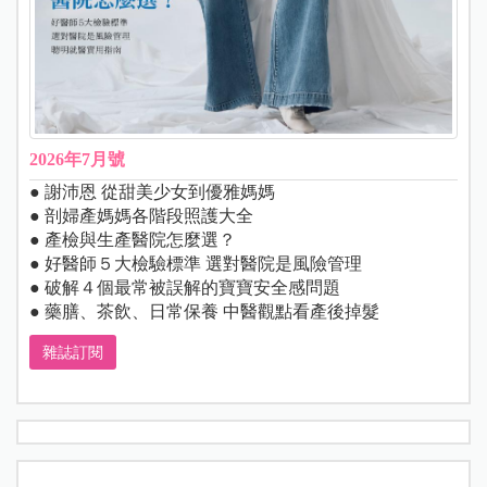
2026年7月號
● 謝沛恩 從甜美少女到優雅媽媽
● 剖婦產媽媽各階段照護大全
● 產檢與生產醫院怎麼選？
● 好醫師５大檢驗標準 選對醫院是風險管理
● 破解４個最常被誤解的寶寶安全感問題
● 藥膳、茶飲、日常保養 中醫觀點看產後掉髮
雜誌訂閱