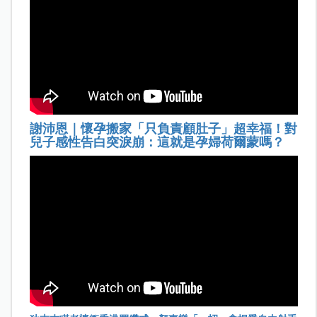
謝沛恩｜懷孕搬家「只負責顧肚子」超幸福！對
兒子感性告白突淚崩：這就是孕婦荷爾蒙嗎？