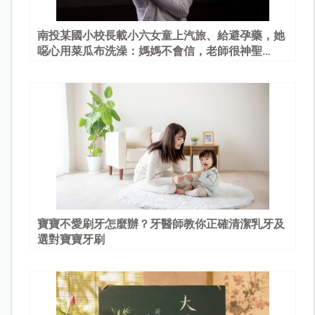
南投某國小校長載小六女童上汽旅、給避孕藥，她
噁心用菜瓜布洗澡：媽媽不會信，老師很神聖…
寶寶不愛刷牙怎麼辦？牙醫師教你正確清潔乳牙及
選對寶寶牙刷