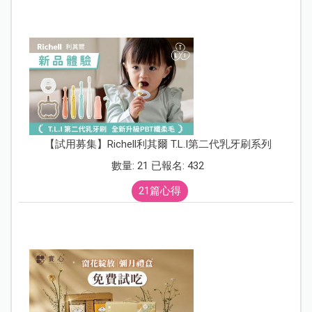
【試用募集】Richell利其爾 T.L.I第二代乳牙刷系列
數量: 21 已報名: 432
21篇心得