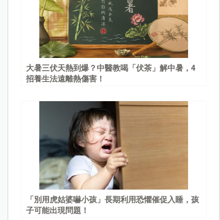
大暑三伏天熱到爆？中醫教喝「伏茶」解中暑，4
招養生法遠離熱傷害！
「別用虎姑婆嚇小孩」長期利用恐懼催促入睡，孩
子可能出現問題！