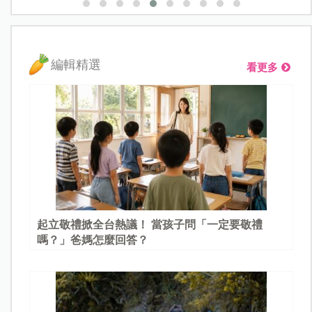
編輯精選
看更多
起立敬禮掀全台熱議！ 當孩子問「一定要敬禮
嗎？」爸媽怎麼回答？