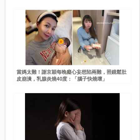
當媽太難！謝京穎每晚癡心妄想陷兩難，照鏡鬆肚
皮崩潰，乳腺炎燒40度：「腦子快燒壞」