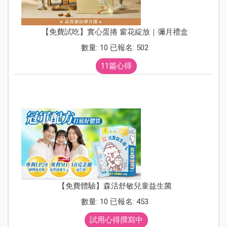
【免費試吃】實心蛋捲 窗花綻放｜彌月禮盒
數量: 10 已報名: 502
11篇心得
【免費體驗】森活舒敏兒童益生菌
數量: 10 已報名: 453
試用心得撰寫中