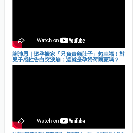
謝沛恩｜懷孕搬家「只負責顧肚子」超幸福！對
兒子感性告白突淚崩：這就是孕婦荷爾蒙嗎？