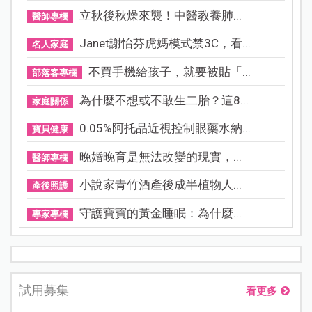
立秋後秋燥來襲！中醫教養肺...
醫師專欄
Janet謝怡芬虎媽模式禁3C，看...
名人家庭
不買手機給孩子，就要被貼「...
部落客專欄
為什麼不想或不敢生二胎？這8...
家庭關係
0.05%阿托品近視控制眼藥水納...
寶貝健康
晚婚晚育是無法改變的現實，...
醫師專欄
小說家青竹酒產後成半植物人...
產後照護
守護寶寶的黃金睡眠：為什麼...
專家專欄
試用募集
看更多