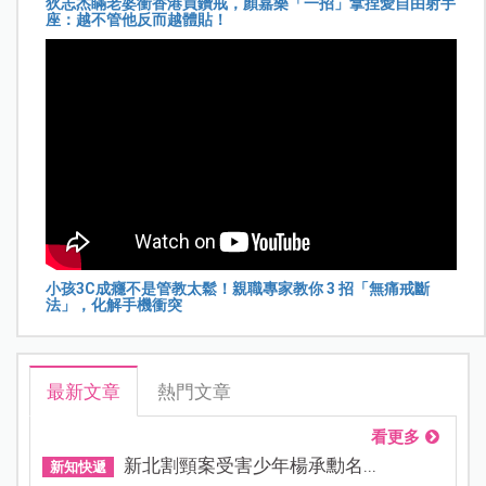
狄志杰瞞老婆衝香港買鑽戒，顏嘉樂「一招」拿捏愛自由射手
座：越不管他反而越體貼！
小孩3C成癮不是管教太鬆！親職專家教你 3 招「無痛戒斷
法」，化解手機衝突
最新文章
熱門文章
看更多
新北割頸案受害少年楊承勳名...
新知快遞