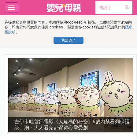
Toggle
navigation
為提供您更多優質的內容，本網站使用cookies分析技術。若繼續閱覽本網站內
容，即表示您同意我們使用 cookies， 關於更多cookies資訊請閱讀我們的
隱私
權說明
。
我知道了
護
資優教育15問！師鐸獎名師陳宥妤：資優教育的核心，
不是成績而是讀懂孩子的心理準備度