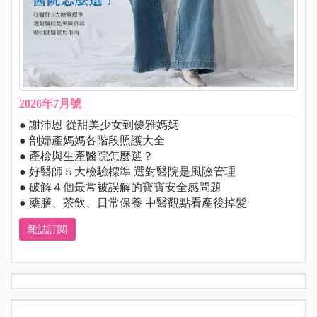
2026年7月號
● 謝沛恩 從甜美少女到優雅媽媽
● 剖婦產媽媽各階段照護大全
● 產檢與生產醫院怎麼選？
● 好醫師５大檢驗標準 選對醫院是風險管理
● 破解４個最常被誤解的寶寶安全感問題
● 藥膳、茶飲、日常保養 中醫觀點看產後掉髮
雜誌訂閱