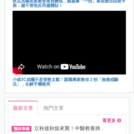
狄志杰瞞老婆衝香港買鑽戒，顏嘉樂「一招」拿捏愛自由射手
座：越不管他反而越體貼！
小孩3C成癮不是管教太鬆！親職專家教你 3 招「無痛戒斷
法」，化解手機衝突
最新文章
熱門文章
看更多
立秋後秋燥來襲！中醫教養肺...
醫師專欄