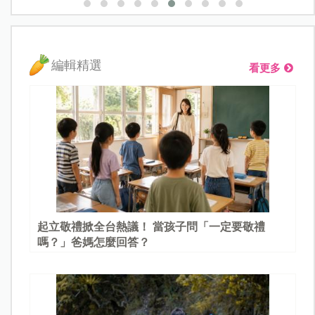
編輯精選
看更多
起立敬禮掀全台熱議！ 當孩子問「一定要敬禮
嗎？」爸媽怎麼回答？