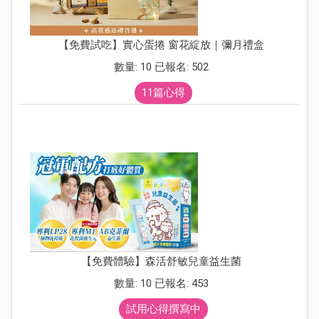
【免費試吃】實心蛋捲 窗花綻放｜彌月禮盒
數量: 10 已報名: 502
11篇心得
【免費體驗】森活舒敏兒童益生菌
數量: 10 已報名: 453
試用心得撰寫中