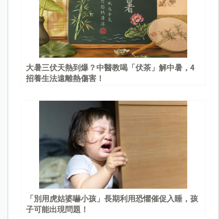
大暑三伏天熱到爆？中醫教喝「伏茶」解中暑，4
招養生法遠離熱傷害！
「別用虎姑婆嚇小孩」長期利用恐懼催促入睡，孩
子可能出現問題！