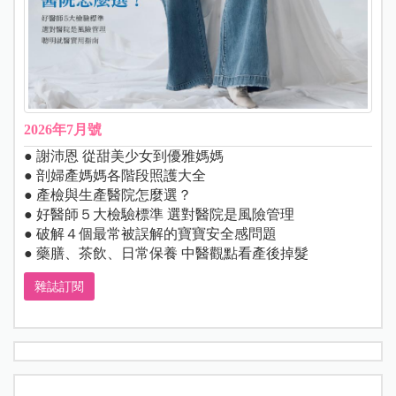
2026年7月號
● 謝沛恩 從甜美少女到優雅媽媽
● 剖婦產媽媽各階段照護大全
● 產檢與生產醫院怎麼選？
● 好醫師５大檢驗標準 選對醫院是風險管理
● 破解４個最常被誤解的寶寶安全感問題
● 藥膳、茶飲、日常保養 中醫觀點看產後掉髮
雜誌訂閱