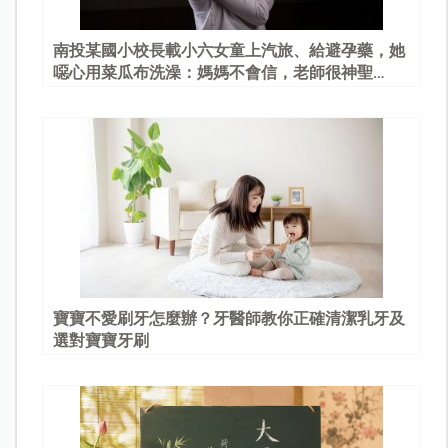
南投某國小校長載小六女童上汽旅、給避孕藥，她
噁心用菜瓜布洗澡：媽媽不會信，老師很神聖…
寶寶不愛刷牙怎麼辦？牙醫師教你正確清潔乳牙及
選對寶寶牙刷