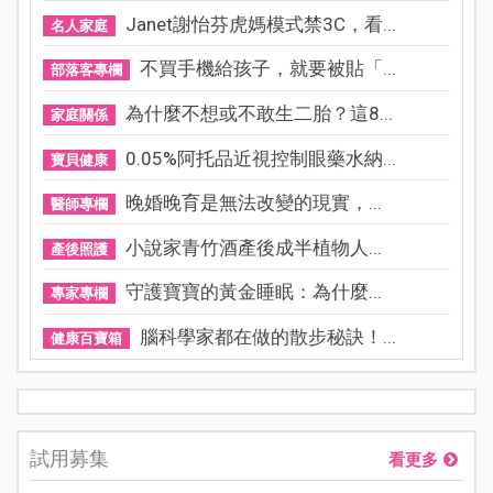
Janet謝怡芬虎媽模式禁3C，看...
名人家庭
不買手機給孩子，就要被貼「...
部落客專欄
為什麼不想或不敢生二胎？這8...
家庭關係
0.05%阿托品近視控制眼藥水納...
寶貝健康
晚婚晚育是無法改變的現實，...
醫師專欄
小說家青竹酒產後成半植物人...
產後照護
守護寶寶的黃金睡眠：為什麼...
專家專欄
腦科學家都在做的散步秘訣！...
健康百寶箱
試用募集
看更多