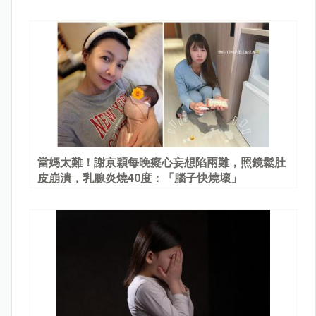
當媽太難！謝京穎每晚癡心妄想陷兩難，照鏡鬆肚
皮崩潰，乳腺炎燒40度：「腦子快燒壞」