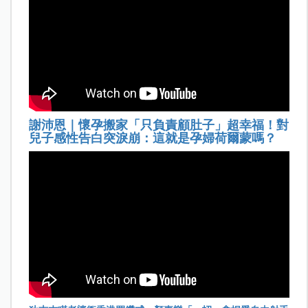
謝沛恩｜懷孕搬家「只負責顧肚子」超幸福！對
兒子感性告白突淚崩：這就是孕婦荷爾蒙嗎？