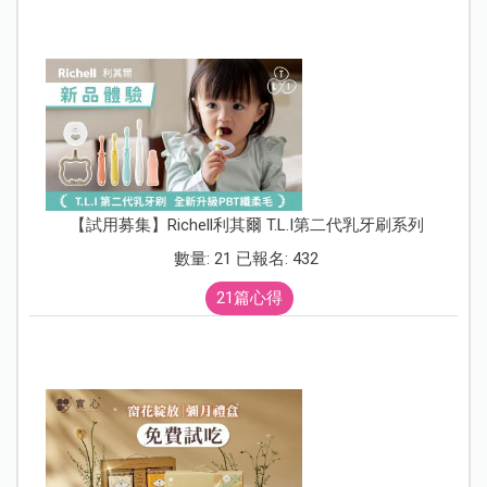
【試用募集】Richell利其爾 T.L.I第二代乳牙刷系列
數量: 21 已報名: 432
21篇心得