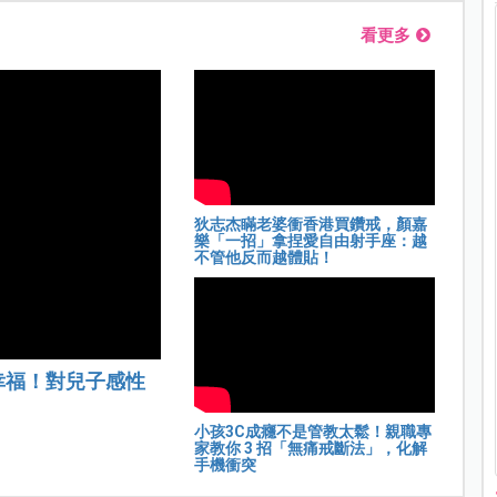
看更多
狄志杰瞞老婆衝香港買鑽戒，顏嘉
樂「一招」拿捏愛自由射手座：越
不管他反而越體貼！
幸福！對兒子感性
小孩3C成癮不是管教太鬆！親職專
家教你 3 招「無痛戒斷法」，化解
手機衝突