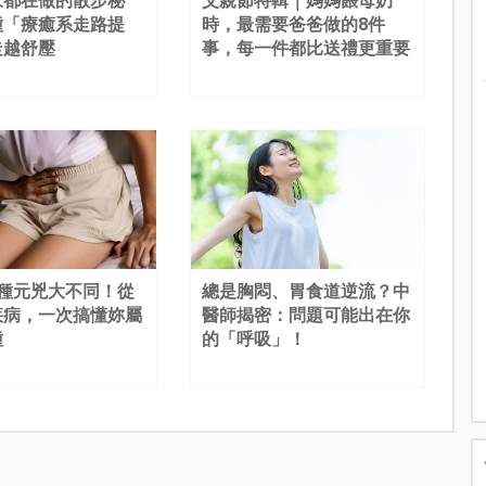
家都在做的散步秘
父親節特輯｜媽媽餵母奶
種「療癒系走路提
時，最需要爸爸做的8件
走越舒壓
事，每一件都比送禮更重要
4種元兇大不同！從
總是胸悶、胃食道逆流？中
疾病，一次搞懂妳屬
醫師揭密：問題可能出在你
種
的「呼吸」！