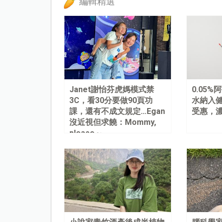
編輯精選
Janet謝怡芬虎媽模式禁
0.05
3C，看30分要做90頁功
水納入健
課，還有不成文規定…Egan
受惠，
沒近視但求饒：Mommy,
please～