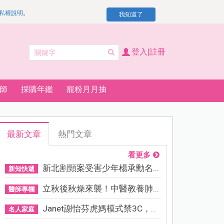
私權說明
。
我知道了
登入|註冊
師
採購年鑑
寵粉月月抽
最新文章
熱門文章
看更多
新北割頸案受害少年楊承勳名...
新知快遞
立秋後秋燥來襲！中醫教養肺...
醫師專欄
Janet謝怡芬虎媽模式禁3C，看...
名人家庭