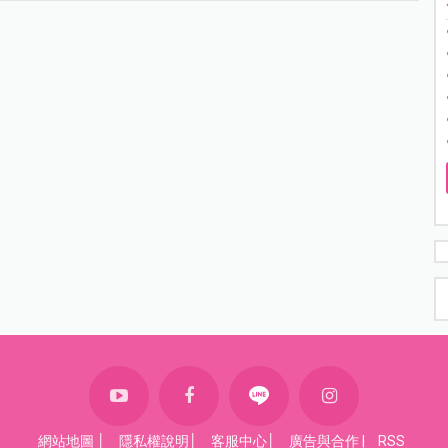
網站地圖
│
隱私權說明
│
客服中心
│
廣告與合作
|
RSS