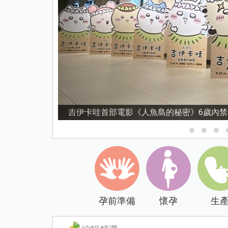
創
資優教育15問！師鐸獎名師陳宥妤：資優
孕前準備
懷孕
生