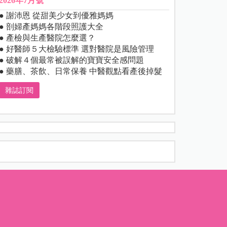
2026年7月號
● 謝沛恩 從甜美少女到優雅媽媽
● 剖婦產媽媽各階段照護大全
● 產檢與生產醫院怎麼選？
● 好醫師５大檢驗標準 選對醫院是風險管理
● 破解４個最常被誤解的寶寶安全感問題
● 藥膳、茶飲、日常保養 中醫觀點看產後掉髮
雜誌訂閱