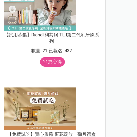
【試用募集】Richell利其爾 T.L.I第二代乳牙刷系
列
數量: 21 已報名: 432
21篇心得
【免費試吃】實心蛋捲 窗花綻放｜彌月禮盒