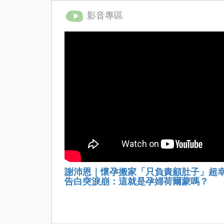
影音專區
謝沛恩｜懷孕搬家「只負責顧肚子」超
告白突淚崩：這就是孕婦荷爾蒙嗎？