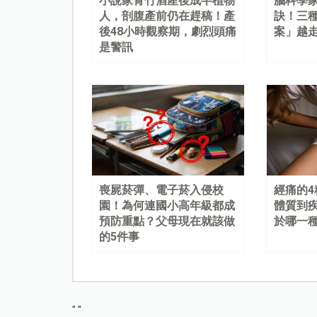
小說家青竹酒產後成半植物
腦科學
人，剖腹產前仍在趕稿！產
訣！三
後48小時觀察期，劇烈頭痛
案」越
是警訊
喪屍菸彈、電子菸入侵校
經痛的
園！為何連國小高年級都成
體質到
預防重點？父母現在就該做
於哪一
的5件事
"
"