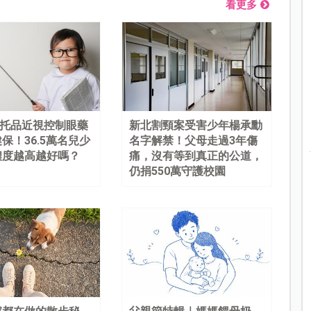
看更多
%阿托品近視控制眼藥
新北割頸案受害少年楊承勳
保！36.5萬名兒少
名字解禁！父母走過3年傷
濃度越高越好嗎？
痛，沒有等到真正的公道，
仍捐550萬守護校園