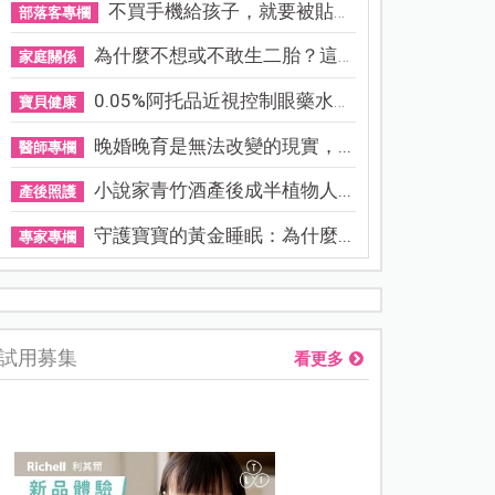
不買手機給孩子，就要被貼「...
部落客專欄
為什麼不想或不敢生二胎？這8...
家庭關係
0.05%阿托品近視控制眼藥水納...
寶貝健康
晚婚晚育是無法改變的現實，...
醫師專欄
小說家青竹酒產後成半植物人...
產後照護
守護寶寶的黃金睡眠：為什麼...
專家專欄
熊本強震讓台灣人也揪心！無印良品店員發枕頭護頭、陪伴撤離
試用募集
看更多