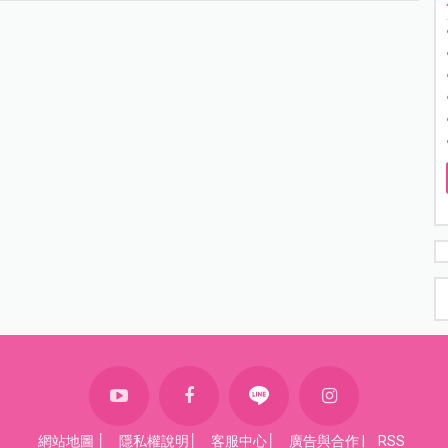
網站地圖
│
隱私權說明
│
客服中心
│
廣告與合作
|
RSS