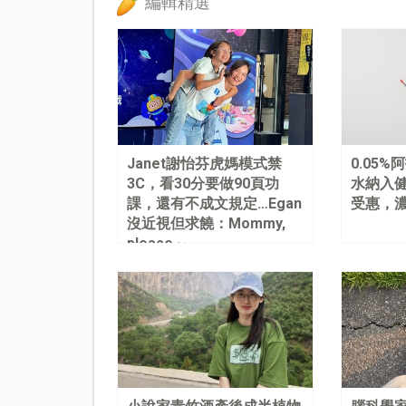
編輯精選
Janet謝怡芬虎媽模式禁
0.05
3C，看30分要做90頁功
水納入健
課，還有不成文規定…Egan
受惠，
沒近視但求饒：Mommy,
please～