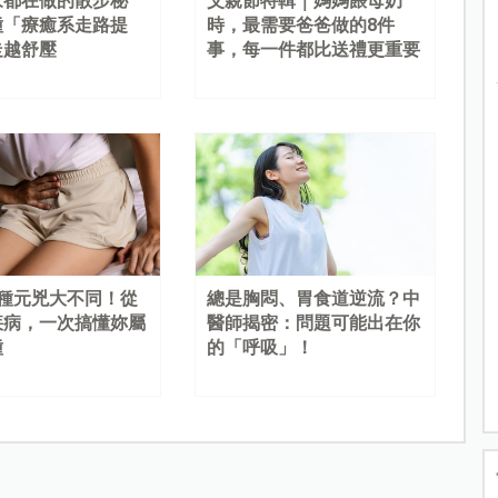
家都在做的散步秘
父親節特輯｜媽媽餵母奶
種「療癒系走路提
時，最需要爸爸做的8件
走越舒壓
事，每一件都比送禮更重要
4種元兇大不同！從
總是胸悶、胃食道逆流？中
疾病，一次搞懂妳屬
醫師揭密：問題可能出在你
種
的「呼吸」！