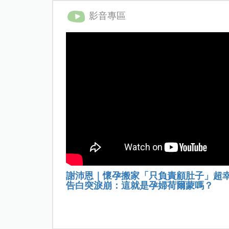
影音專區
謝沛恩｜懷孕搬家「只負責顧肚子」超
告白突淚崩：這就是孕婦荷爾蒙嗎？