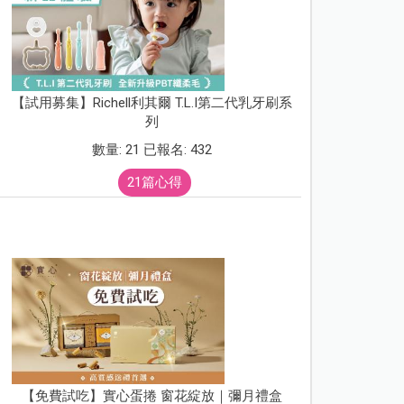
【試用募集】Richell利其爾 T.L.I第二代乳牙刷系
列
數量: 21 已報名: 432
21篇心得
【免費試吃】實心蛋捲 窗花綻放｜彌月禮盒