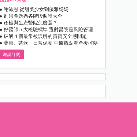
2026年7月號
● 謝沛恩 從甜美少女到優雅媽媽
● 剖婦產媽媽各階段照護大全
● 產檢與生產醫院怎麼選？
● 好醫師５大檢驗標準 選對醫院是風險管理
● 破解４個最常被誤解的寶寶安全感問題
● 藥膳、茶飲、日常保養 中醫觀點看產後掉髮
雜誌訂閱