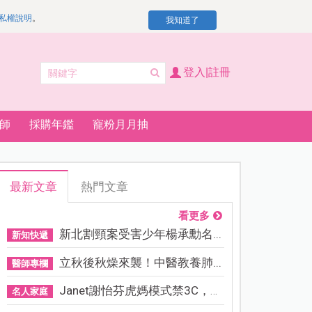
私權說明
。
我知道了
登入|註冊
師
採購年鑑
寵粉月月抽
最新文章
熱門文章
看更多
新北割頸案受害少年楊承勳名...
新知快遞
立秋後秋燥來襲！中醫教養肺...
醫師專欄
Janet謝怡芬虎媽模式禁3C，看...
名人家庭