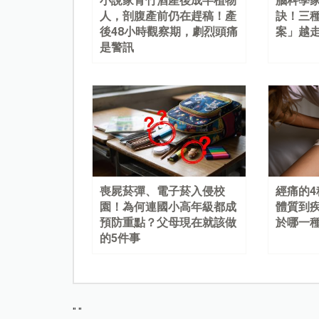
小說家青竹酒產後成半植物
腦科學
人，剖腹產前仍在趕稿！產
訣！三
後48小時觀察期，劇烈頭痛
案」越
是警訊
喪屍菸彈、電子菸入侵校
經痛的
園！為何連國小高年級都成
體質到
預防重點？父母現在就該做
於哪一
的5件事
"
"