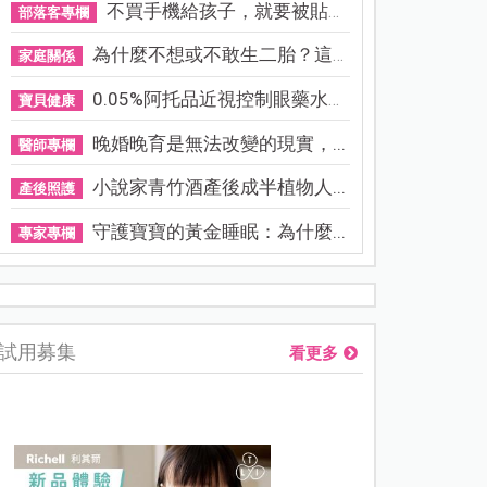
不買手機給孩子，就要被貼「...
部落客專欄
為什麼不想或不敢生二胎？這8...
家庭關係
0.05%阿托品近視控制眼藥水納...
寶貝健康
晚婚晚育是無法改變的現實，...
醫師專欄
小說家青竹酒產後成半植物人...
產後照護
守護寶寶的黃金睡眠：為什麼...
專家專欄
資優教育15問！師鐸獎名師陳宥妤：資優教育的核心，不是成績
試用募集
看更多