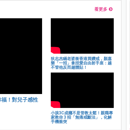
看更多
狄志杰瞞老婆衝香港買鑽戒，顏嘉
樂「一招」拿捏愛自由射手座：越
不管他反而越體貼！
幸福！對兒子感性
小孩3C成癮不是管教太鬆！親職專
家教你 3 招「無痛戒斷法」，化解
手機衝突