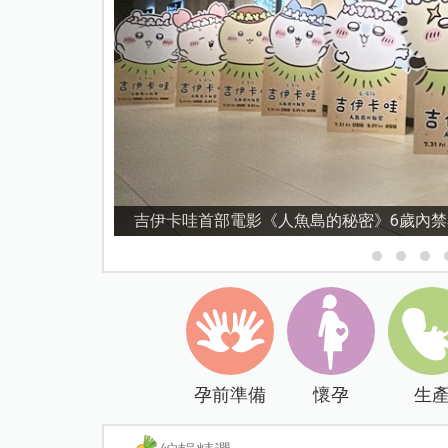
吉伊卡哇首部電影《人魚島的秘密》6歲內
孕前準備
懷孕
生