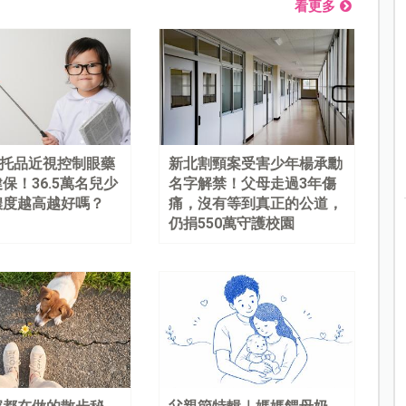
看更多
%阿托品近視控制眼藥
新北割頸案受害少年楊承勳
保！36.5萬名兒少
名字解禁！父母走過3年傷
濃度越高越好嗎？
痛，沒有等到真正的公道，
仍捐550萬守護校園