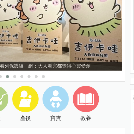
禁看列保護級，網：大人看完都覺得心靈受創
產
產後
寶寶
教養