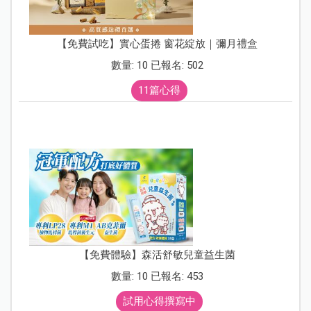
【免費試吃】實心蛋捲 窗花綻放｜彌月禮盒
數量: 10 已報名: 502
11篇心得
【免費體驗】森活舒敏兒童益生菌
數量: 10 已報名: 453
試用心得撰寫中