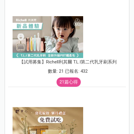
【試用募集】Richell利其爾 T.L.I第二代乳牙刷系列
數量: 21 已報名: 432
21篇心得