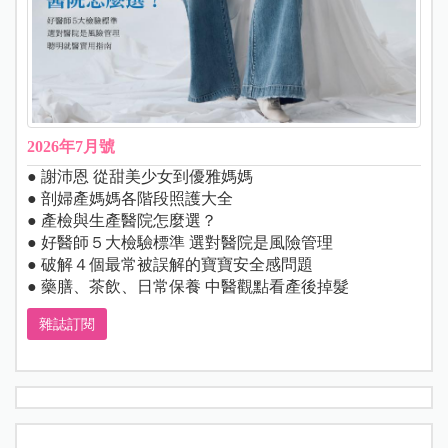
2026年7月號
● 謝沛恩 從甜美少女到優雅媽媽
● 剖婦產媽媽各階段照護大全
● 產檢與生產醫院怎麼選？
● 好醫師５大檢驗標準 選對醫院是風險管理
● 破解４個最常被誤解的寶寶安全感問題
● 藥膳、茶飲、日常保養 中醫觀點看產後掉髮
雜誌訂閱