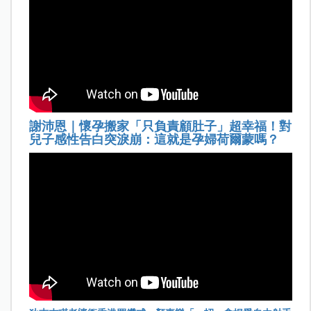
謝沛恩｜懷孕搬家「只負責顧肚子」超幸福！對
兒子感性告白突淚崩：這就是孕婦荷爾蒙嗎？