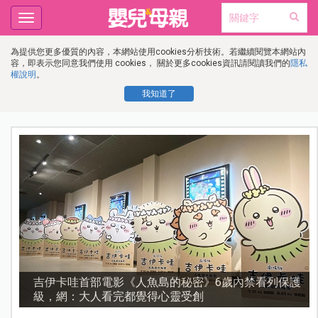
Toggle
navigation
為提供您更多優質的內容，本網站使用cookies分析技術。若繼續閱覽本網站內
容，即表示您同意我們使用 cookies， 關於更多cookies資訊請閱讀我們的
隱私
權說明
。
我知道了
流
吉伊卡哇首部電影《人魚島的秘密》6歲內禁看列保護
級，網：大人看完都覺得心靈受創