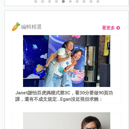
編輯精選
看更多
Janet謝怡芬虎媽模式禁3C，看30分要做90頁功
課，還有不成文規定…Egan沒近視但求饒：
Mommy, please～