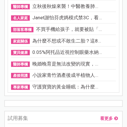
立秋後秋燥來襲！中醫教養肺...
醫師專欄
Janet謝怡芬虎媽模式禁3C，看...
名人家庭
不買手機給孩子，就要被貼「...
部落客專欄
為什麼不想或不敢生二胎？這8...
家庭關係
0.05%阿托品近視控制眼藥水納...
寶貝健康
晚婚晚育是無法改變的現實，...
醫師專欄
小說家青竹酒產後成半植物人...
產後照護
守護寶寶的黃金睡眠：為什麼...
專家專欄
試用募集
看更多