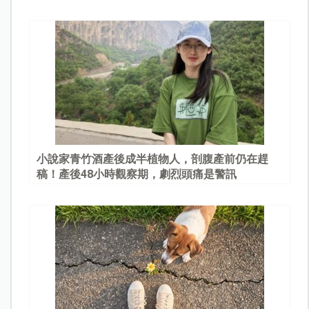
園
小說家青竹酒產後成半植物人，剖腹產前仍在趕
稿！產後48小時觀察期，劇烈頭痛是警訊