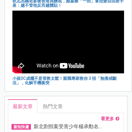
狄志杰瞞老婆衝香港買鑽戒，顏嘉樂「一招」拿捏愛自由射手
座：越不管他反而越體貼！
小孩3C成癮不是管教太鬆！親職專家教你 3 招「無痛戒斷
法」，化解手機衝突
最新文章
熱門文章
看更多
新北割頸案受害少年楊承勳名...
新知快遞