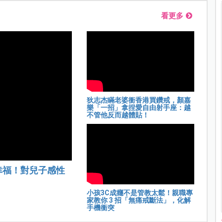
看更多
狄志杰瞞老婆衝香港買鑽戒，顏嘉
樂「一招」拿捏愛自由射手座：越
不管他反而越體貼！
幸福！對兒子感性
小孩3C成癮不是管教太鬆！親職專
家教你 3 招「無痛戒斷法」，化解
手機衝突