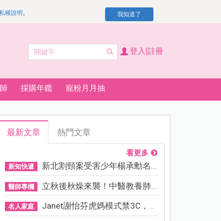
私權說明
。
我知道了
登入|註冊
師
採購年鑑
寵粉月月抽
最新文章
熱門文章
看更多
新北割頸案受害少年楊承勳名...
新知快遞
立秋後秋燥來襲！中醫教養肺...
醫師專欄
Janet謝怡芬虎媽模式禁3C，看...
名人家庭