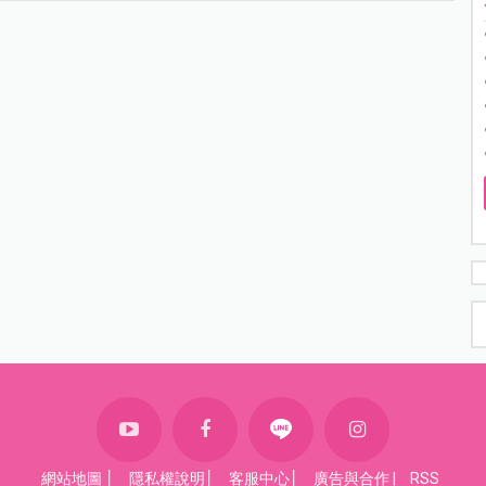
網站地圖
│
隱私權說明
│
客服中心
│
廣告與合作
|
RSS