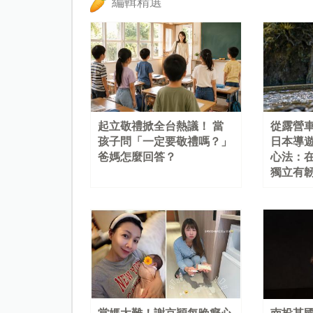
編輯精選
起立敬禮掀全台熱議！ 當
從露營
孩子問「一定要敬禮嗎？」
日本導
爸媽怎麼回答？
心法：
獨立有