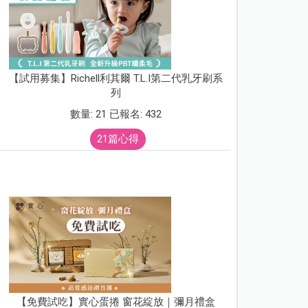
【試用募集】Richell利其爾 T.L.I第二代乳牙刷系
列
數量: 21 已報名: 432
21篇心得
【免費試吃】實心蛋捲 窗花綻放｜彌月禮盒