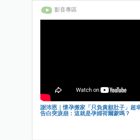
影音專區
謝沛恩｜懷孕搬家「只負責顧肚子」超
告白突淚崩：這就是孕婦荷爾蒙嗎？