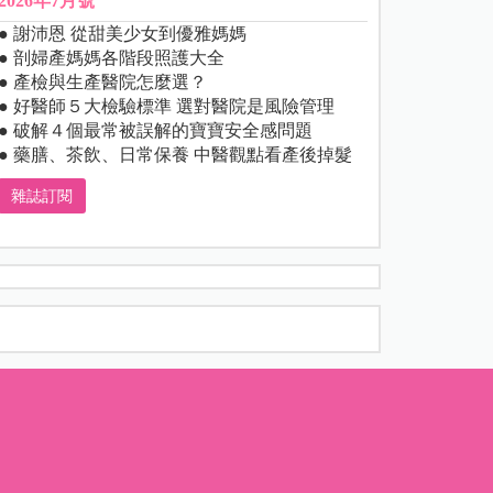
2026年7月號
● 謝沛恩 從甜美少女到優雅媽媽
● 剖婦產媽媽各階段照護大全
● 產檢與生產醫院怎麼選？
● 好醫師５大檢驗標準 選對醫院是風險管理
● 破解４個最常被誤解的寶寶安全感問題
● 藥膳、茶飲、日常保養 中醫觀點看產後掉髮
雜誌訂閱