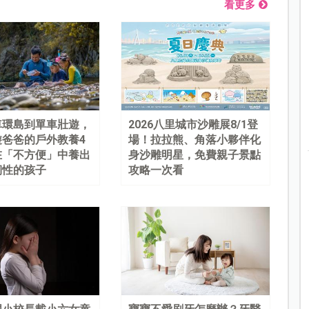
看更多
車環島到單車壯遊，
2026八里城市沙雕展8/1登
遊爸爸的戶外教養4
場！拉拉熊、角落小夥伴化
在「不方便」中養出
身沙雕明星，免費親子景點
韌性的孩子
攻略一次看