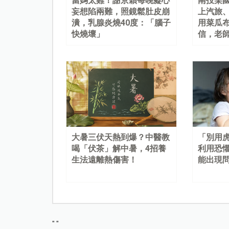
當媽太難！謝京穎每晚癡心
南投某
妄想陷兩難，照鏡鬆肚皮崩
上汽旅
潰，乳腺炎燒40度：「腦子
用菜瓜
快燒壞」
信，老
大暑三伏天熱到爆？中醫教
「別用
喝「伏茶」解中暑，4招養
利用恐
生法遠離熱傷害！
能出現
"
"