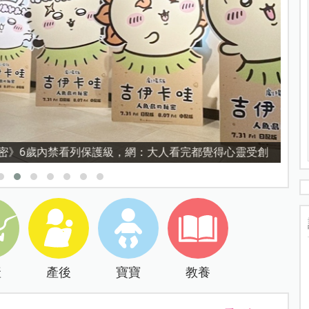
禁看列保護級，網：大人看完都覺得心靈受創
產
產後
寶寶
教養