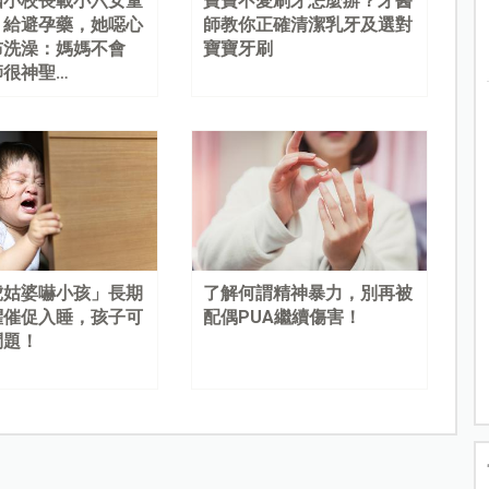
國小校長載小六女童
寶寶不愛刷牙怎麼辦？牙醫
、給避孕藥，她噁心
師教你正確清潔乳牙及選對
布洗澡：媽媽不會
寶寶牙刷
師很神聖…
虎姑婆嚇小孩」長期
了解何謂精神暴力，別再被
懼催促入睡，孩子可
配偶PUA繼續傷害！
問題！