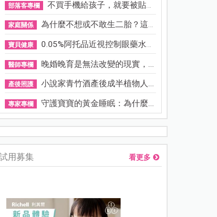
不買手機給孩子，就要被貼「...
部落客專欄
為什麼不想或不敢生二胎？這8...
家庭關係
0.05%阿托品近視控制眼藥水納...
寶貝健康
晚婚晚育是無法改變的現實，...
醫師專欄
小說家青竹酒產後成半植物人...
產後照護
守護寶寶的黃金睡眠：為什麼...
專家專欄
資優教育15問！師鐸獎名師陳宥妤：資優教育的核心，不是成績
試用募集
看更多