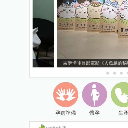
吉伊卡哇首部電影《人魚島的秘密》6歲內
孕前準備
懷孕
生