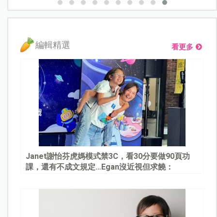
編輯精選
看更多
Janet謝怡芬虎媽模式禁3C，看30分要做90頁功
課，還有不成文規定…Egan沒近視但求饒：
Mommy, please～