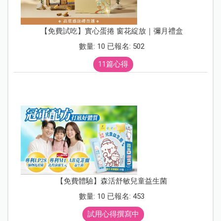
【免費試吃】實心蛋捲 窗花綻放｜彌月禮盒
數量: 10 已報名: 502
11篇心得
【免費體驗】森活舒敏兒童益生菌
數量: 10 已報名: 453
試用心得撰寫中