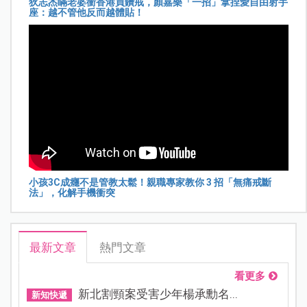
狄志杰瞞老婆衝香港買鑽戒，顏嘉樂「一招」拿捏愛自由射手
座：越不管他反而越體貼！
小孩3C成癮不是管教太鬆！親職專家教你 3 招「無痛戒斷
法」，化解手機衝突
最新文章
熱門文章
看更多
新北割頸案受害少年楊承勳名...
新知快遞