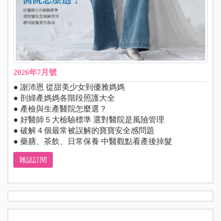
2026年7月號
● 謝沛恩 從甜美少女到優雅媽媽
● 剖婦產媽媽各階段照護大全
● 產檢與生產醫院怎麼選？
● 好醫師５大檢驗標準 選對醫院是風險管理
● 破解４個最常被誤解的寶寶安全感問題
● 藥膳、茶飲、日常保養 中醫觀點看產後掉髮
雜誌訂閱