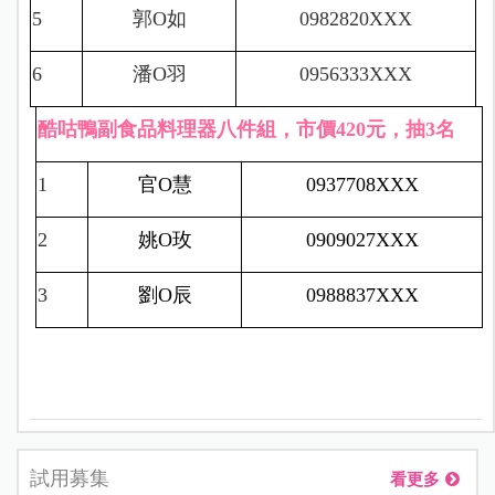
5
郭
O
如
0982820XXX
6
潘
O
羽
0956333XXX
酷咕鴨副食品料理器八件組，市價420元，抽3名
1
官
O
慧
0937708XXX
2
姚
O
玫
0909027XXX
3
劉
O
辰
0988837XXX
試用募集
看更多