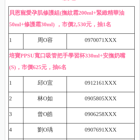
貝恩寵愛孕肌修護組(撫紋霜200ml+緊緻精華油
50ml+修護霜30ml) ，市價2,530元，抽1名
1
周
O
容
0970071XXX
培寶PPSU寬口吸管把手學習杯330ml+安撫奶嘴
(S)，市價625元，抽6名
1
邱
O
宜
0912161XXX
2
林
O
如
0905805XXX
3
曾
O
皓
0906258XXX
4
劉
O
瑀
0907691XXX