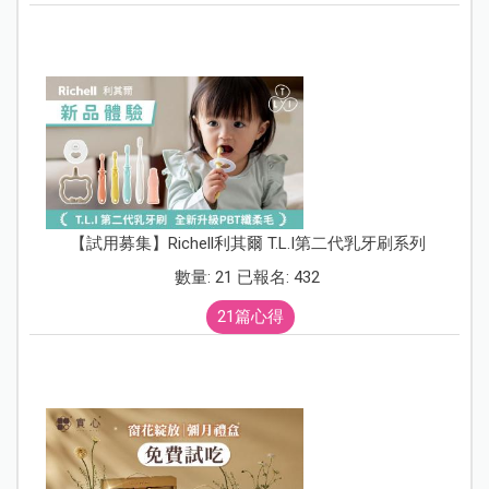
【試用募集】Richell利其爾 T.L.I第二代乳牙刷系列
數量: 21 已報名: 432
21篇心得