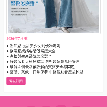
2026年7月號
● 謝沛恩 從甜美少女到優雅媽媽
● 剖婦產媽媽各階段照護大全
● 產檢與生產醫院怎麼選？
● 好醫師５大檢驗標準 選對醫院是風險管理
● 破解４個最常被誤解的寶寶安全感問題
● 藥膳、茶飲、日常保養 中醫觀點看產後掉髮
雜誌訂閱