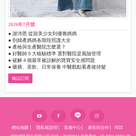
2026年7月號
● 謝沛恩 從甜美少女到優雅媽媽
● 剖婦產媽媽各階段照護大全
● 產檢與生產醫院怎麼選？
● 好醫師５大檢驗標準 選對醫院是風險管理
● 破解４個最常被誤解的寶寶安全感問題
● 藥膳、茶飲、日常保養 中醫觀點看產後掉髮
雜誌訂閱
網站地圖
│
隱私權說明
│
客服中心
│
廣告與合作
|
RSS