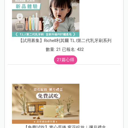
【試用募集】Richell利其爾 T.L.I第二代乳牙刷系列
數量: 21 已報名: 432
21篇心得
【免費試吃】實心蛋捲 窗花綻放｜彌月禮盒