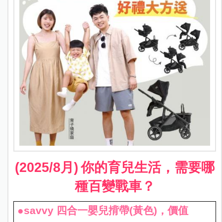
(2025/8
月)
你的育兒生活，需要哪
種百變戰車？
●savvy 四合一嬰兒揹帶(黃色)，價值