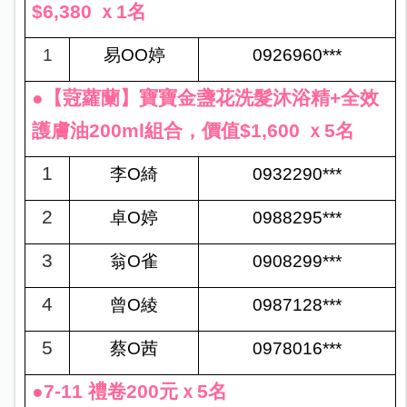
$6,380 ｘ1名
1
易OO婷
0926960***
●【蒄蘿蘭】寶寶金盞花洗髮沐浴精+全效
護膚油200ml組合，價值$1,600 ｘ5名
1
李O綺
0932290
***
2
卓O婷
0988295
***
3
翁O雀
0908299
***
4
曾O綾
0987128
***
5
蔡O茜
0978016
***
●7-11 禮卷200元ｘ5名