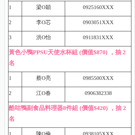
1
梁
O
穎
0925160XXX
2
李
O
芯
0903051XXX
3
洪
O
怡
0911831XXX
黃色小鴨PPSU天使水杯組 (價值$870) ，抽 2
名
1
蔡
O
亮
0985500XXX
2
江
O
春
0906382338
酷咕鴨副食品料理器8件組 (價值$420) ，抽 2
名
1
陳
O
倫
0938105XXX