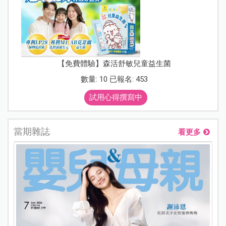
【免費體驗】森活舒敏兒童益生菌
數量: 10 已報名: 453
試用心得撰寫中
當期雜誌
看更多