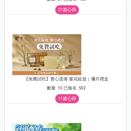
21篇心得
【免費試吃】實心蛋捲 窗花綻放｜彌月禮盒
數量: 10 已報名: 502
11篇心得