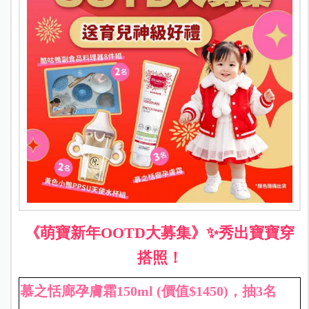
《萌寶新年OOTD大募集》
✨
秀出寶寶穿
搭照！
慕之恬廊孕膚霜150ml (價值$1450)，抽3名