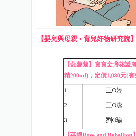
【嬰兒與母親 • 育兒好物研究
【蒄蘿蘭】寶寶金盞花護膚油
精200ml)，定價1,080元(有效
1
王
O
婷
2
王
O
潔
3
劉
O
瑜
【英國Rose and Rebell