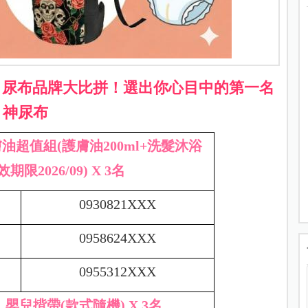
院】尿布品牌大比拼！選出你心目中的第一名
神尿布
超值組(護膚油200ml+洗髮沐浴
期限2026/09) X 3名
0930821XXX
0958624XXX
0955312XXX
ion】嬰兒揹帶(款式隨機) X 3名