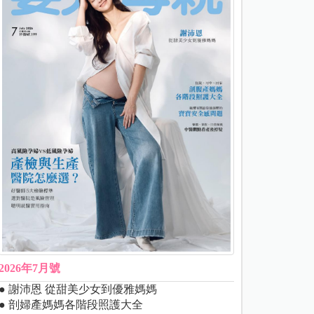
2026年7月號
● 謝沛恩 從甜美少女到優雅媽媽
● 剖婦產媽媽各階段照護大全