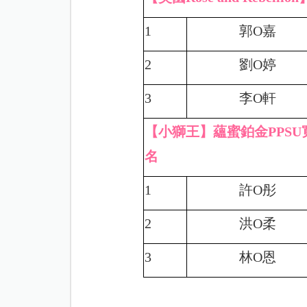
1
郭
O
嘉
2
劉
O
婷
3
李
O
軒
【小獅王】蘊蜜鉑金PPSU寬
名
1
許
O
彤
2
洪
O
柔
3
林
O
恩