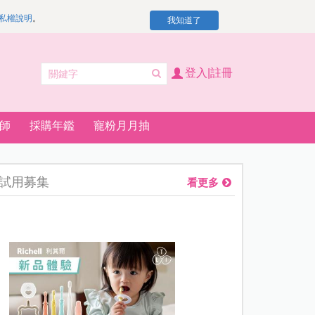
私權說明
。
我知道了
登入|註冊
師
採購年鑑
寵粉月月抽
試用募集
看更多