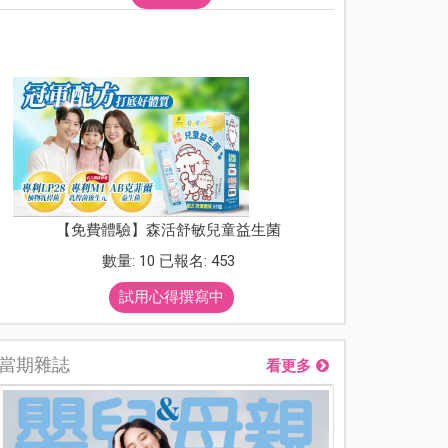
【免費體驗】森活舒敏兒童益生菌
數量: 10 已報名: 453
試用心得撰寫中
當期雜誌
看更多