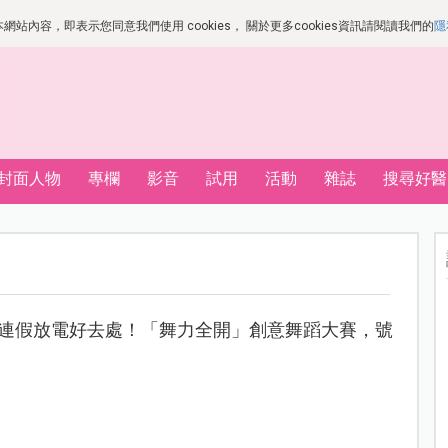
站內容，即表示您同意我們使用 cookies， 關於更多cookies資訊請閱讀我們的
隱
封面人物
專欄
影音
試用
活動
雜誌
搜尋好醫
KIDS打造連假放電好去處！「舞力全開」創意舞蹈大賽，號