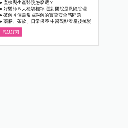
● 產檢與生產醫院怎麼選？
● 好醫師５大檢驗標準 選對醫院是風險管理
● 破解４個最常被誤解的寶寶安全感問題
● 藥膳、茶飲、日常保養 中醫觀點看產後掉髮
雜誌訂閱