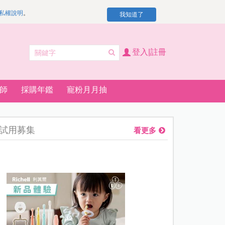
私權說明
。
我知道了
登入|註冊
師
採購年鑑
寵粉月月抽
試用募集
看更多