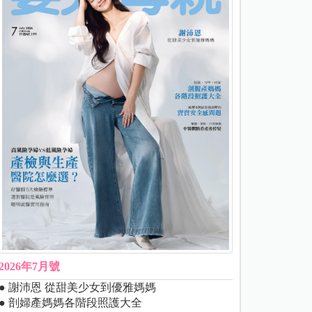
2026年7月號
● 謝沛恩 從甜美少女到優雅媽媽
● 剖婦產媽媽各階段照護大全