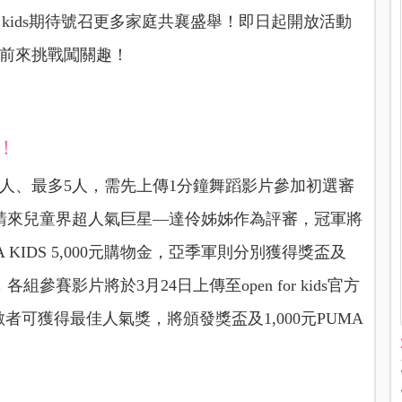
r kids期待號召更多家庭共襄盛舉！即日起開放活動
同前來挑戰闖關趣！
！
人、最多5人，需先上傳1分鐘舞蹈影片參加初選審
請來兒童界超人氣巨星—達伶姊姊作為評審，冠軍將
KIDS 5,000元購物金，亞季軍則分別獲得獎盃及
外，各組參賽影片將於3月24日上傳至open for kids官方
讚數者可獲得最佳人氣獎，將頒發獎盃及1,000元PUMA