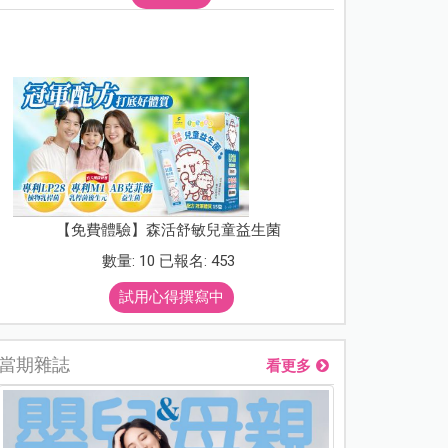
【免費體驗】森活舒敏兒童益生菌
數量: 10 已報名: 453
試用心得撰寫中
當期雜誌
看更多