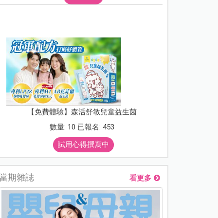
【免費體驗】森活舒敏兒童益生菌
數量: 10 已報名: 453
試用心得撰寫中
當期雜誌
看更多