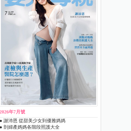
2026年7月號
● 謝沛恩 從甜美少女到優雅媽媽
● 剖婦產媽媽各階段照護大全