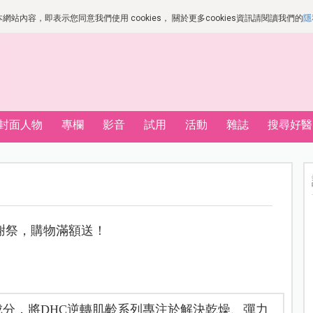
站內容，即表示您同意我們使用 cookies， 關於更多cookies資訊請閱讀我們的
隱
封面人物
專欄
影音
試用
活動
雜誌
搜尋好醫
年感謝祭，購物滿額送！
成分，將DHC逆轉肌齡系列專注於解決乾燥、彈力