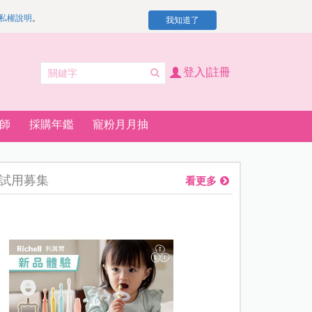
私權說明
。
我知道了
登入|註冊
師
採購年鑑
寵粉月月抽
試用募集
看更多