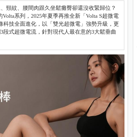
線、頸紋、腰間肉跟久坐鬆癱臀卻還沒收緊歸位？
olta系列，2025年夏季再推全新「Volta S超微電
條科技全面進化，以「雙光超微電」強勢升級，更
3段式超微電流，針對現代人最在意的3大鬆垂曲