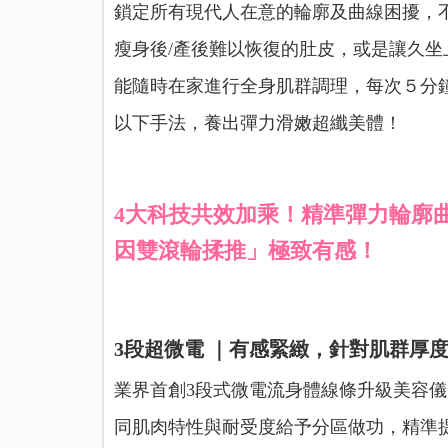
鎖定所有現代人在意的輪廓及曲線困擾，
瘦身後/產後難以恢復的肚皮，或是讓久坐
能隨時在家進行全身肌群調理，每次５分
以下手法，養出彈力滑嫩超纖美體！
4大科技共效加乘！精準彈力輪廓
因雙滾輪揉推」極致有感！
3段超微電 ｜有感緊緻，針對肌群厚
業界首創3段式微電流身體線條升級美容儀
同肌肉特性與耐受度給予分區做功，
精準