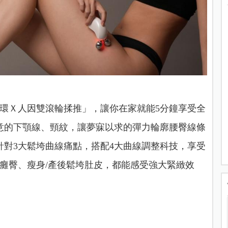
環Ｘ人因雙滾輪揉推」，讓你在家就能5分鐘享受全
意的下顎線、頸紋，讓夢寐以求的彈力輪廓腰臀線條
對3大鬆垮曲線痛點，搭配4大曲線調整科技，享受
癱臀、瘦身/產後鬆垮肚皮，都能感受強大緊緻效
！