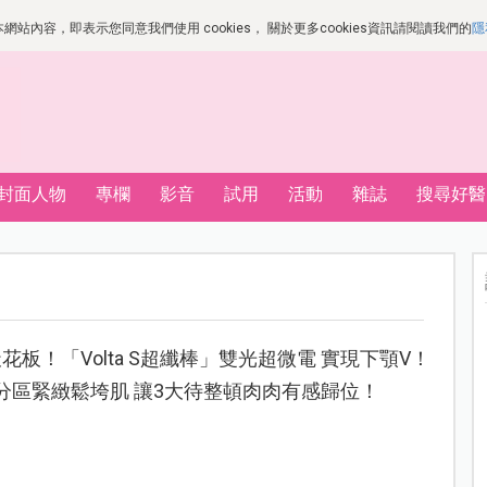
站內容，即表示您同意我們使用 cookies， 關於更多cookies資訊請閱讀我們的
隱
封面人物
專欄
影音
試用
活動
雜誌
搜尋好醫
板！「Volta S超纖棒」雙光超微電 實現下顎V！
鐘分區緊緻鬆垮肌 讓3大待整頓肉肉有感歸位！