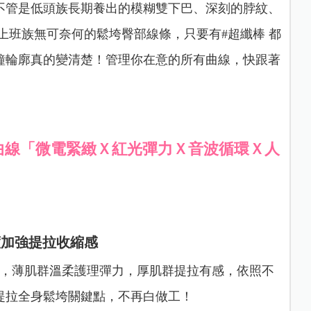
不管是低頭族長期養出的模糊雙下巴、深刻的脖紋、
上班族無可奈何的鬆垮臀部線條，只要有#超纖棒 都
鐘輪廓真的變清楚！管理你在意的所有曲線，快跟著
曲線「微電緊緻Ｘ紅光彈力Ｘ音波循環Ｘ人
度加強提拉收縮感
，
薄肌群溫柔護理彈力，厚肌群提拉有感，
依照不
提拉全身鬆垮關鍵點，不再白做工！