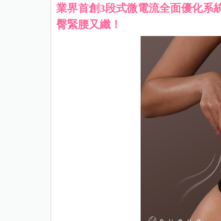
業界首創3段式微電流全面優化系
臀緊腰又纖！