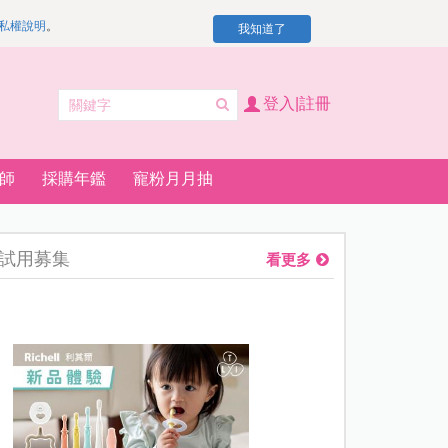
私權說明
。
我知道了
登入|註冊
師
採購年鑑
寵粉月月抽
試用募集
看更多