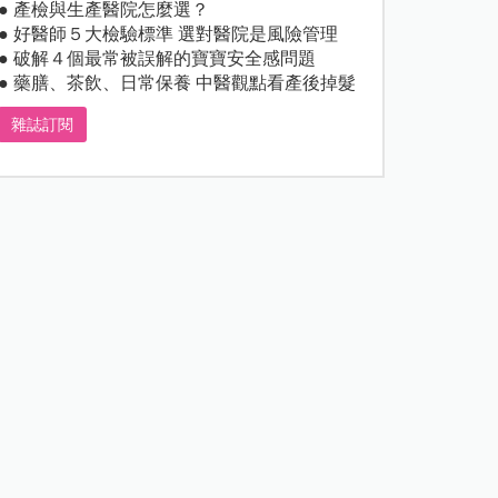
● 產檢與生產醫院怎麼選？
● 好醫師５大檢驗標準 選對醫院是風險管理
● 破解４個最常被誤解的寶寶安全感問題
● 藥膳、茶飲、日常保養 中醫觀點看產後掉髮
雜誌訂閱