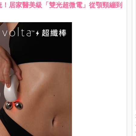
統！居家醫美級「雙光超微電」從顎頸繃到