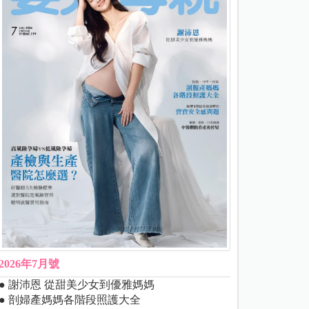
2026年7月號
● 謝沛恩 從甜美少女到優雅媽媽
● 剖婦產媽媽各階段照護大全