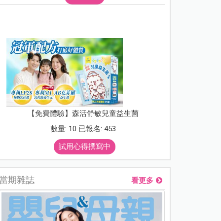
【免費體驗】森活舒敏兒童益生菌
數量: 10 已報名: 453
試用心得撰寫中
當期雜誌
看更多