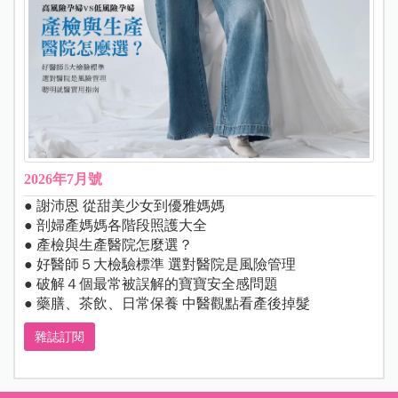
2026年7月號
● 謝沛恩 從甜美少女到優雅媽媽
● 剖婦產媽媽各階段照護大全
● 產檢與生產醫院怎麼選？
● 好醫師５大檢驗標準 選對醫院是風險管理
● 破解４個最常被誤解的寶寶安全感問題
● 藥膳、茶飲、日常保養 中醫觀點看產後掉髮
雜誌訂閱