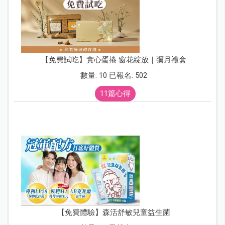
【免費試吃】實心蛋捲 窗花綻放｜彌月禮盒
數量: 10 已報名: 502
11篇心得
【免費體驗】森活舒敏兒童益生菌