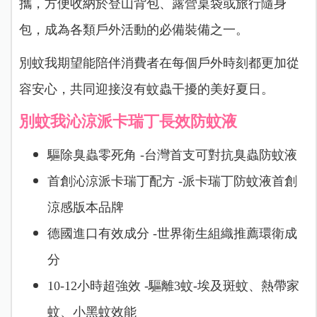
攜，方便收納於登山背包、露營桌袋或旅行隨身
包，成為各類戶外活動的必備裝備之一。
別蚊我期望能陪伴消費者在每個戶外時刻都更加從
容安心，共同迎接沒有蚊蟲干擾的美好夏日。
別蚊我沁涼派卡瑞丁長效防蚊液
驅除臭蟲零死角 -台灣首支可對抗臭蟲防蚊液
首創沁涼派卡瑞丁配方 -派卡瑞丁防蚊液首創
涼感版本品牌
德國進口有效成分 -世界衛生組織推薦環衛成
分
10-12小時超強效 -驅離3蚊-埃及斑蚊、熱帶家
蚊、小黑蚊效能