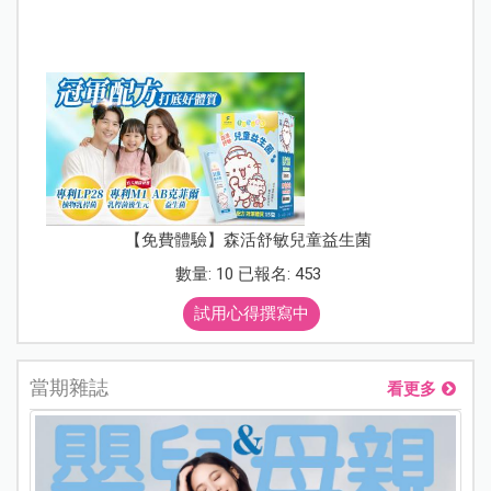
【免費體驗】森活舒敏兒童益生菌
數量: 10 已報名: 453
試用心得撰寫中
當期雜誌
看更多