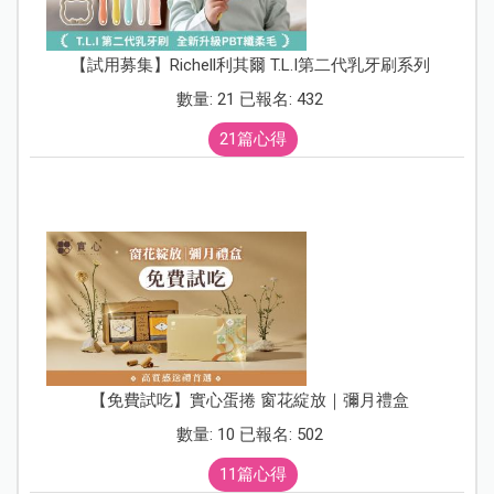
【試用募集】Richell利其爾 T.L.I第二代乳牙刷系列
數量: 21 已報名: 432
21篇心得
【免費試吃】實心蛋捲 窗花綻放｜彌月禮盒
數量: 10 已報名: 502
11篇心得