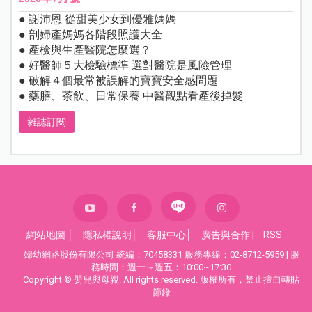
● 謝沛恩 從甜美少女到優雅媽媽
● 剖婦產媽媽各階段照護大全
● 產檢與生產醫院怎麼選？
● 好醫師５大檢驗標準 選對醫院是風險管理
● 破解４個最常被誤解的寶寶安全感問題
● 藥膳、茶飲、日常保養 中醫觀點看產後掉髮
雜誌訂閱
網站地圖
│
隱私權說明
│
客服中心
│
廣告與合作
|
RSS
婦幼網路股份有限公司 統編：70458331 服務專線：02-8712-5959 | 服
務時間：週一～週五：10:00~17:30
Copyright © 嬰兒與母親. All rights reserved. 版權所有，禁止擅自轉貼
節錄