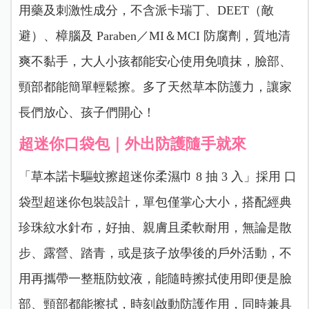
用藥及刺激性成分，不含派卡瑞丁、DEET（敵
避）、樟腦及 Paraben／MI＆MCI 防腐劑，質地清
爽不黏手，大人小孩都能安心使用免噴抹，臉部、
頸部都能簡單輕鬆擦。多了天然草本防護力，讓家
長們放心、孩子們開心！
超迷你口袋包｜外出防護隨手就來
「草本諾卡驅蚊擦超迷你柔濕巾 8 抽 3 入」採用 口
袋型超迷你包裝設計，單包僅掌心大小，搭配經典
珍珠紋水針布，好抽、親膚且柔軟耐用，無論是散
步、露營、踏青，或是孩子放學後的戶外活動，不
用再攜帶一整瓶防蚊液，能隨時擦拭使用即便是臉
部、頸部都能擦拭，時刻啟動防護作用，同時兼具