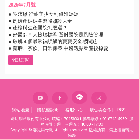
2026年7月號
● 謝沛恩 從甜美少女到優雅媽媽
● 剖婦產媽媽各階段照護大全
● 產檢與生產醫院怎麼選？
● 好醫師５大檢驗標準 選對醫院是風險管理
● 破解４個最常被誤解的寶寶安全感問題
● 藥膳、茶飲、日常保養 中醫觀點看產後掉髮
雜誌訂閱
網站地圖
│
隱私權說明
│
客服中心
│
廣告與合作
|
RSS
婦幼網路股份有限公司 統編：70458331 服務專線：02-8712-5959 | 服
務時間：週一～週五：10:00~17:30
Copyright © 嬰兒與母親. All rights reserved. 版權所有，禁止擅自轉貼
節錄