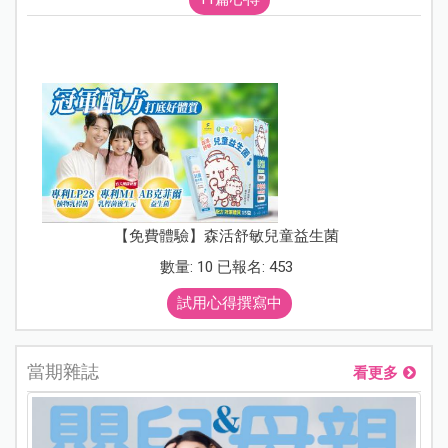
【免費體驗】森活舒敏兒童益生菌
數量: 10 已報名: 453
試用心得撰寫中
當期雜誌
看更多