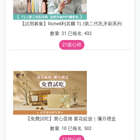
【試用募集】Richell利其爾 T.L.I第二代乳牙刷系列
數量: 21 已報名: 432
21篇心得
【免費試吃】實心蛋捲 窗花綻放｜彌月禮盒
數量: 10 已報名: 502
11篇心得