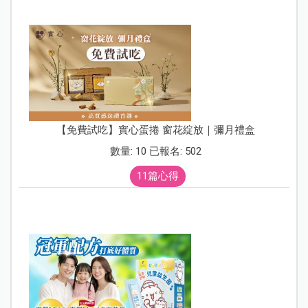
【免費試吃】實心蛋捲 窗花綻放｜彌月禮盒
數量: 10 已報名: 502
11篇心得