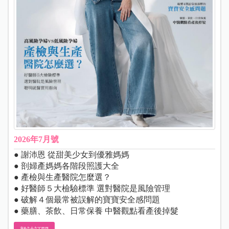
2026年7月號
● 謝沛恩 從甜美少女到優雅媽媽
● 剖婦產媽媽各階段照護大全
● 產檢與生產醫院怎麼選？
● 好醫師５大檢驗標準 選對醫院是風險管理
● 破解４個最常被誤解的寶寶安全感問題
● 藥膳、茶飲、日常保養 中醫觀點看產後掉髮