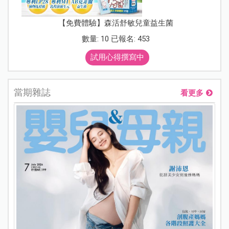
【免費體驗】森活舒敏兒童益生菌
數量: 10 已報名: 453
試用心得撰寫中
當期雜誌
看更多