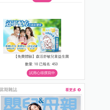
【免費體驗】森活舒敏兒童益生菌
數量: 10 已報名: 453
試用心得撰寫中
當期雜誌
看更多