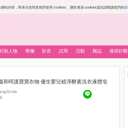
站內容，即表示您同意我們使用 cookies， 關於更多cookies資訊請閱讀我們的
隱
封面人物
專欄
影音
試用
活動
雜誌
搜尋好醫
淨溫和呵護寶寶衣物 優生嬰兒植淨酵素洗衣液體皂
eapSmile
6