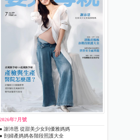
2026年7月號
● 謝沛恩 從甜美少女到優雅媽媽
● 剖婦產媽媽各階段照護大全