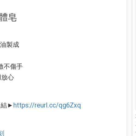
體皂
油製成
激不傷手
用放心
連結►
https://reurl.cc/qg6Zxq
刻