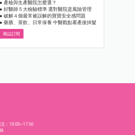
● 產檢與生產醫院怎麼選？
● 好醫師５大檢驗標準 選對醫院是風險管理
● 破解４個最常被誤解的寶寶安全感問題
● 藥膳、茶飲、日常保養 中醫觀點看產後掉髮
雜誌訂閱
：10:00~17:30
節錄