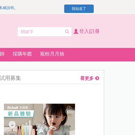
私權說明
。
我知道了
登入|註冊
師
採購年鑑
寵粉月月抽
試用募集
看更多