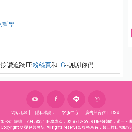
兒哲學
按讚追蹤FB
粉絲頁
和
IG
~謝謝你們
網站地圖
│
隱私權說明
│
客服中心
│
廣告與合作
|
RSS
司 統編：70458331 服務專線：02-8712-5959 | 服務時間：週一～週五
Copyright © 嬰兒與母親. All rights reserved. 版權所有，禁止擅自轉貼