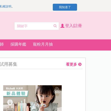
私權說明
。
我知道了
登入|註冊
師
採購年鑑
寵粉月月抽
試用募集
看更多