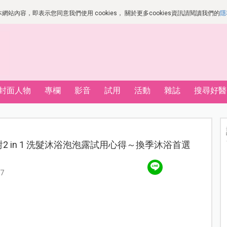
站內容，即表示您同意我們使用 cookies， 關於更多cookies資訊請閱讀我們的
隱
封面人物
專欄
影音
試用
活動
雜誌
搜尋好醫
獸派對2 in 1 洗髮沐浴泡泡露試用心得～換季沐浴首選
7