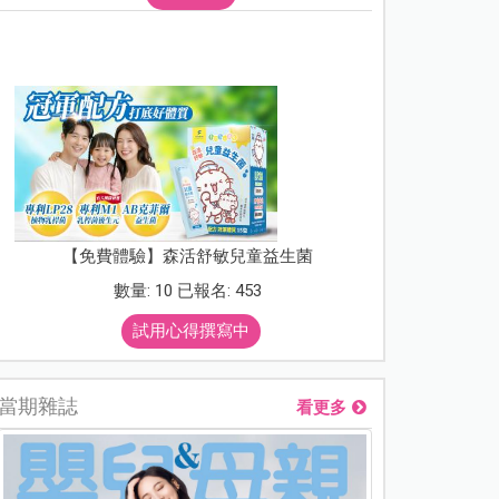
【免費體驗】森活舒敏兒童益生菌
數量: 10 已報名: 453
試用心得撰寫中
當期雜誌
看更多