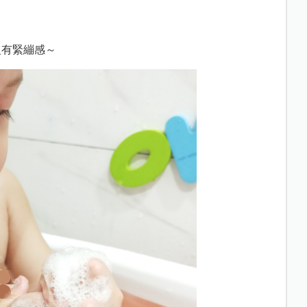
沒有緊繃感～