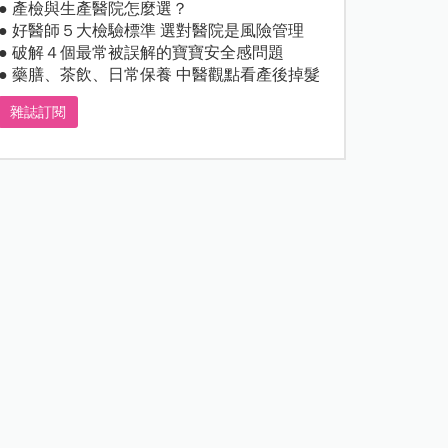
● 產檢與生產醫院怎麼選？
● 好醫師５大檢驗標準 選對醫院是風險管理
● 破解４個最常被誤解的寶寶安全感問題
● 藥膳、茶飲、日常保養 中醫觀點看產後掉髮
雜誌訂閱