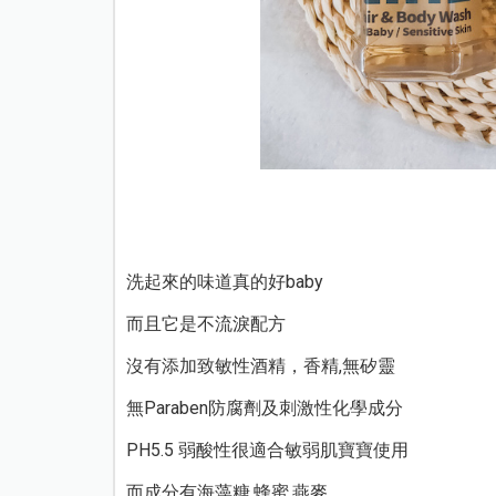
洗起來的味道真的好baby
而且它是不流淚配方
沒有添加致敏性酒精，香精,無矽靈
無Paraben防腐劑及刺激性化學成分
PH5.5 弱酸性很適合敏弱肌寶寶使用
而成分有海藻糖,蜂蜜,燕麥