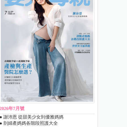
2026年7月號
● 謝沛恩 從甜美少女到優雅媽媽
● 剖婦產媽媽各階段照護大全